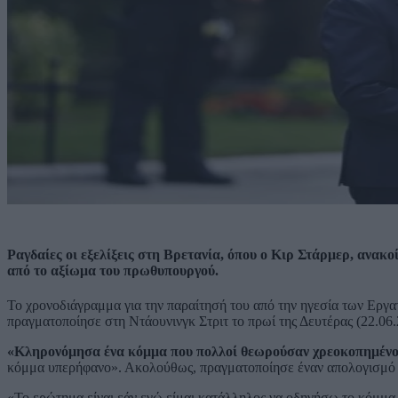
Ραγδαίες οι εξελίξεις στη Βρετανία, όπου ο Κιρ Στάρμερ, ανα
από το αξίωμα του πρωθυπουργού.
Το χρονοδιάγραμμα για την παραίτησή του από την ηγεσία των Εργα
πραγματοποίησε στη Ντάουνινγκ Στριτ το πρωί της Δευτέρας (22.06.
«Κληρονόμησα ένα κόμμα που πολλοί θεωρούσαν χρεοκοπημέν
κόμμα υπερήφανο». Ακολούθως, πραγματοποίησε έναν απολογισμό
«Το ερώτημα είναι εάν εγώ είμαι κατάλληλος να οδηγήσω το κόμμα 