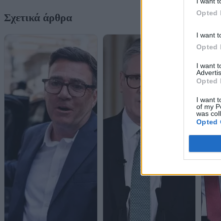
I want t
Opted 
Σχετικά άρθρα
I want t
Opted 
I want 
Advertis
Opted 
I want t
of my P
was col
Opted 