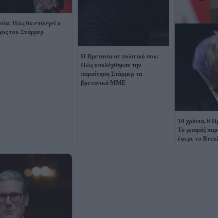
νία: Πώς θα επιλεγεί ο
χος του Στάρμερ
Η Βρετανία σε πολιτικό σοκ:
Πώς υποδέχθηκαν την
παραίτηση Στάρμερ τα
βρετανικά ΜΜΕ
10 χρόνια, 6 
Το μπαράζ πα
έφερε το Brex