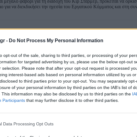
 μεγάλο φαβορί για τη διαδοχή του Κιρ Στάρμερ, πρόκειται να ορκι
ιο για να διεκδικήσει την ηγεσία του Εργατικού Κόμματος και στη συ
gr -
Do Not Process My Personal Information
to opt-out of the sale, sharing to third parties, or processing of your per
formation for targeted advertising by us, please use the below opt-out s
r selection. Please note that after your opt-out request is processed y
eing interest-based ads based on personal information utilized by us or
disclosed to third parties prior to your opt-out. You may separately opt-
losure of your personal information by third parties on the IAB’s list of
. This information may also be disclosed by us to third parties on the
IA
Participants
that may further disclose it to other third parties.
l Data Processing Opt Outs