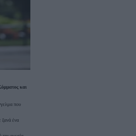
Κόμματος και
γγελμα που
ε ξανά ένα
ό την ηγεσία