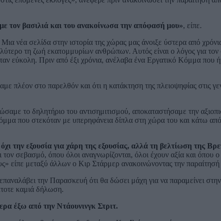
ε τον βασιλιά και του ανακοίνωσα την απόφασή μου»
, είπε.
 Μια νέα σελίδα στην ιστορία της χώρας μας άνοιξε ύστερα από χρόν
αλύτερο τη ζωή εκατομμυρίων ανθρώπων. Αυτός είναι ο λόγος για τον
ήταν εύκολη. Πριν από έξι χρόνια, ανέλαβα ένα Εργατικό Κόμμα που ή
καμε πλέον στο παρελθόν και ότι η κατάκτηση της πλειοψηφίας στις γε
ζώσαμε το δηλητήριο του αντισημιτισμού, αποκαταστήσαμε την αξιοπι
 κόμμα που στεκόταν με υπερηφάνεια δίπλα στη χώρα του και κάτω από
χι την εξουσία για χάρη της εξουσίας, αλλά τη βελτίωση της Βρε
ι τον σεβασμό, όπου όλοι αναγνωρίζονται, όλοι έχουν αξία και όπου ο 
ους» είπε μεταξύ άλλων ο Κιρ Στάρμερ ανακοινώνοντας την παραίτησή 
 επαναλάβει την Παρασκευή ότι θα δώσει μάχη για να παραμείνει στη
έκτοτε καμιά δήλωση.
ερα έξω από την Ντάουνινγκ Στριτ.