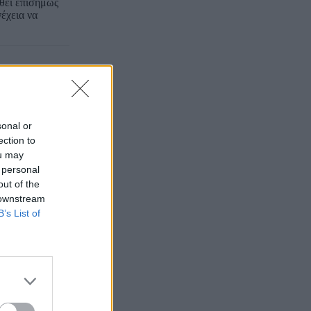
σθεί επισήμως
νέχεια να
sonal or
ection to
ou may
 personal
out of the
 downstream
B’s List of