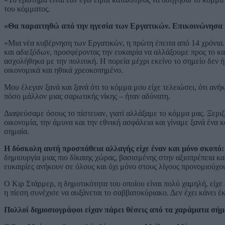
του κόμματος.
«Θα παραιτηθώ από την ηγεσία των Εργατικών. Επικοινώνησα μ
«Μια νέα κυβέρνηση των Εργατικών, η πρώτη έπειτα από 14 χρόνια.
και αδιεξόδων, προσφέροντας την ευκαιρία να αλλάξουμε προς το κ
ασχολήθηκα με την πολιτική. Η πορεία μέχρι εκείνο το σημείο δεν 
οικονομικά και ηθικά χρεοκοπημένο.
Μου έλεγαν ξανά και ξανά ότι το κόμμα μου είχε τελειώσει, ότι ανή
πόσο μάλλον μιας σαρωτικής νίκης – ήταν αδύνατη.
Διαψεύσαμε όσους το πίστευαν, γιατί αλλάξαμε το κόμμα μας. Ξερι
οικονομία, την άμυνα και την εθνική ασφάλεια και γίναμε ξανά ένα
σημαία.
Η δύσκολη αυτή προσπάθεια αλλαγής είχε έναν και μόνο σκοπό: ό
δημιουργία μιας πιο δίκαιης χώρας, βασισμένης στην αξιοπρέπεια κα
ευκαιρίες ανήκουν σε όλους και όχι μόνο στους λίγους προνομιούχ
Ο Κιρ Στάρμερ, η δημοτικότητα του οποίου είναι πολύ χαμηλή, είχε
η πίεση συνέχισε να αυξάνεται το σαββατοκύριακο. Δεν έχει κάνει 
Πολλοί δημοσιογράφοι είχαν πάρει θέσεις από τα χαράματα σήμ