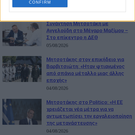
Στόχος ένα νέο αναπτυξιακό άλμα»
CONFIRM
06/08/2026
Συνάντηση Μητσοτάκη με
Αγγελούδη στο Μέγαρο Μαξίμου –
Στο επίκεντρο η ΔΕΘ
05/08/2026
Μητσοτάκης στον επικήδειο για
Βαρβιτσιώτη: «Ηταν φτιαγμένος
από σπάνιο μέταλλο μιας άλλης
εποχής»
04/08/2026
Μητσοτάκης στο Politico: «Η ΕΕ
χρειάζεται νέα μέτρα για να
αντιμετωπίσει την εργαλειοποίηση
της μετανάστευσης»
04/08/2026