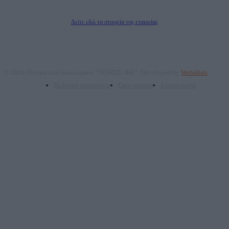
Διευθυντής/Διαχειριστής: Ζαχαρός Σταμάτης
Διευθυντής Σύνταξης: Ρενάτο Λέκκα
Δείτε εδώ τα στοιχεία της εταιρείας
© 2024 Πνευματικά δικαιώματα: "ΝΟΗΣΙΣ ΙΚΕ". Developed by
Webalists
Πολιτική απορρήτου
Όροι χρήσης
Επικοινωνία