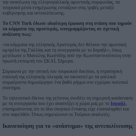
την ανανέωση της ελληνογαλλικής αμυντικής συμφωνίας, τα
τουρκικά μέσα ενημέρωσης εστιάζουν στις τριβές μεταξύ
κυβέρνησης και αντιπολίτευσης.
Το CNN Turk έδωσε ιδιαίτερη έμφαση στη στάση που τηρούν
τα κόμματα της αριστεράς, υπογραμμίζοντας σε σχετική
ανάλυση πως:
«τα κόμματα της ελληνικής Αριστεράς δεν θέλουν την αμυντική
ομπρέλα της Γαλλίας και τη συνεργασία με το Ισραήλ», όπως
μετέδωσε ο Μανώλης Κωστίδης από την Κωνσταντινούπολη στην
πρωινή εκπομπή του ΣΚΑΪ, Σήμερα.
Σύμφωνα με την οπτική του τουρκικού δικτύου, η στρατηγική
επιλογή της ελληνικής πλευράς να ταυτιστεί με τα γαλλικά
συμφέροντα δημιούργησε ένα βαθύ ρήγμα στο εγχώριο πολιτικό
σύστημα.
Το τηλεοπτικό δίκτυο της γείτονος συνδέει τη σημερινή κατάσταση
με τη συνεργασία που έχει αναπτύξει η χώρα μας με το
Ισραήλ
,
επισημαίνοντας ότι το ίδιο σκηνικό έντασης είχε επαναληφθεί και
στο παρελθόν. Όπως σημειώνουν οι Τούρκοι αναλυτές:
Ικανοποίηση για το «ανάστημα» της αντιπολίτευσης