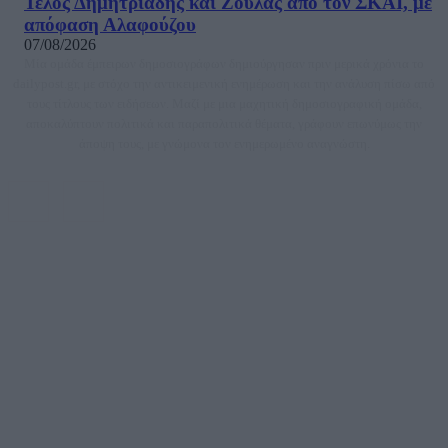
Τέλος Δημητριάδης και Ζούλας από τον ΣΚΑΙ, με
απόφαση Αλαφούζου
07/08/2026
Μία ομάδα έμπειρων δημοσιογράφων δημιούργησαν πριν μερικά χρόνια το
dailypost.gr, με στόχο την αντικειμενική ενημέρωση και την ανάλυση πίσω από
τους τίτλους των ειδήσεων. Μαζί με μια μαχητική δημοσιογραφική ομάδα,
αποκαλύπτουν πολιτικά και παραπολιτικά θέματα, γράφουν επωνύμως την
άποψη τους, με γνώμονα τον ενημερωμένο αναγνώστη.
DAILYPOST.GR – ΤΑΥΤΌΤΗΤΑ
Ιδιοκτήτρια εταιρεία: «ΝΟΗΣΙΣ ΙΚΕ»
Έδρα: Δήμος Αμαρουσίου Αττικής, Αγ. Αθανασίου αρ. 21, Τ.Κ. 15125
ΑΦΜ: 801093076, Δ.Ο.Υ.: ΚΕΦΟΔΕ ΑΤΤΙΚΗΣ, E-mail: press@dailypost.gr, Τηλ.
επικοινωνίας: 2108066997
Νόμιμος Εκπρόσωπος: Ζαχαρός Σταμάτης
Μέτοχοι: Ζαχαρός Σταμάτης, Κουβαράς Γεώργιος, ΥΠΗΡΕΣΙΕΣ ΠΡΟΗΓΜΕΝΗΣ
ΤΕΧΝΟΛΟΓΙΑΣ ΠΑΡΑΓΩΓΗΣ ΟΠΤΙΚΟΑΚΟΥΣΤΙΚΩΝ ΜΕΣΩΝ ΜΕΛΕΤΩΝ ΚΑΙ
ΠΑΡΟΧΗΣ ΥΠΗΡΕΣΙΩΝ PLD PLUS ΑΝΩΝ ΕΤΑΙΡΙΑ
Δικαιούχος του ονόματος τομέα (dailypost.gr): ΝΟΗΣΙΣ ΙΚΕ