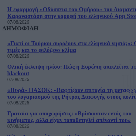
Η εφαρμογή «Οδύσσεια του Ομήρου» του Διαμαντ
Καραναστάση στην κορυφή του ελληνικού App Sto
07/08/2026
ΔΗΜΟΦΙΛΗ
«Γιατί οι Τούρκοι συρρέουν στα ελληνικά νησιά;»: 
τιμές και το φιλόξενο κλίμα
07/08/2026
Ολική έκλειψη ηλίου: Πώς η Ευρώπη απειλείται με
blackout
07/08/2026
«Πυρά» ΠΑΣΟΚ: «Βαφτίζουν επιτυχία τη μεταφο
του λογαριασμού της Ρήτρας Διαφυγής στους πολίτ
07/08/2026
Γρατσία για αποχωρήσεις: «Bρίσκονταν εντός του
κινήματος, αλλα είχαν τοποθετηθεί απέναντί του»
07/08/2026