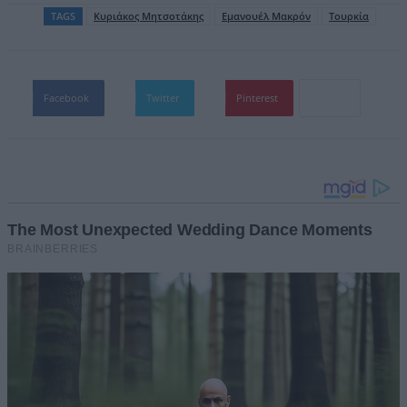
TAGS
Kυριάκος Μητσοτάκης
Εμανουέλ Μακρόν
Τουρκία
Facebook
Twitter
Pinterest