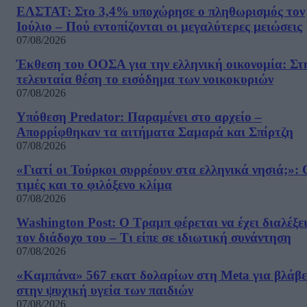
ΕΛΣΤΑΤ: Στο 3,4% υποχώρησε ο πληθωρισμός τον
Ιούλιο – Πού εντοπίζονται οι μεγαλύτερες μειώσεις
07/08/2026
Έκθεση του ΟΟΣΑ για την ελληνική οικονομία: Στ
τελευταία θέση το εισόδημα των νοικοκυριών
07/08/2026
Υπόθεση Predator: Παραμένει στο αρχείο –
Απορρίφθηκαν τα αιτήματα Σαμαρά και Σπίρτζη
07/08/2026
«Γιατί οι Τούρκοι συρρέουν στα ελληνικά νησιά;»: 
τιμές και το φιλόξενο κλίμα
07/08/2026
Washington Post: Ο Τραμπ φέρεται να έχει διαλέξε
τον διάδοχο του – Τι είπε σε ιδιωτική συνάντηση
07/08/2026
«Καμπάνα» 567 εκατ δολαρίων στη Meta για βλάβε
στην ψυχική υγεία των παιδιών
07/08/2026