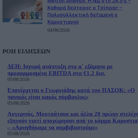
Metron Analysis: Η ΝΔ στο 28,5% –
Καθαρά δεύτερος ο Τσίπρας –
Πολυσυλλεκτική δεξαμενή η
Καρυστιανού
04/06/2026
ΡΟΗ ΕΙΔΗΣΕΩΝ
ΔΕΗ: Ισχυρή ανάπτυξη στο α΄ εξάμηνο με
προσαρμοσμένο EBITDA στα €1,2 δισ.
05/08/2026
Επανέρχεται ο Γεωργιάδης κατά του ΠΑΣΟΚ: «Ο
πανικός είναι κακός σύμβουλος»
05/08/2026
Αυγερινός, Μουτσάτσου και άλλα 20 πρώην στελέχ
εξηγούν γιατί αποχώρησαν από το κόμμα Καρυστια
– «Αρνηθήκαμε να συμβιβαστούμε»
05/08/2026