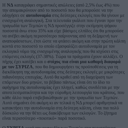
Η
ΝΔ
καταγράφει σημαντικές απώλειες (από 2,5% έως 4%) που
την απομακρύνουν από το ποσοστό που θα μπορούσε να την
οδηγήσει σε
αυτοδυναμία
στις δεύτερες εκλογές που θα γίνουν με
ενισχυμένη αναλογική. Στα τελευταία γκάλοπ που έγιναν πριν την
τραγωδία των Τεμπών η ΝΔ προσέγγιζε στην εκτίμηση ψήφου
ποσοστά άνω στου 35% και είχε βάσιμες ελπίδες ότι θα μπορούσε
να ανέβει ακόμη περισσότερο παίρνοντας από τη δεξαμενή των
αναποφάσιστων, έτσι ώστε να φτάσει ακόμη και στην πρώτη κάλπη
κοντά στο ποσοστό το οποίο εξασφαλίζει αυτοδυναμία με τον
εκλογικό νόμο της ενισχυμένης αναλογικής που θα ισχύσει στις
επόμενες εκλογές (37-38%). Τώρα τα πράγματα έχουν αλλάξει. Ο
πήχης έχει κατέβει και ο
στόχος πια είναι μια καθαρή διαφορά
με τον ΣΥΡΙΖΑ
, που θα δημιουργήσει τις προϋποθέσεις για τη
διεκδίκηση της αυτοδυναμίας στις δεύτερες εκλογές με μικρότερες
πιθανότητες επιτυχίας. Αυτό θα κριθεί από τη διαχείριση των
επόμενων δυο μηνών, το βέβαιο πάντως είναι ότι το ίδιο το
αφήγημα της αυτοδυναμίας έχει πληγεί, καθώς συνδέεται με την
αποτελεσματικότητα και την εύρυθμη λειτουργία του κράτους, που
κάθε άλλο παρά επιβεβαιώθηκαν με την τραγωδία των Τεμπών.
Αυτό σημαίνει ότι ακόμη κι αν τελικά η ΝΔ μπορεί αριθμητικά να
κατακτήσει την αυτοδυναμία στη δεύτερη κάλπη, είναι πια πολύ
δύσκολο να την θέτει ως διακύβευμα των εκλογών. Το ζήτημα
είναι περισσότερο «ποιοτικό» παρά ποσοτικό.
Ο
ΣΥΡΙΖΑ
μετά την τραγωδία των Τεμπών στα περισσότερα