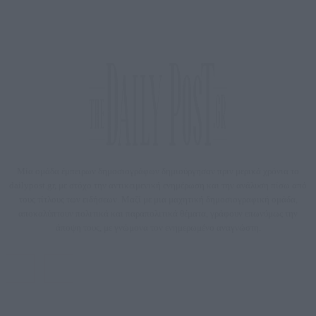
Μία ομάδα έμπειρων δημοσιογράφων δημιούργησαν πριν μερικά χρόνια το
dailypost.gr, με στόχο την αντικειμενική ενημέρωση και την ανάλυση πίσω από
τους τίτλους των ειδήσεων. Μαζί με μια μαχητική δημοσιογραφική ομάδα,
αποκαλύπτουν πολιτικά και παραπολιτικά θέματα, γράφουν επωνύμως την
άποψη τους, με γνώμονα τον ενημερωμένο αναγνώστη.