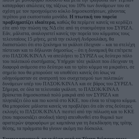
καταγράφει απώλειες της τάξεως του 10% των δυνάμεων του σε
σχέση με τον προηγούμενο κύκλο δημοσκοπήσεων, χάνοντας
περίπου μια εκατοστιαία μονάδα.
Η πτωτική του πορεία
προβληματίζει ιδιαίτερα,
καθώς θα περίμενε κανείς να κερδίζει
είτε από την πτώση της ΝΔ είτε από τη στασιμότητα του ΣΥΡΙΖΑ.
Εάν, μάλιστα, αναλογιστεί κανείς την πορεία του κόμματος τους
τελευταίους 15 μήνες, μετά την εκλογή Ανδρουλάκη, θα
διαπιστώσει ότι στο ξεκίνημα τα γκάλοπ έδειχναν – και τα στελέχη
πίστευαν και το δήλωναν δημοσίως – ότι η δυναμική θα επέτρεπε
στο ΠΑΣΟΚ/ΚΙΝΑΛ να απειλήσει το ΣΥΡΙΖΑ ως δεύτερο πόλο
του πολιτικού συστήματος. Υπήρχαν τότε γκάλοπ που έδειχναν τη
διαφορά ανάμεσα στο δεύτερο και το τρίτο κόμμα να μικραίνει, σε
σημείο που θα μπορούσε να υποθέσει κανείς ότι ίσως να
οδηγούμασταν σε ανατροπή του συσχετισμού των πολιτικών
δυνάμεων υπέρ του ΠΑΣΟΚ/ΚΙΝΑΛ και σε βάρος του ΣΥΡΙΖΑ.
Σήμερα, σε όλα τα τελευταία γκάλοπ, το ΠΑΣΟΚ/ΚΙΝΑΛ
βρίσκεται δημοσκοπικά πολύ μακριά από τον ΣΥΡΙΖΑ και
πλησιάζει όλο και πιο κοντά στο ΚΚΕ, που είναι το τέταρτο κόμμα.
Θα μπορούσε μάλιστα κανείς να προβλέψει ότι εάν στις δεύτερες
εκλογές το ΠΑΣΟΚ/ΚΙΝΑΛ πιεστεί από την πόλωση και το ΚΚΕ
(που παρουσιάζει ανοδική τάση) απευθυνθεί στο θυμικό των
αριστερών ψηφοφόρων με καμπάνια για τη διεκδίκηση της τρίτης
θέσης, τα πράγματα θα γίνουν ακόμη πιο δύσκολα.
Συμπερασματικά, τα γκάλοπ μετά τα Τέμπη δείχνουν τρεις