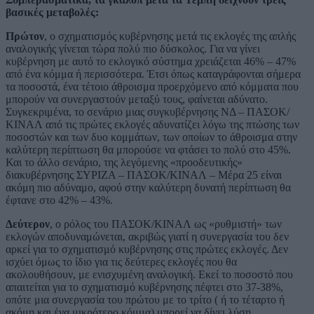
βασικές μεταβολές:
Πρώτον
, ο σχηματισμός κυβέρνησης μετά τις εκλογές της απλής
αναλογικής γίνεται τώρα πολύ πιο δύσκολος. Για να γίνει
κυβέρνηση με αυτό το εκλογικό σύστημα χρειάζεται 46% – 47%
από ένα κόμμα ή περισσότερα. Έτσι όπως καταγράφονται σήμερα
τα ποσοστά, ένα τέτοιο άθροισμα προερχόμενο από κόμματα που
μπορούν να συνεργαστούν μεταξύ τους, φαίνεται αδύνατο.
Συγκεκριμένα, το σενάριο μιας συγκυβέρνησης ΝΔ – ΠΑΣΟΚ/
ΚΙΝΑΛ από τις πρώτες εκλογές αδυνατίζει λόγω της πτώσης των
ποσοστών και των δυο κομμάτων, των οποίων το άθροισμα στην
καλύτερη περίπτωση θα μπορούσε να φτάσει το πολύ στο 45%.
Και το άλλο σενάριο, της λεγόμενης «προοδευτικής»
διακυβέρνησης ΣΥΡΙΖΑ – ΠΑΣΟΚ/ΚΙΝΑΛ – Μέρα 25 είναι
ακόμη πιο αδύναμο, αφού στην καλύτερη δυνατή περίπτωση θα
έφτανε στο 42% – 43%.
Δεύτερον
, ο ρόλος του ΠΑΣΟΚ/ΚΙΝΑΛ ως «ρυθμιστή» των
εκλογών αποδυναμώνεται, ακριβώς γιατί η συνεργασία του δεν
αρκεί για το σχηματισμό κυβέρνησης στις πρώτες εκλογές. Δεν
ισχύει όμως το ίδιο για τις δεύτερες εκλογές που θα
ακολουθήσουν, με ενισχυμένη αναλογική. Εκεί το ποσοστό που
απαιτείται για το σχηματισμό κυβέρνησης πέφτει στο 37-38%,
οπότε μια συνεργασία του πρώτου με το τρίτο ( ή το τέταρτο ή
ακόμη και ένα μικρότερο κόμμα) μπορεί να δίνει λύση.