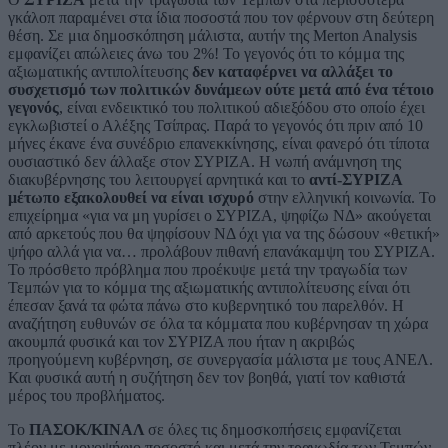
γκάλοπ παραμένει στα ίδια ποσοστά που τον φέρνουν στη δεύτερη
θέση. Σε μια δημοσκόπηση μάλιστα, αυτήν της Merton Analysis
εμφανίζει απώλειες άνω του 2%! Το γεγονός ότι το κόμμα της
αξιωματικής αντιπολίτευσης
δεν καταφέρνει να αλλάξει το
συσχετισμό των πολιτικών δυνάμεων ούτε μετά από ένα τέτοιο
γεγονός
, είναι ενδεικτικό του πολιτικού αδιεξόδου στο οποίο έχει
εγκλωβιστεί ο Αλέξης Τσίπρας. Παρά το γεγονός ότι πριν από 10
μήνες έκανε ένα συνέδριο επανεκκίνησης, είναι φανερό ότι τίποτα
ουσιαστικό δεν άλλαξε στον ΣΥΡΙΖΑ. Η νωπή ανάμνηση της
διακυβέρνησης του λειτουργεί αρνητικά και το
αντί-ΣΥΡΙΖΑ
μέτωπο εξακολουθεί να είναι ισχυρό
στην ελληνική κοινωνία. Το
επιχείρημα «για να μη γυρίσει ο ΣΥΡΙΖΑ, ψηφίζω ΝΔ» ακούγεται
από αρκετούς που θα ψηφίσουν ΝΔ όχι για να της δώσουν «θετική»
ψήφο αλλά για να… προλάβουν πιθανή επανάκαμψη του ΣΥΡΙΖΑ.
Το πρόσθετο πρόβλημα που προέκυψε μετά την τραγωδία των
Τεμπών για το κόμμα της αξιωματικής αντιπολίτευσης είναι ότι
έπεσαν ξανά τα φώτα πάνω στο κυβερνητικό του παρελθόν. Η
αναζήτηση ευθυνών σε όλα τα κόμματα που κυβέρνησαν τη χώρα
ακουμπά φυσικά και τον ΣΥΡΙΖΑ που ήταν η ακριβώς
προηγούμενη κυβέρνηση, σε συνεργασία μάλιστα με τους ΑΝΕΛ.
Και φυσικά αυτή η συζήτηση δεν τον βοηθά, γιατί τον καθιστά
μέρος του προβλήματος.
Το
ΠΑΣΟΚ/ΚΙΝΑΛ
σε όλες τις δημοσκοπήσεις εμφανίζεται
πλέον με μονοψήφιο ποσοστό και μετά την τραγωδία των Τεμπών