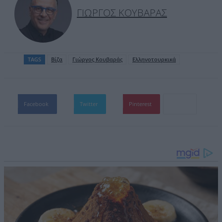
ΓΙΏΡΓΟΣ ΚΟΥΒΑΡΆΣ
TAGS
Βίζα
Γιώργος Κουβαράς
Ελληνοτουρκικά
Facebook
Twitter
Pinterest