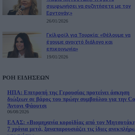
συμφωνήσει να συζητήσετε με τον
Ερντογάν;»
26/01/2026
Γκίλφοϊλ για Τουρκία: «Θέλουμε να
έχουμε ανοιχτό διάλογο και
επικοινωνία»
19/01/2026
ΡΟΗ ΕΙΔΗΣΕΩΝ
ΗΠΑ: Επιτροπή της Γερουσίας προτείνει άσκηση
διώξεων σε βάρος του πρώην συμβούλου για την Co
Άντονι Φάουτσι
06/08/2026
ΕΛΑΣ: «Βιομηχανία κοροϊδίας από τον Μητσοτάκ
7 χρόνια μετά, ξαναπαρουσιάζει τις ίδιες ανεκπλήρ