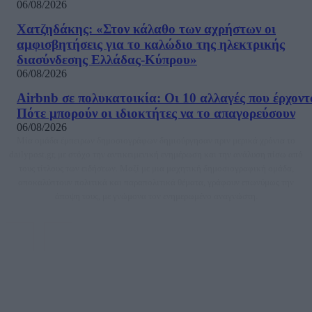
06/08/2026
Χατζηδάκης: «Στον κάλαθο των αχρήστων οι
αμφισβητήσεις για το καλώδιο της ηλεκτρικής
διασύνδεσης Ελλάδας-Κύπρου»
06/08/2026
Airbnb σε πολυκατοικία: Οι 10 αλλαγές που έρχοντ
Πότε μπορούν οι ιδιοκτήτες να το απαγορεύσουν
06/08/2026
Μία ομάδα έμπειρων δημοσιογράφων δημιούργησαν πριν μερικά χρόνια το
dailypost.gr, με στόχο την αντικειμενική ενημέρωση και την ανάλυση πίσω από
τους τίτλους των ειδήσεων. Μαζί με μια μαχητική δημοσιογραφική ομάδα,
αποκαλύπτουν πολιτικά και παραπολιτικά θέματα, γράφουν επωνύμως την
άποψη τους, με γνώμονα τον ενημερωμένο αναγνώστη.
DAILYPOST.GR – ΤΑΥΤΌΤΗΤΑ