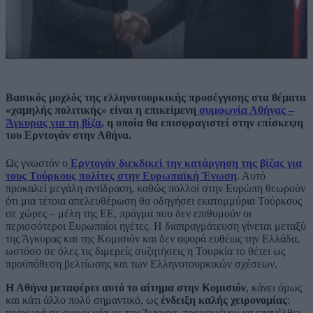
Βασικός μοχλός της ελληνοτουρκικής προσέγγισης στα θέματα
«χαμηλής πολιτικής» είναι η επικείμενη
συμφωνία Αθήνας –
Άγκυρας για τη βίζα,
η οποία θα επισφραγιστεί στην επίσκεψη
του Ερντογάν στην Αθήνα.
Ως γνωστόν ο
Ερντογάν διεκδικεί την κατάργηση της βίζας για
τους Τούρκους πολίτες στην Ευρωπαϊκή Ένωση
. Αυτό
προκαλεί μεγάλη αντίδραση, καθώς πολλοί στην Ευρώπη θεωρούν
ότι μια τέτοια απελευθέρωση θα οδηγήσει εκατομμύρια Τούρκους
σε χώρες – μέλη της ΕΕ, πράγμα που δεν επιθυμούν οι
περισσότεροι Ευρωπαίοι ηγέτες. Η διαπραγμάτευση γίνεται μεταξύ
της Άγκυρας και της Κομισιόν και δεν αφορά ευθέως την Ελλάδα,
ωστόσο σε όλες τις διμερείς συζητήσεις η Τουρκία το θέτει ως
προϋπόθεση βελτίωσης και των Ελληνοτουρκικών σχέσεων.
Η Αθήνα μεταφέρει αυτό το αίτημα στην Κομισιόν
, κάνει όμως
και κάτι άλλο πολύ σημαντικό, ως
ένδειξη καλής χειρονομίας
:
προχωρά σε συμφωνία με την Άγκυρα, προκειμένου να επανέλθει