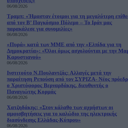
υποσχέσεις»
06/08/2026
Τραμπ: «Ήμασταν έτοιμοι για τη μεγαλύτερη επίθ
από τον Β’ Παγκόσμιο Πόλεμο – Το Ιράν μας
παρακάλεσε για συνομιλίες»
06/08/2026
«Πυρά» κατά των ΜΜΕ από την «Ελπίδα για τη
Δημοκρατία»: «Όλοι όμως ασχολούνται με την Μα
Καρυστιανού»
06/08/2026
Ινστιτούτο Ν.Πουλαντζάς: Αλλαγές μετά την
παραίτηση Ρεπούση από τον ΣΥΡΙΖΑ- Νέος πρόεδρ
ο Χριστόφορος Βερναρδάκης, διευθυντής ο
Παναγιώτης Κορμάς
06/08/2026
Χατζηδάκης: «Στον κάλαθο των αχρήστων οι
αμφισβητήσεις για το καλώδιο της ηλεκτρικής
διασύνδεσης Ελλάδας-Κύπρου»
06/08/2026