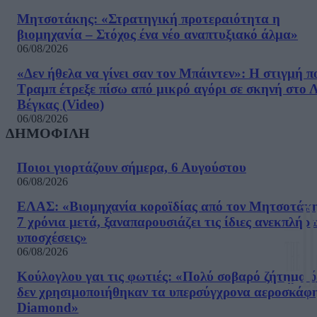
Μητσοτάκης: «Στρατηγική προτεραιότητα η
βιομηχανία – Στόχος ένα νέο αναπτυξιακό άλμα»
06/08/2026
«Δεν ήθελα να γίνει σαν τον Μπάιντεν»: Η στιγμή π
Τραμπ έτρεξε πίσω από μικρό αγόρι σε σκηνή στο 
Βέγκας (Video)
06/08/2026
ΔΗΜΟΦΙΛΗ
Ποιοι γιορτάζουν σήμερα, 6 Αυγούστου
06/08/2026
ΕΛΑΣ: «Βιομηχανία κοροϊδίας από τον Μητσοτάκ
7 χρόνια μετά, ξαναπαρουσιάζει τις ίδιες ανεκπλήρ
υποσχέσεις»
06/08/2026
Κούλογλου γαι τις φωτιές: «Πολύ σοβαρό ζήτημα ό
δεν χρησιμοποιήθηκαν τα υπερσύγχρονα αεροσκάφ
Diamond»