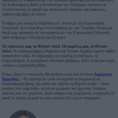
σε δωδεκάμηνη βάση η δυνατότητα των Τούρκων πολιτών να
επισκέπτονται τα νησιά του ανατολικού Αιγαίου για διακοπές,
παίρνοντας βίζα επί τόπου.
Υπάρχει μια ανοιχτή συζήτηση επ´ αυτού με την Ευρωπαϊκή
Επιτροπή. Δεν είναι θέμα συνεννόησης με την Τουρκία. Είναι μια
δικιά μας απόφαση σε συνεργασία με την Ευρωπαϊκή Επιτροπή,
γιατί ανήκουμε στη ζώνη του Σένγκεν.
Οι νησιώτες μας το θέλουν πολύ. Οι ακρίτες μας το θέλουν
πολύ.
Οι περιφερειάρχες Βορείου και Νοτίου Αιγαίου έχουν ταχθεί
αναφανδόν υπέρ. Οι δήμαρχοι, οι ενώσεις ξενοδόχων, τα
επιμελητήρια, οι εμπορικοί σύλλογοι βεβαίως, διότι είναι μια πηγή
εσόδων η χορήγηση βίζας.
Όπως εξηγεί ο υπουργός Μετανάστευσης και Ασύλου
Δημήτρης
Καιρίδης
: «Το ζητούμενο είναι να ισχύσει η συμφωνία σε
δωδεκάμηνη βάση, όχι μόνο για ταξίδια τη θερινή σεζόν – όπως
γινόταν στο παρελθόν, αλλά να μπορούν να έρχονται Τούρκοι
πολίτες και τον χειμώνα, γιατί υπάρχει και χειμερινός τουρισμός σε
αυτά τα νησιά, μερικά εκ των οποίων δεν έχουν τουρισμό».