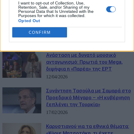
I want to opt-out of Collection, Use,
Retention, Sale, and/or Sharing of my
Personal Data that Is Unrelated with the
«Θα μου απαγορεύσουν να ξαναπάω
Purposes for which it was collected.
στη Μύκονο» – Το σχόλιο του
Opted Out
Αμερικανού πρέσβη στην Τουρκία
CONFIRM
για τους S-400 και F35
17/04/2026
Ανάσταση με δυνατό μουσικό
ανταγωνισμό: Πρωτιά του Mega,
διψήφια η «Παρέα» της ΕΡΤ
12/04/2026
Συνάντηση Τασούλα με Σαμαρά στο
Προεδρικό Μέγαρο – «Η κυβέρνηση
ξεπλένει την Τουρκία»
17/02/2026
Καρυστιανού για τα εθνικά θέματα:
«Κύριε Μητσοτάκη, τι έχετε