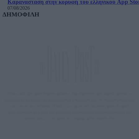
Καραναστάση στην κορυφή του ελληνικού App Sto
07/08/2026
ΔΗΜΟΦΙΛΗ
Μία ομάδα έμπειρων δημοσιογράφων δημιούργησαν πριν μερικά χρόνια το
dailypost.gr, με στόχο την αντικειμενική ενημέρωση και την ανάλυση πίσω από
τους τίτλους των ειδήσεων. Μαζί με μια μαχητική δημοσιογραφική ομάδα,
αποκαλύπτουν πολιτικά και παραπολιτικά θέματα, γράφουν επωνύμως την
άποψη τους, με γνώμονα τον ενημερωμένο αναγνώστη.