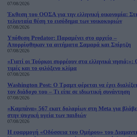
07/08/2026
Έκθεση του ΟΟΣΑ για την ελληνική οικονομία: Στ
τελευταία θέση το εισόδημα των νοικοκυριών
07/08/2026
Υπόθεση Predator: Παραμένει στο αρχείο –
Απορρίφθηκαν τα αιτήματα Σαμαρά και Σπίρτζη
07/08/2026
«Γιατί οι Τούρκοι συρρέουν στα ελληνικά νησιά;»: 
τιμές και το φιλόξενο κλίμα
07/08/2026
Washington Post: Ο Τραμπ φέρεται να έχει διαλέξε
τον διάδοχο του – Τι είπε σε ιδιωτική συνάντηση
07/08/2026
«Καμπάνα» 567 εκατ δολαρίων στη Meta για βλάβε
στην ψυχική υγεία των παιδιών
07/08/2026
Η εφαρμογή «Οδύσσεια του Ομήρου» του Διαμαντ