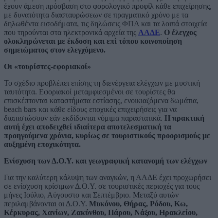
έχουν άμεση πρόσβαση στο φορολογικό προφίλ κάθε επιχείρησης,
με δυνατότητα διασταυρώσεων σε πραγματικό χρόνο με τα
δηλωθέντα εισοδήματα, τις δηλώσεις ΦΠΑ και τα λοιπά στοιχεία
που τηρούνται στα ηλεκτρονικά αρχεία της
ΑΑΔΕ
.
Ο έλεγχος
ολοκληρώνεται με έκδοση και επί τόπου κοινοποίηση
σημειώματος στον ελεγχόμενο.
Οι «τουρίστες-εφοριακοί»
Το σχέδιο προβλέπει επίσης τη διενέργεια ελέγχων με μυστική
ταυτότητα. Εφοριακοί μεταμφιεσμένοι σε τουρίστες θα
επισκέπτονται καταστήματα εστίασης, ενοικιαζόμενα δωμάτια,
beach bars και κάθε είδους εποχικές επιχειρήσεις για να
διαπιστώσουν εάν εκδίδονται νόμιμα παραστατικά.
Η πρακτική
αυτή έχει αποδειχθεί ιδιαίτερα αποτελεσματική τα
προηγούμενα χρόνια, κυρίως σε τουριστικούς προορισμούς με
αυξημένη εποχικότητα.
Ενίσχυση των Δ.Ο.Υ. και γεωγραφική κατανομή των ελέγχων
Για την καλύτερη κάλυψη των αναγκών, η ΑΑΔΕ έχει προχωρήσει
σε ενίσχυση κρίσιμων Δ.Ο.Υ. σε τουριστικές περιοχές για τους
μήνες Ιούλιο, Αύγουστο και Σεπτέμβριο. Μεταξύ αυτών
περιλαμβάνονται οι Δ.Ο.Υ.
Μυκόνου, Θήρας, Ρόδου, Κω,
Κέρκυρας, Χανίων, Ζακύνθου, Πάρου, Νάξου, Ηρακλείου,