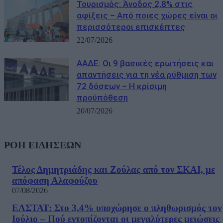
Τουρισμός: Άνοδος 2,8% στις
αφίξεις – Από ποιες χώρες είναι οι
περισσότεροι επισκέπτες
22/07/2026
ΑΑΔΕ: Οι 9 βασικές ερωτήσεις και
απαντήσεις για τη νέα ρύθμιση των
72 δόσεων – Η κρίσιμη
προϋπόθεση
20/07/2026
ΡΟΗ ΕΙΔΗΣΕΩΝ
Τέλος Δημητριάδης και Ζούλας από τον ΣΚΑΙ, με
απόφαση Αλαφούζου
07/08/2026
ΕΛΣΤΑΤ: Στο 3,4% υποχώρησε ο πληθωρισμός τον
Ιούλιο – Πού εντοπίζονται οι μεγαλύτερες μειώσεις