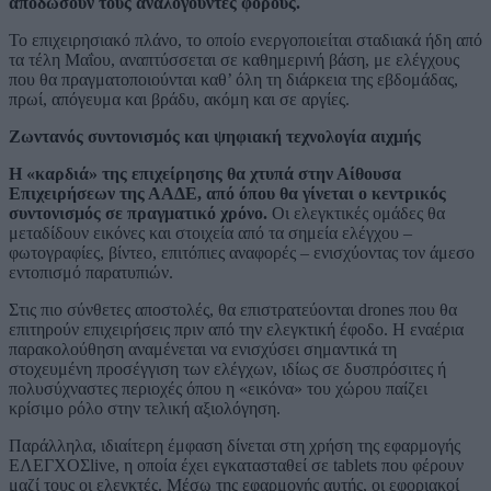
αποδώσουν τους αναλογούντες φόρους.
Το επιχειρησιακό πλάνο, το οποίο ενεργοποιείται σταδιακά ήδη από
τα τέλη Μαΐου, αναπτύσσεται σε καθημερινή βάση, με ελέγχους
που θα πραγματοποιούνται καθ’ όλη τη διάρκεια της εβδομάδας,
πρωί, απόγευμα και βράδυ, ακόμη και σε αργίες.
Ζωντανός συντονισμός και ψηφιακή τεχνολογία αιχμής
Η «καρδιά» της επιχείρησης θα χτυπά στην Αίθουσα
Επιχειρήσεων της ΑΑΔΕ, από όπου θα γίνεται ο κεντρικός
συντονισμός σε πραγματικό χρόνο.
Οι ελεγκτικές ομάδες θα
μεταδίδουν εικόνες και στοιχεία από τα σημεία ελέγχου –
φωτογραφίες, βίντεο, επιτόπιες αναφορές – ενισχύοντας τον άμεσο
εντοπισμό παρατυπιών.
Στις πιο σύνθετες αποστολές, θα επιστρατεύονται drones που θα
επιτηρούν επιχειρήσεις πριν από την ελεγκτική έφοδο. Η εναέρια
παρακολούθηση αναμένεται να ενισχύσει σημαντικά τη
στοχευμένη προσέγγιση των ελέγχων, ιδίως σε δυσπρόσιτες ή
πολυσύχναστες περιοχές όπου η «εικόνα» του χώρου παίζει
κρίσιμο ρόλο στην τελική αξιολόγηση.
Παράλληλα, ιδιαίτερη έμφαση δίνεται στη χρήση της εφαρμογής
ΕΛΕΓΧΟΣlive, η οποία έχει εγκατασταθεί σε tablets που φέρουν
μαζί τους οι ελεγκτές. Μέσω της εφαρμογής αυτής, οι εφοριακοί