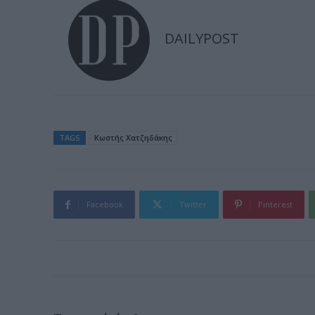
DAILYPOST
TAGS
Κωστής Χατζηδάκης
Facebook
Twitter
Pinterest