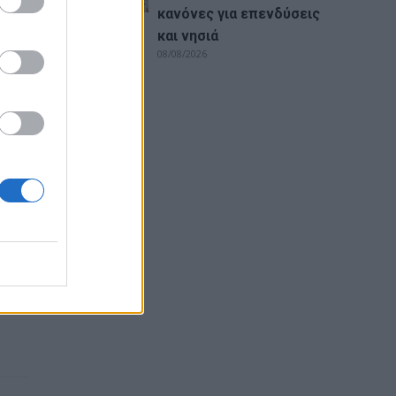
κανόνες για επενδύσεις
ι
και νησιά
08/08/2026
ες
α
αν
 που
ίο
για