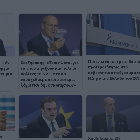
Ποιες είναι οι τρεις βασι
Χατζηδάκης: «Τρεις λόγοι για
: «Αν
προτεραιότητες στο
να υποστηρίξουν και πάλι οι
υργία
κυβερνητικό πρόγραμμα τ
πολίτες τη ΝΔ - Δεν θα
ει μια
ΝΔ για την Ελλάδα του 203
υποσχεθούμε περισσότερα,
λόγω των δημοσκοπήσεων»
α
Χατζηδάκης: Έξι