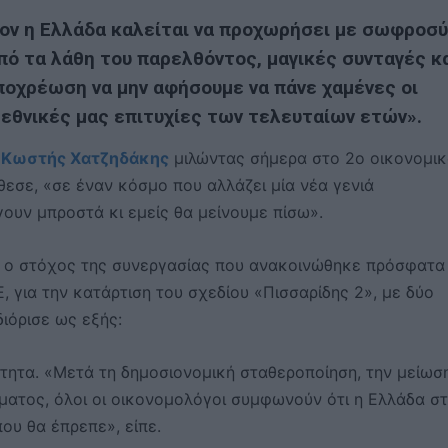
ον η Ελλάδα καλείται να προχωρήσει με σωφροσύ
ό τα λάθη του παρελθόντος, μαγικές συνταγές κ
ποχρέωση να μην αφήσουμε να πάνε χαμένες οι
 εθνικές μας επιτυχίες των τελευταίων ετών».
,
Κωστής Χατζηδάκης
μιλώντας σήμερα στο 2ο οικονομι
θεσε, «σε έναν κόσμο που αλλάζει μία νέα γενιά
γουν μπροστά κι εμείς θα μείνουμε πίσω».
ι ο στόχος της συνεργασίας που ανακοινώθηκε πρόσφατα
, για την κατάρτιση του σχεδίου «Πισσαρίδης 2», με δύο
ιόρισε ως εξής:
ητα. «Μετά τη δημοσιονομική σταθεροποίηση, την μείωσ
ίματος, όλοι οι οικονομολόγοι συμφωνούν ότι η Ελλάδα σ
ου θα έπρεπε», είπε.