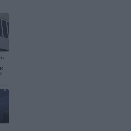
κές
ης
0