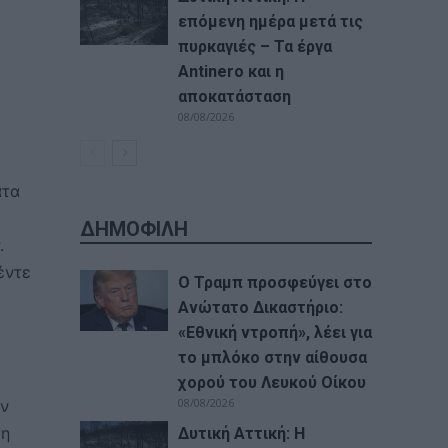
επόμενη ημέρα μετά τις
πυρκαγιές – Τα έργα
Antinero και η
αποκατάσταση
08/08/2026
ατα
ΔΗΜΟΦΙΛΗ
.
έντε
Ο Τραμπ προσφεύγει στο
Ανώτατο Δικαστήριο:
«Εθνική ντροπή», λέει για
το μπλόκο στην αίθουσα
χορού του Λευκού Οίκου
08/08/2026
ον
ση
Δυτική Αττική: Η