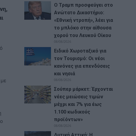
Ο Τραμπ προσφεύγει στο
νη,
Ανώτατο Δικαστήριο:
αι
«Εθνική ντροπή», λέει για
το μπλόκο στην αίθουσα
χορού του Λευκού Οίκου
08/08/2026
κό
Ειδικό Χωροταξικό για
τον Τουρισμό: Οι νέοι
κανόνες για επενδύσεις
και νησιά
 με
08/08/2026
Σούπερ μάρκετ: Έρχονται
νέες μειώσεις τιμών
μέχρι και 7% για έως
1.100 κωδικούς
η
προϊόντων»
το
08/08/2026
Δυτική Αττική: Η