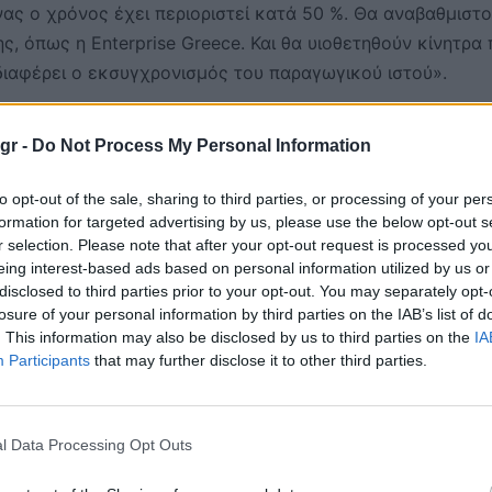
νας ο χρόνος έχει περιοριστεί κατά 50 %. Θα αναβαθμιστ
ς, όπως η Enterprise Greece. Και θα υιοθετηθούν κίνητρα
νδιαφέρει ο εκσυγχρονισμός του παραγωγικού ιστού».
 πολλά βήματα τα προηγούμενα χρόνια όπως το gov.gr, τα
gr -
Do Not Process My Personal Information
ίο Εργασίας, το 1566 στο υπουργείο Υγείας, η επιτάχυνσ
σαμε πρόσφατα με 14 ρυθμίσεις κοινής λογικής που
to opt-out of the sale, sharing to third parties, or processing of your per
ν και άλλα, το σημαντικότερο από αυτά είναι η πλήρης
formation for targeted advertising by us, please use the below opt-out s
r selection. Please note that after your opt-out request is processed y
έλουμε να εντάξουμε στο Σύνταγμα τις σχετικές ρυθμίσεις,
eing interest-based ads based on personal information utilized by us or
ι να είναι υπηρέτης της επιχειρηματικότητας και των
disclosed to third parties prior to your opt-out. You may separately opt-
α αισθάνονται ότι οι φόροι που πληρώνουν πιάνουν τόπο»
losure of your personal information by third parties on the IAB’s list of
. This information may also be disclosed by us to third parties on the
IA
Participants
that may further disclose it to other third parties.
οδομές, στα δίκτυα και τις διασυνδέσεις, στα περιφερειακ
μεακές πολιτικές, αλλά εργαλεία περιφερειακής ισχύος και
ι στους δρόμους, τα λιμάνια, τα αεροδρόμια θα πρέπει να
l Data Processing Opt Outs
αι τεχνητής νοημοσύνης», υπογράμμισε.