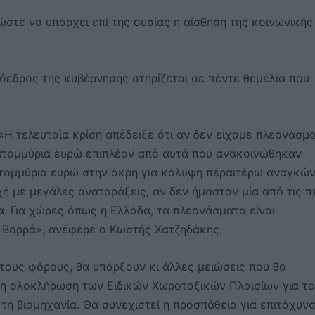
 ώστε να υπάρχει επί της ουσίας η αίσθηση της κοινωνικής
όεδρος της κυβέρνησης στηρίζεται σε πέντε θεμέλια που
«Η τελευταία κρίση απέδειξε ότι αν δεν είχαμε πλεονάσμ
ατομμύρια ευρώ επιπλέον από αυτά που ανακοινώθηκαν
ατομμύρια ευρώ στην άκρη για κάλυψη περαιτέρω αναγκών
ή με μεγάλες αναταράξεις, αν δεν ήμασταν μία από τις π
 Για χώρες όπως η Ελλάδα, τα πλεονάσματα είναι
υ Βορρά», ανέφερε ο Κωστής Χατζηδάκης.
τους φόρους, θα υπάρξουν κι άλλες μειώσεις που θα
 η ολοκλήρωση των Ειδικών Χωροταξικών Πλαισίων για τ
 τη βιομηχανία. Θα συνεχιστεί η προσπάθεια για επιτάχυν