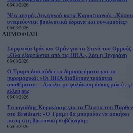
06/08/2026
Νέες αιχμές Αυγερινού κατά Καρυστιανού: «Kάποι
ονειρεύονται βουλευτικά έδρανα και συνωμοσίες»
06/08/2026
ΔΗΜΟΦΙΛΗ
Συμφωνία Ιράν και Ομάν για τα Στενά του Ορμούζ 
«Όλα εξαρτώνται από τις ΗΠΑ», λέει η Τεχεράνη
06/08/2026
Ο Τραμπ διαψεύδει τα δημοσιεύματα για τα
πυρομαχικά: «Οι ΗΠΑ διαθέτουν τεράστια
αποθέματα» – Απειλεί με φυλάκιση όσους μιλούν γ
ελλείψεις
06/08/2026
Γεωργιάδης-Κυρανάκης για τα Γλυπτά του Παρθε
στο Breitbart: «Ο Τραμπ θα μπορούσε να ασκήσει
πίεση στη βρετανική κυβέρνηση»
06/08/2026