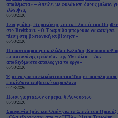
αποθέματα» – Απειλεί με φυλάκιση όσους μιλούν γ
ελλείψεις
06/08/2026
Γεωργιάδης-Κυρανάκης για τα Γλυπτά του Παρθε
στο Breitbart: «Ο Τραμπ θα μπορούσε να ασκήσει
πίεση στη βρετανική κυβέρνηση»
06/08/2026
Παπασταύρου για καλώδιο Ελλάδας-Κύπρου: «Ψή
εμπιστοσύνης η είσοδος της Meridiam – Δεν
αποδεχόμαστε απειλές για το έργο»
06/08/2026
Έρευνα για το ελικόπτερο του Τραμπ που πλησίασε
επικίνδυνα επιβατικό αεροπλάνο
06/08/2026
Ποιοι γιορτάζουν σήμερα, 6 Αυγούστου
06/08/2026
Συμφωνία Ιράν και Ομάν για τα Στενά του Ορμούζ 
«Όλα εξαρτώνται από τις ΗΠΑ», λέει η Τεχεράνη