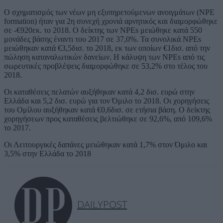
Ο σχηματισμός των νέων μη εξυπηρετούμενων ανοιγμάτων (NPE
formation) ήταν για 2η συνεχή χρονιά αρνητικός και διαμορφώθηκε
σε -€920εκ. το 2018. Ο δείκτης των NPEs μειώθηκε κατά 550
μονάδες βάσης έναντι του 2017 σε 37,0%. Τα συνολικά NPEs
μειώθηκαν κατά €3,5δισ. το 2018, εκ των οποίων €1δισ. από την
πώληση καταναλωτικών δανείων. Η κάλυψη των NPEs από τις
σωρευτικές προβλέψεις διαμορφώθηκε σε 53,2% στο τέλος του
2018.
Οι καταθέσεις πελατών αυξήθηκαν κατά 4,2 δισ. ευρώ στην
Ελλάδα και 5,2 δισ. ευρώ για τον Όμιλο το 2018. Οι χορηγήσεις
του Ομίλου αυξήθηκαν κατά €0,6δισ. σε ετήσια βάση. Ο δείκτης
χορηγήσεων προς καταθέσεις βελτιώθηκε σε 92,6%, από 109,6%
το 2017.
Οι Λειτουργικές δαπάνες μειώθηκαν κατά 1,7% στον Όμιλο και
3,5% στην Ελλάδα το 2018
DAILYPOST