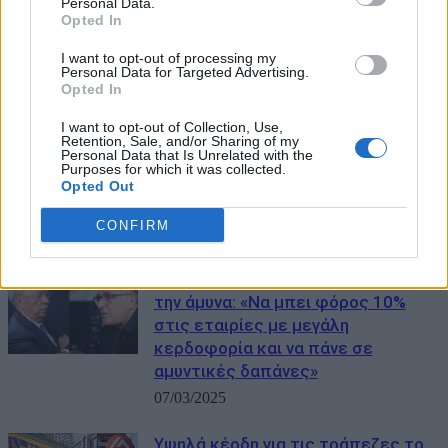
Personal Data.
Opted In
Βασιλικά έσοδα-μαμούθ: Πού
I want to opt-out of processing my
οφείλεται το άλμα στα κέρδη του
Personal Data for Targeted Advertising.
Καρόλου;
Opted In
01/07/2025
I want to opt-out of Collection, Use,
Retention, Sale, and/or Sharing of my
Personal Data that Is Unrelated with the
ΔΑΑ: Κέρδη 26,2 εκατ. ευρώ και
Purposes for which it was collected.
αύξηση 11,4% της επιβατικής
Opted Out
κίνησης σε σχέση με πέρσι
CONFIRM
12/05/2025
Πρόταση- έκπληξη από Σάλλα για
την άμυνα: «Να μπει φόρος 10%
στις εταιρίες με μεγάλη
κερδοφορία και να πάνε σε
αμυντικές δαπάνες»
07/03/2025
Υψηλά κέρδη για τις τράπεζες το