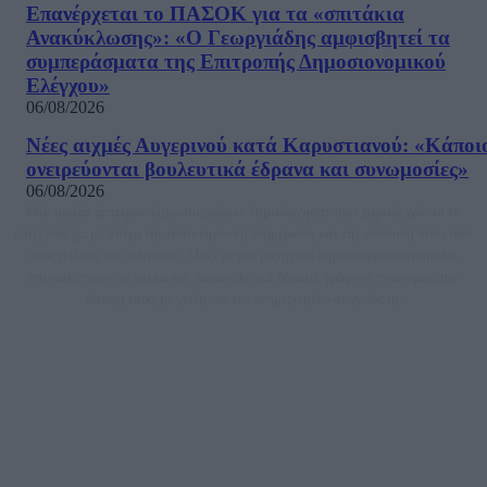
Επανέρχεται το ΠΑΣΟΚ για τα «σπιτάκια
Ανακύκλωσης»: «Ο Γεωργιάδης αμφισβητεί τα
συμπεράσματα της Επιτροπής Δημοσιονομικού
Ελέγχου»
06/08/2026
Νέες αιχμές Αυγερινού κατά Καρυστιανού: «Kάποι
ονειρεύονται βουλευτικά έδρανα και συνωμοσίες»
06/08/2026
Μία ομάδα έμπειρων δημοσιογράφων δημιούργησαν πριν μερικά χρόνια το
dailypost.gr, με στόχο την αντικειμενική ενημέρωση και την ανάλυση πίσω από
τους τίτλους των ειδήσεων. Μαζί με μια μαχητική δημοσιογραφική ομάδα,
αποκαλύπτουν πολιτικά και παραπολιτικά θέματα, γράφουν επωνύμως την
άποψη τους, με γνώμονα τον ενημερωμένο αναγνώστη.
DAILYPOST.GR – ΤΑΥΤΌΤΗΤΑ