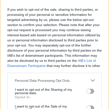
If you wish to opt-out of the sale, sharing to third parties, or
processing of your personal or sensitive information for
targeted advertising by us, please use the below opt-out
section to confirm your selection. Please note that after your
opt-out request is processed you may continue seeing
interest-based ads based on personal information utilized by
us or personal information disclosed to third parties prior to
your opt-out. You may separately opt-out of the further
disclosure of your personal information by third parties on the
IAB’s list of downstream participants. This information may
also be disclosed by us to third parties on the
IAB’s List of
Downstream Participants
that may further disclose it to other
third parties.
ΜΠΟΡΕΙ ΝΑ ΣΑΣ ΕΝΔΙΑΦΕΡΕΙ
Personal Data Processing Opt Outs
Κέρδη-σοκ για τις εταιρείες
I want to opt-out of the Sharing of my
personal data.
καυσίμων: Έβγαλαν 12.000 δολάρια
Opted In
όσο διαβάζατε αυτόν τον τίτλο
I want to opt-out of the Sale of my
27/04/2026