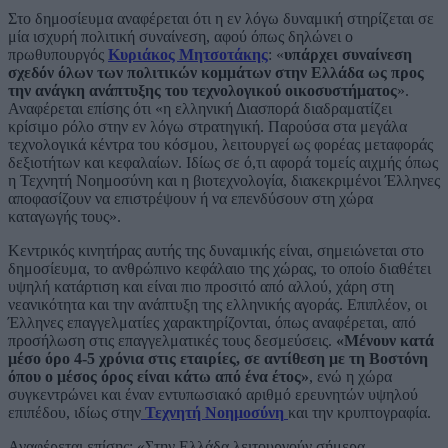
Στο δημοσίευμα αναφέρεται ότι η εν λόγω δυναμική στηρίζεται σε
μία ισχυρή πολιτική συναίνεση, αφού όπως δηλώνει ο
πρωθυπουργός
Κυριάκος Μητσοτάκης
: «
υπάρχει συναίνεση
σχεδόν όλων των πολιτικών κομμάτων στην Ελλάδα ως προς
την ανάγκη ανάπτυξης του τεχνολογικού οικοσυστήματος
».
Αναφέρεται επίσης ότι «η ελληνική Διασπορά διαδραματίζει
κρίσιμο ρόλο στην εν λόγω στρατηγική. Παρούσα στα μεγάλα
τεχνολογικά κέντρα του κόσμου, λειτουργεί ως φορέας μεταφοράς
δεξιοτήτων και κεφαλαίων. Ιδίως σε ό,τι αφορά τομείς αιχμής όπως
η Τεχνητή Νοημοσύνη και η βιοτεχνολογία, διακεκριμένοι Έλληνες
αποφασίζουν να επιστρέψουν ή να επενδύσουν στη χώρα
καταγωγής τους».
Κεντρικός κινητήρας αυτής της δυναμικής είναι, σημειώνεται στο
δημοσίευμα, το ανθρώπινο κεφάλαιο της χώρας, το οποίο διαθέτει
υψηλή κατάρτιση και είναι πιο προσιτό από αλλού, χάρη στη
νεανικότητα και την ανάπτυξη της ελληνικής αγοράς. Επιπλέον, οι
Έλληνες επαγγελματίες χαρακτηρίζονται, όπως αναφέρεται, από
προσήλωση στις επαγγελματικές τους δεσμεύσεις.
«Μένουν κατά
μέσο όρο 4-5 χρόνια στις εταιρίες, σε αντίθεση με τη Βοστόνη
όπου ο μέσος όρος είναι κάτω από ένα έτος»
, ενώ η χώρα
συγκεντρώνει και έναν εντυπωσιακό αριθμό ερευνητών υψηλού
επιπέδου, ιδίως στην
Τεχνητή Νοημοσύνη
και την κρυπτογραφία.
Αναφέρεται επίσης: «Στην Ελλάδα λειτουργούν σήμερα