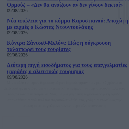
Ορμούζ – «Δεν θα ανοίξουν αν δεν γίνουν δεκτοί»
09/08/2026
Νέα απώλεια για το κόμμα Καρυστιανού: Αποχώρη
με αιχμές ο Κώστας Ντουντουλάκης
09/08/2026
Κόντρα Σάντσεθ-Μελόνι: Πώς η σύγκρουση
ταλαιπωρεί τους τουρίστες
09/08/2026
Δεύτερη πηγή εισοδήματος για τους επαγγελματίες
ψαράδες ο αλιευτικός τουρισμός
09/08/2026
Μία ομάδα έμπειρων δημοσιογράφων δημιούργησαν πριν μερικά χρόνια το
dailypost.gr, με στόχο την αντικειμενική ενημέρωση και την ανάλυση πίσω από
τους τίτλους των ειδήσεων. Μαζί με μια μαχητική δημοσιογραφική ομάδα,
αποκαλύπτουν πολιτικά και παραπολιτικά θέματα, γράφουν επωνύμως την
άποψη τους, με γνώμονα τον ενημερωμένο αναγνώστη.