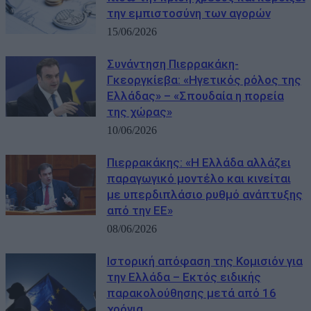
την εμπιστοσύνη των αγορών
15/06/2026
Συνάντηση Πιερρακάκη-
Γκεοργκίεβα: «Ηγετικός ρόλος της
Ελλάδας» – «Σπουδαία η πορεία
της χώρας»
10/06/2026
Πιερρακάκης: «Η Ελλάδα αλλάζει
παραγωγικό μοντέλο και κινείται
με υπερδιπλάσιο ρυθμό ανάπτυξης
από την ΕΕ»
08/06/2026
Ιστορική απόφαση της Κομισιόν για
την Ελλάδα – Εκτός ειδικής
παρακολούθησης μετά από 16
χρόνια