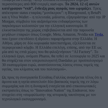
περισσότερες από 800 ενεργές start-ups.
Το 2024, 12 εξ αυτών
κατέγραψαν “exit”, ένδειξη μιας αγοράς που ωριμάζει
. Τρεις
απέκτησαν status εταιρίας-“μονόκερου”: η Blueground, η BetaPi
και η Viva Wallet – η τελευταία, μάλιστα, εξαγοράστηκε από την JP
Morgan, σύμβολο του αυξανόμενου ενδιαφέροντος των
παγκόσμιων κολοσσών για την ελληνική καινοτομία. Η
ελκυστικότητα της χώρας επιβεβαιώνεται από την παρουσία
μεγάλων εταιριών όπως Google, Meta, Amazon, Nvidia και
Tesla
,
που έχουν επενδύσει ή ιδρύσει παραρτήματα στην Ελλάδα. Η
Αθήνα, χάρη σε δύο κορυφαία πανεπιστήμια, εξελίσσεται σε
περιφερειακό κόμβο. Η Ελλάδα επελέγη, επίσης, από την ΕΕ ως
μία από τις επτά χώρες που θα φιλοξενήσουν “AI Factory”. Το
ελληνικό έργο, ονόματι Pharos, θα τεθεί σε λειτουργία το 2025 και
θα στηρίζεται στον υπερυπολογιστή Daedalus με προϋπολογισμό
30 εκατομμύρια ευρώ, αναπτύσσοντας λύσεις στους τομείς της
υγείας, του κλίματος και του πολιτισμού».
Ως προς τη συνεργασία Ελλάδας-Γαλλίας αναφέρεται τέλος ότι η
άμυνα και η υγεία αποτελούν δύο βασικούς τομείς της εν λόγω
συμμαχίας και ότι η δυναμική ενισχύεται από επικοινωνιακές
εκστρατείες όπως το “Innovation Nation” της Endeavor, που
στοχεύει στη «συμφιλίωση» της ιστορικής ταυτότητας με τον
τεχνολογικό εκσυγχρονισμό.