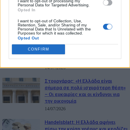
I want to opt-out of processing my
Personal Data for Targeted Advertising.
Opted In
I want to opt-out of Collection, Use,
Retention, Sale, and/or Sharing of my
ΜΠΟΡΕΙ ΝΑ ΣΑΣ ΕΝΔΙΑΦΕΡΕΙ
Personal Data that Is Unrelated with the
Purposes for which it was collected.
Opted Out
Στουρνάρας: «Η ελληνική οικονομία
θα συνεχίσει να αναπτύσσεται με
CONFIRM
υψηλότερους ρυθμούς από τον
μέσο όρο της Ευρωζώνης»
14/07/2026
Στουρνάρας: «Η Ελλάδα είναι
σήμερα σε πολύ ισχυρότερη θέση»
– Οι ευκαιρίες και οι κίνδυνοι για
την οικονομία
14/07/2026
Handelsblatt: Η Ελλάδα αφήνει
πίσω την κρίση χρέους και κερδίζει