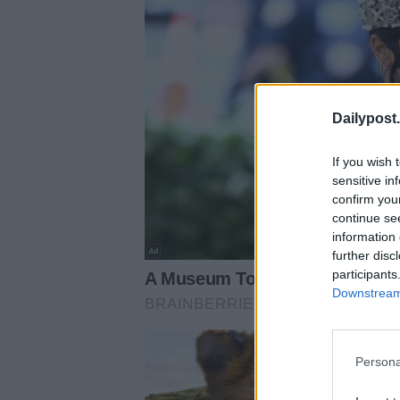
Dailypost.
If you wish 
sensitive in
confirm you
continue se
information 
further disc
participants
Downstream 
Persona