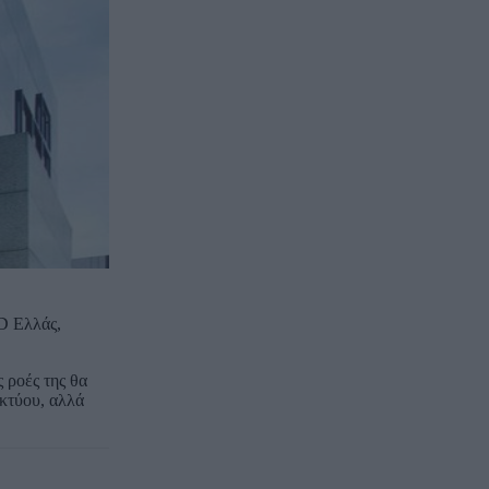
ND Ελλάς,
 ροές της θα
ικτύου, αλλά