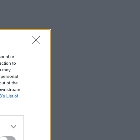
sonal or
ection to
ou may
 personal
out of the
 downstream
B’s List of