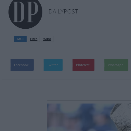
DAILYPOST
TAGS
Fitch
Wind
Facebook
Twitter
Pinterest
WhatsApp