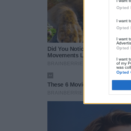
I want t
Opted 
I want t
Opted 
I want 
Advertis
Opted 
I want t
of my P
was col
Opted 