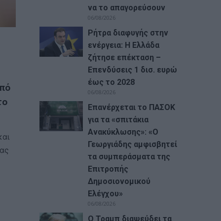
να το απαγορεύσουν
06/08/2026
Ρήτρα διαφυγής στην
ενέργεια: Η Ελλάδα
ζήτησε επέκταση –
Επενδύσεις 1 δισ. ευρώ
έως το 2028
από
06/08/2026
το
Επανέρχεται το ΠΑΣΟΚ
για τα «σπιτάκια
Ανακύκλωσης»: «Ο
και
Γεωργιάδης αμφισβητεί
νας
τα συμπεράσματα της
Επιτροπής
Δημοσιονομικού
Ελέγχου»
06/08/2026
Ο Τραμπ διαψεύδει τα