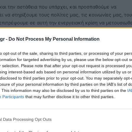
και την αστάθεια που υπάρχει, και προσπαθούμε να
 να στηρίξουμε τους πολίτες μας, τις κοινωνίες μας, το
επιτρέψουμε σε αυτή την ενεργειακή κρίση να μετουσιωθε
ρουργικοί στους χειρισμούς μας. Και έχουμε μια βαθιά
ναφέρατε, δεν ανοίξουν τον Ιούνιο, ο Ιούνιος θα είναι
gr -
Do Not Process My Personal Information
 χειρότερος από τον Ιούνιο. Αυτός είναι ακριβώς ο λόγος 
to opt-out of the sale, sharing to third parties, or processing of your per
 συζητήσεις και συνεχίσουμε να συντονιζόμαστε μεταξύ μ
formation for targeted advertising by us, please use the below opt-out s
ενά την κατάσταση».
r selection. Please note that after your opt-out request is processed y
eing interest-based ads based on personal information utilized by us or
δο, δεδομένων των δημοσιονομικών δυνατοτήτων κάθε
disclosed to third parties prior to your opt-out. You may separately opt-
losure of your personal information by third parties on the IAB’s list of
 δημοσιονομική κατάσταση είναι χειρότερη από ό,τι το 2
. This information may also be disclosed by us to third parties on the
IA
μοσιονομική εξίσωση από ό,τι παλαιότερα, αλλά έχουμε
Participants
that may further disclose it to other third parties.
ουσίασε πρόσφατα το ΔΝΤ είναι ότι τα μέτρα που εφαρμό
άς επέτρεψαν να έχουμε έναν αντίκτυπο μειωμένο κατά 1
 Μέση Ανατολή και στις οικονομίες μας.
l Data Processing Opt Outs