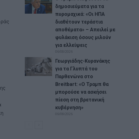
δημοσιεύματα για τα
πυρομαχικά: «Οι ΗΠΑ
οράς
διαθέτουν τεράστια
αποθέματα» – Απειλεί με
φυλάκιση όσους μιλούν
για ελλείψεις
06/08/2026
Γεωργιάδης-Κυρανάκης
για τα Γλυπτά του
Παρθενώνα στο
Breitbart: «Ο Τραμπ θα
της
μπορούσε να ασκήσει
πίεση στη βρετανική
α
κυβέρνηση»
πη
06/08/2026