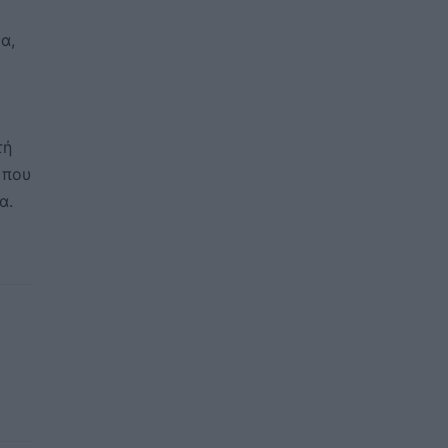
α,
τή
 που
α.