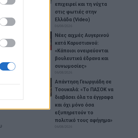
επιχειρεί και τη νύχτα
στις φωτιές στην
Ελλάδα (Video)
06/08/2026
ώτο
Νέες αιχμές Αυγερινού
ίναι
κατά Καρυστιανού:
«Kάποιοι ονειρεύονται
 δεν
βουλευτικά έδρανα και
συνωμοσίες»
ικό
06/08/2026
Απάντηση Γεωργιάδη σε
 να
Τσουκαλά: «Το ΠΑΣΟΚ να
διαβάσει όλα τα έγγραφα
και όχι μόνο όσα
εξυπηρετούν το
πολιτικό τους αφήγημα»
υ
06/08/2026