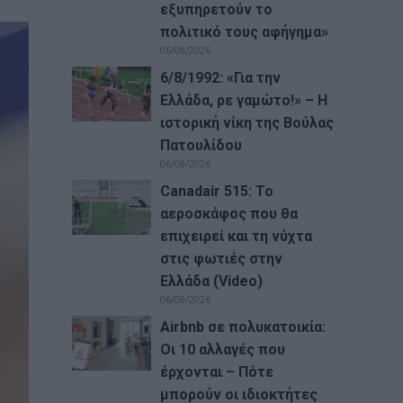
εξυπηρετούν το
πολιτικό τους αφήγημα»
06/08/2026
6/8/1992: «Για την
Ελλάδα, ρε γαμώτο!» – Η
ιστορική νίκη της Βούλας
Πατουλίδου
06/08/2026
Canadair 515: Το
αεροσκάφος που θα
επιχειρεί και τη νύχτα
στις φωτιές στην
Ελλάδα (Video)
06/08/2026
Airbnb σε πολυκατοικία:
Οι 10 αλλαγές που
έρχονται – Πότε
μπορούν οι ιδιοκτήτες