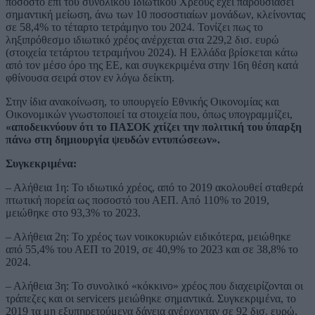
ποσοστό επί του συνολικού Ιδιωτικού Χρέους έχει παρουσιάσει
σημαντική μείωση, άνω των 10 ποσοστιαίων μονάδων, κλείνοντας
σε 58,4% το τέταρτο τετράμηνο του 2024. Τονίζει πως το
ληξιπρόθεσμο ιδιωτικό χρέος ανέρχεται στα 229,2 δισ. ευρώ
(στοιχεία τετάρτου τετραμήνου 2024). Η Ελλάδα βρίσκεται κάτω
από τον μέσο όρο της ΕΕ, και συγκεκριμένα στην 16η θέση κατά
φθίνουσα σειρά στον εν λόγω δείκτη.
Στην ίδια ανακοίνωση, το υπουργείο Εθνικής Οικονομίας και
Οικονομικών γνωστοποιεί τα στοιχεία που, όπως υπογραμμίζει,
«αποδεικνύουν ότι το ΠΑΣΟΚ χτίζει την πολιτική του ύπαρξη
πάνω στη δημιουργία ψευδών εντυπώσεων».
Συγκεκριμένα:
– Αλήθεια 1η: Το ιδιωτικό χρέος, από το 2019 ακολουθεί σταθερά
πτωτική πορεία ως ποσοστό του ΑΕΠ. Από 110% το 2019,
μειώθηκε στο 93,3% το 2023.
– Αλήθεια 2η: Το χρέος των νοικοκυριών ειδικότερα, μειώθηκε
από 55,4% του ΑΕΠ το 2019, σε 40,9% το 2023 και σε 38,8% το
2024.
– Αλήθεια 3η: Το συνολικό «κόκκινο» χρέος που διαχειρίζονται οι
τράπεζες και οι servicers μειώθηκε σημαντικά. Συγκεκριμένα, το
2019 τα μη εξυπηρετούμενα δάνεια ανέρχονταν σε 92 δισ. ευρώ,