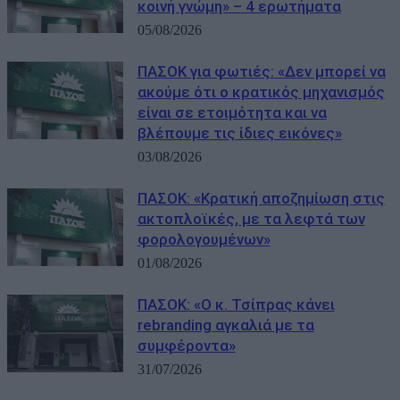
κοινή γνώμη» – 4 ερωτήματα
05/08/2026
ΠΑΣΟΚ για φωτιές: «Δεν μπορεί να
ακούμε ότι ο κρατικός μηχανισμός
είναι σε ετοιμότητα και να
βλέπουμε τις ίδιες εικόνες»
03/08/2026
ΠΑΣΟΚ: «Κρατική αποζημίωση στις
ακτοπλοϊκές, με τα λεφτά των
φορολογουμένων»
01/08/2026
ΠΑΣΟΚ: «Ο κ. Τσίπρας κάνει
rebranding αγκαλιά με τα
συμφέροντα»
31/07/2026