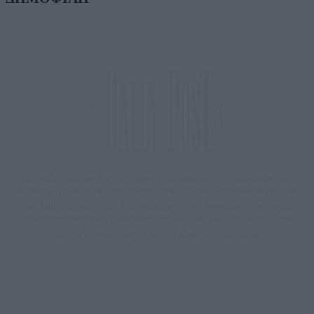
Μία ομάδα έμπειρων δημοσιογράφων δημιούργησαν πριν μερικά χρόνια το
dailypost.gr, με στόχο την αντικειμενική ενημέρωση και την ανάλυση πίσω από
τους τίτλους των ειδήσεων. Μαζί με μια μαχητική δημοσιογραφική ομάδα,
αποκαλύπτουν πολιτικά και παραπολιτικά θέματα, γράφουν επωνύμως την
άποψη τους, με γνώμονα τον ενημερωμένο αναγνώστη.