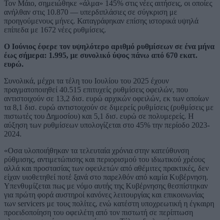
Τον Μάιο, σημειώθηκε «άλμα» 145% στις νέες αιτήσεις, οι οποίες
ανήλθαν στις 10.870 — υπερδιπλάσιες σε σύγκριση με
προηγούμενους μήνες. Καταγράφηκαν επίσης ιστορικά υψηλά
επίπεδα με 1672 νέες ρυθμίσεις.
Ο Ιούνιος έφερε τον υψηλότερο αριθμό ρυθμίσεων σε ένα μήνα
έως σήμερα: 1.995, με συνολικό ύψος πάνω από 670 εκατ.
ευρώ.
Συνολικά, μέχρι τα τέλη του Ιουλίου του 2025 έχουν
πραγματοποιηθεί 40.515 επιτυχείς ρυθμίσεις οφειλών, που
αντιστοιχούν σε 13,2 δισ. ευρώ αρχικών οφειλών, εκ των οποίων
τα 8,1 δισ. ευρώ αντιστοιχούν σε διμερείς ρυθμίσεις (ρυθμίσεις με
πιστωτές του Δημοσίου) και 5,1 δισ. ευρώ σε πολυμερείς. Η
αύξηση των ρυθμίσεων υπολογίζεται στο 45% την περίοδο 2023-
2024.
«Οσα υλοποιήθηκαν τα τελευταία χρόνια στην κατεύθυνση
ρύθμισης, αντιμετώπισης και περιορισμού του ιδιωτικού χρέους
αλλά και προστασίας των οφειλετών από αθέμιτες πρακτικές, δεν
είχαν υιοθετηθεί ποτέ ξανά στο παρελθόν από καμία Κυβέρνηση.
Υπενθυμίζεται πως με νόμο αυτής της Κυβέρνησης θεσπίστηκαν
για πρώτη φορά αυστηροί κανόνες λειτουργίας και επικοινωνίας
των servicers με τους πολίτες, ενώ κατέστη υποχρεωτική η έγκαιρη
προειδοποίηση του οφειλέτη από τον πιστωτή σε περίπτωση