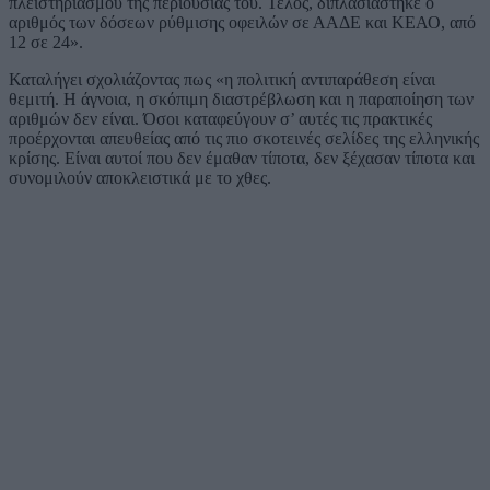
πλειστηριασμού της περιουσίας του. Τέλος, διπλασιάστηκε ο
αριθμός των δόσεων ρύθμισης οφειλών σε ΑΑΔΕ και ΚΕΑΟ, από
12 σε 24».
Καταλήγει σχολιάζοντας πως «η πολιτική αντιπαράθεση είναι
θεμιτή. Η άγνοια, η σκόπιμη διαστρέβλωση και η παραποίηση των
αριθμών δεν είναι. Όσοι καταφεύγουν σ’ αυτές τις πρακτικές
προέρχονται απευθείας από τις πιο σκοτεινές σελίδες της ελληνικής
κρίσης. Είναι αυτοί που δεν έμαθαν τίποτα, δεν ξέχασαν τίποτα και
συνομιλούν αποκλειστικά με το χθες.