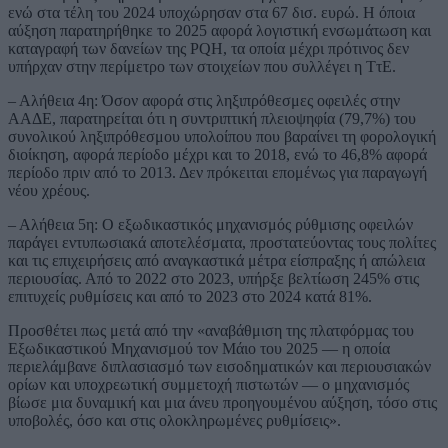
ενώ στα τέλη του 2024 υποχώρησαν στα 67 δισ. ευρώ. Η όποια
αύξηση παρατηρήθηκε το 2025 αφορά λογιστική ενσωμάτωση και
καταγραφή των δανείων της PQH, τα οποία μέχρι πρότινος δεν
υπήρχαν στην περίμετρο των στοιχείων που συλλέγει η ΤτΕ.
– Αλήθεια 4η: Όσον αφορά στις ληξιπρόθεσμες οφειλές στην
ΑΑΔΕ, παρατηρείται ότι η συντριπτική πλειοψηφία (79,7%) του
συνολικού ληξιπρόθεσμου υπολοίπου που βαραίνει τη φορολογική
διοίκηση, αφορά περίοδο μέχρι και το 2018, ενώ το 46,8% αφορά
περίοδο πριν από το 2013. Δεν πρόκειται επομένως για παραγωγή
νέου χρέους.
– Αλήθεια 5η: Ο εξωδικαστικός μηχανισμός ρύθμισης οφειλών
παράγει εντυπωσιακά αποτελέσματα, προστατεύοντας τους πολίτες
και τις επιχειρήσεις από αναγκαστικά μέτρα είσπραξης ή απώλεια
περιουσίας. Από το 2022 στο 2023, υπήρξε βελτίωση 245% στις
επιτυχείς ρυθμίσεις και από το 2023 στο 2024 κατά 81%.
Προσθέτει πως μετά από την «αναβάθμιση της πλατφόρμας του
Εξωδικαστικού Μηχανισμού τον Μάιο του 2025 — η οποία
περιελάμβανε διπλασιασμό των εισοδηματικών και περιουσιακών
ορίων και υποχρεωτική συμμετοχή πιστωτών — ο μηχανισμός
βίωσε μια δυναμική και μια άνευ προηγουμένου αύξηση, τόσο στις
υποβολές, όσο και στις ολοκληρωμένες ρυθμίσεις».