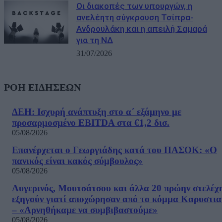
Οι διακοπές των υπουργών, η
ανελέητη σύγκρουση Τσίπρα-
Ανδρουλάκη και η απειλή Σαμαρά
για τη ΝΔ
31/07/2026
ΡΟΗ ΕΙΔΗΣΕΩΝ
ΔΕΗ: Ισχυρή ανάπτυξη στο α΄ εξάμηνο με
προσαρμοσμένο EBITDA στα €1,2 δισ.
05/08/2026
Επανέρχεται ο Γεωργιάδης κατά του ΠΑΣΟΚ: «Ο
πανικός είναι κακός σύμβουλος»
05/08/2026
Αυγερινός, Μουτσάτσου και άλλα 20 πρώην στελέχ
εξηγούν γιατί αποχώρησαν από το κόμμα Καρυστια
– «Αρνηθήκαμε να συμβιβαστούμε»
05/08/2026