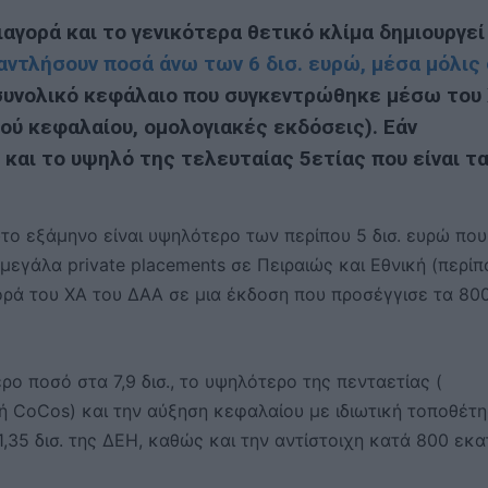
γορά και το γενικότερα θετικό κλίμα δημιουργεί
 αντλήσουν ποσά άνω των 6 δισ. ευρώ, μέσα μόλις
συνολικό κεφάλαιο που συγκεντρώθηκε μέσω του
ικού κεφαλαίου, ομολογιακές εκδόσεις). Εάν
 και το υψηλό της τελευταίας 5ετίας που είναι τ
ο εξάμηνο είναι υψηλότερο των περίπου 5 δισ. ευρώ που
εγάλα private placements σε Πειραιώς και Εθνική (περίπ
γορά του ΧΑ του ΔΑΑ σε μια έκδοση που προσέγγισε τα 80
ο ποσό στα 7,9 δισ., το υψηλότερο της πενταετίας (
πή CoCos) και την αύξηση κεφαλαίου με ιδιωτική τοποθέτ
1,35 δισ. της ΔΕΗ, καθώς και την αντίστοιχη κατά 800 εκα