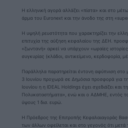
Η ελληνική αγορά αλλάζει «πίστα» και στο μέτ
άρμα του Euronext και την άνοδο της στη «supe
Η υψηλή ρευστότητα που χαρακτηρίζει την ελλ
επιτυχία της αύξηση κεφαλαίου της ΔΕΗ. προσφ
«ζωντανή» αρκεί να υπάρχουν «ωραίες ιστορίες
συγκυρίας (κλάδοι, αντικείμενο, κερδοφορία, 
Παράλληλα παρατηρείται έντονη αφύπνιση στο
3 Ιουνίου προχωρά σε Δημόσια προσφορά για τ
Ιουνίου η η IDEAL Holdings έχει σχεδιάζει και 
Πολυκαταστήματα», ενώ και ο ΑΔΜΗΕ, εντός του
ύψους 1 δισ. ευρώ.
Η Πρόεδρος της Επιτροπής Κεφαλαιαγοράς Βασι
των άλλων οφείλεται και στο γεγονός ότι μετά 