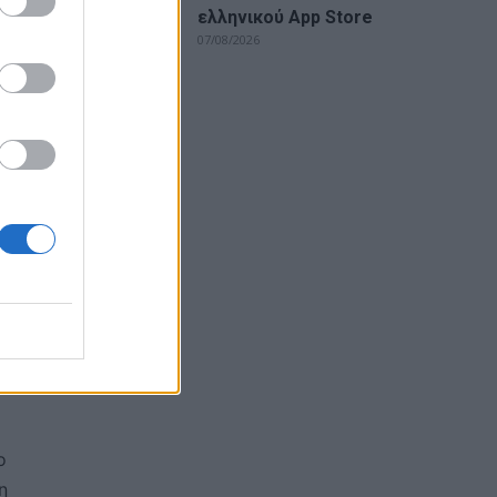
ελληνικού App Store
07/08/2026
ικές
ένη.
να
η
ο
η