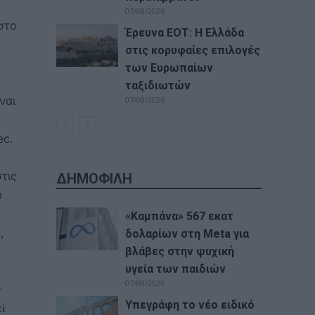
07/08/2026
στο
Έρευνα ΕΟΤ: Η Ελλάδα
στις κορυφαίες επιλογές
των Ευρωπαίων
ταξιδιωτών
ναι
07/08/2026
ec.
τις
ΔΗΜΟΦΙΛΗ
υ
«Καμπάνα» 567 εκατ
,
δολαρίων στη Meta για
βλάβες στην ψυχική
υγεία των παιδιών
07/08/2026
ς
Υπεγράφη το νέο ειδικό
ί