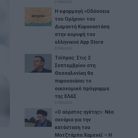
07/08/2026
Η εφαρμογή «Οδύσσεια
του Ομήρου» του
Διαμαντή Καραναστάση
στην κορυφή του
ελληνικού App Store
07/08/2026
Τσίπρας: Στις 2
Σεπτεμβρίου στη
Θεσσαλονίκη θα
παρουσιάσει το
οικονομικό πρόγραμμα
της ΕΛΑΣ
07/08/2026
«Ο αόρατος ηγέτης»: Νέα
σενάρια για την
κατάσταση του
Μοτζτάμπα Χαμενεΐ – Η