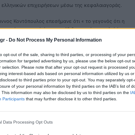
 ελληνικών επιχειρήσεων μέσω της κεφαλαιαγοράς.
άννος Κοντόπουλος επεσήμανε ότι « το γεγονός ότι η
τα προσέφερε ποσό άνω των 18 δισ. ευρώ αποτελεί ένα
, την ωριμότητα και τη δομή να υποστηρίξει και να φέρει
gr -
Do Not Process My Personal Information
to opt-out of the sale, sharing to third parties, or processing of your per
formation for targeted advertising by us, please use the below opt-out s
r selection. Please note that after your opt-out request is processed y
eing interest-based ads based on personal information utilized by us or
 στο 64,1% το 2025 – σε επίπεδο που δεν είχε παρατηρη
disclosed to third parties prior to your opt-out. You may separately opt-
ια σταθερή άνοδο από το επίπεδο βάσης 50,8% το 2020.
losure of your personal information by third parties on the IAB’s list of
. This information may also be disclosed by us to third parties on the
IA
Participants
that may further disclose it to other third parties.
ίας (69%) που σημειώθηκε το 2025 και της κυριαρχίας τη
χρηματιστηριακή αγορά έχει μεταβεί από μια περιφερειακή
για το παγκόσμιο θεσμικό κεφάλαιο.
l Data Processing Opt Outs
γμένων οικονομιών, όχι μόνο σε επίπεδο κρατικών