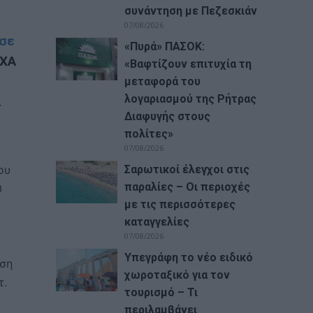
συνάντηση με Πεζεσκιάν
07/08/2026
 σε
«Πυρά» ΠΑΣΟΚ:
 ΧΑ
«Βαφτίζουν επιτυχία τη
μεταφορά του
λογαριασμού της Ρήτρας
α
Διαφυγής στους
πολίτες»
07/08/2026
Σαρωτικοί έλεγχοι στις
ου
παραλίες – Οι περιοχές
0
με τις περισσότερες
καταγγελίες
07/08/2026
Υπεγράφη το νέο ειδικό
ηση
χωροταξικό για τον
τ.
τουρισμό – Τι
περιλαμβάνει