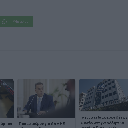
WhatsApp
Ισχυρό ενδιαφέρον ξένων
επενδυτών για ελληνικά
κόρ του
Παπασταύρου για ΑΔΜΗΕ:
assets - Προς ρεκόρ