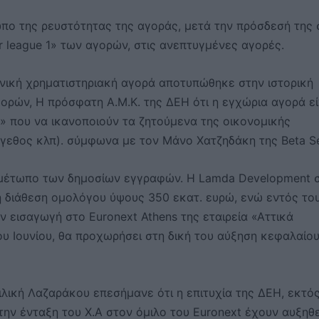
ωπο της ρευστότητας της αγοράς, μετά την πρόσδεσή της 
r league 1» των αγορών, στις ανεπτυγμένες αγορές.
ηνική χρηματιστηριακή αγορά αποτυπώθηκε στην ιστορική
ορών, Η πρόσφατη Α.Μ.Κ. της ΔΕΗ ότι η εγχώρια αγορά εί
» που να ικανοποιούν τα ζητούμενα της οικονομικής
μέγεθος κλπ). σύμφωνα με τον Μάνο Χατζηδάκη της Beta S
 μέτωπο των δημοσίων εγγραφών. Η Lamda Development σ
η διάθεση ομολόγου ύψους 350 εκατ. ευρώ, ενώ εντός το
την εισαγωγή στο Euronext Athens της εταιρεία «Αττικά
 Ιουνίου, θα προχωρήσει στη δική του αύξηση κεφαλαίου
λική Λαζαράκου επεσήμανε ότι η επιτυχία της ΔΕΗ, εκτό
την ένταξη του Χ.Α στον όμιλο του Euronext έχουν αυξηθε