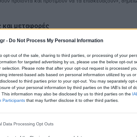
ουν προϊόντα και προτιμούν να τα επισκευάζουν», σημεί
 και μεταφορές
ιδοποιεί για σοβαρές επιπτώσεις. Εταιρείες όπως η Procter
gr -
Do Not Process My Personal Information
 Karex και η Toyota έχουν επίσης προειδοποιήσει για το
to opt-out of the sale, sharing to third parties, or processing of your per
ται πλέον στον τρίτο μήνα της.
formation for targeted advertising by us, please use the below opt-out s
r selection. Please note that after your opt-out request is processed y
 Ιράν —του σημαντικότερου ενεργειακού περάσματος στο
eing interest-based ads based on personal information utilized by us or
ίου πάνω από τα 100 δολάρια το βαρέλι, περισσότερο από
disclosed to third parties prior to your opt-out. You may separately opt-
losure of your personal information by third parties on the IAB’s list of
ν πόλεμο.
. This information may also be disclosed by us to third parties on the
IA
Participants
that may further disclose it to other third parties.
ναύλα, έχει περιορίσει την πρόσβαση σε πρώτες ύλες και
Προβλήματα καταγράφονται στην προμήθεια λιπασμάτων, ηλ
υλικών.
l Data Processing Opt Outs