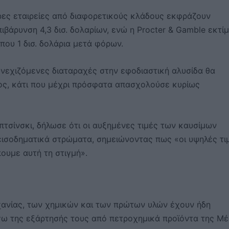
ρες εταιρείες από διαφορετικούς κλάδους εκφράζουν
ιβάρυνση 4,3 δισ. δολαρίων, ενώ η Procter & Gamble εκτί
που 1 δισ. δολάρια μετά φόρων.
υνεχιζόμενες διαταραχές στην εφοδιαστική αλυσίδα θα
ος, κάτι που μέχρι πρόσφατα απασχολούσε κυρίως
πτσίνσκι, δήλωσε ότι οι αυξημένες τιμές των καυσίμων
εισοδηματικά στρώματα, σημειώνοντας πως «οι υψηλές τι
πουμε αυτή τη στιγμή».
χανίας, των χημικών και των πρώτων υλών έχουν ήδη
όγω της εξάρτησής τους από πετροχημικά προϊόντα της Μ