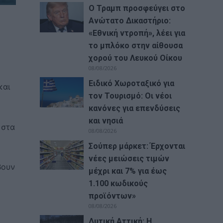
Ο Τραμπ προσφεύγει στο
Ανώτατο Δικαστήριο:
«Εθνική ντροπή», λέει για
το μπλόκο στην αίθουσα
χορού του Λευκού Οίκου
08/08/2026
Ειδικό Χωροταξικό για
και
τον Τουρισμό: Οι νέοι
κανόνες για επενδύσεις
και νησιά
 στα
08/08/2026
Σούπερ μάρκετ: Έρχονται
νέες μειώσεις τιμών
βουν
μέχρι και 7% για έως
1.100 κωδικούς
προϊόντων»
08/08/2026
Δυτική Αττική: Η