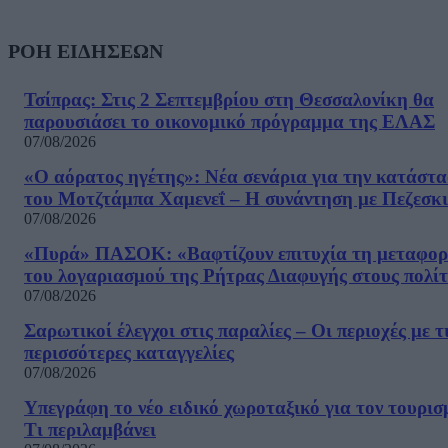
ΡΟΗ ΕΙΔΗΣΕΩΝ
Τσίπρας: Στις 2 Σεπτεμβρίου στη Θεσσαλονίκη θα
παρουσιάσει το οικονομικό πρόγραμμα της ΕΛΑΣ
07/08/2026
«Ο αόρατος ηγέτης»: Νέα σενάρια για την κατάστ
του Μοτζτάμπα Χαμενεΐ – Η συνάντηση με Πεζεσκ
07/08/2026
«Πυρά» ΠΑΣΟΚ: «Βαφτίζουν επιτυχία τη μεταφο
του λογαριασμού της Ρήτρας Διαφυγής στους πολίτ
07/08/2026
Σαρωτικοί έλεγχοι στις παραλίες – Οι περιοχές με τ
περισσότερες καταγγελίες
07/08/2026
Υπεγράφη το νέο ειδικό χωροταξικό για τον τουρισ
Τι περιλαμβάνει