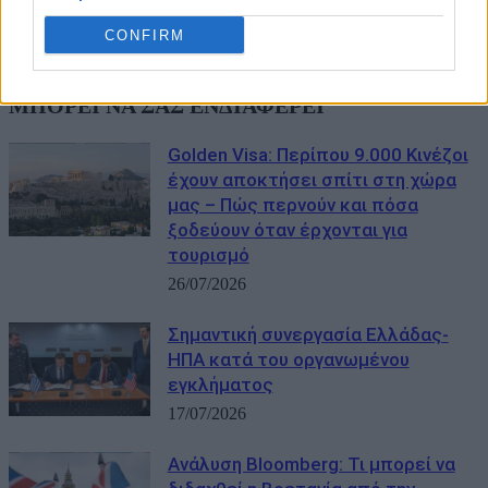
CONFIRM
ΜΠΟΡΕΙ ΝΑ ΣΑΣ ΕΝΔΙΑΦΕΡΕΙ
Golden Visa: Περίπου 9.000 Κινέζοι
έχουν αποκτήσει σπίτι στη χώρα
μας – Πώς περνούν και πόσα
ξοδεύουν όταν έρχονται για
τουρισμό
26/07/2026
Σημαντική συνεργασία Ελλάδας-
ΗΠΑ κατά του οργανωμένου
εγκλήματος
17/07/2026
Ανάλυση Bloomberg: Τι μπορεί να