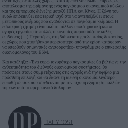
ανάπτυξης σε πολλές χώρες. Αυτό πρέπει να ειδωθεί ευρέως ως
αποτέλεσμα της ωρίμανσης ενός παγκόσμιου οικονομικού κύκλου
και της εμπορικής διένεξης μεταξύ ΗΠΑ και Κίνας. Η ζώνη του
ευρώ επιδεικνύει εσωτερική ισχύ στο να αντεπεξέλθει στους
μετωπικούς ανέμους που αναδύονται σε παγκόσμια κλίμακα. Η
εσωτερική ζήτηση είναι ακόμη μάλλον υποστηρικτική και οι
αγορές εργασίας σε πολλές οικονομίες παρουσιάζουν καλές
επιδόσεις (…) Περαιτέρω, στη διάρκεια της τελευταίας δεκαετίας,
οι χώρες που χτυπήθηκαν περισσότερο από την κρίση κατάφεραν
να υπερβούν σημαντικές ανισορροπίες» υπογράμμισε ο επικεφαλής
οικονομολόγος του ESM.
Και κατέληξε: «Ένα ευρώ ισχυρότερο παγκοσμίως θα βελτίωνε την
ανθεκτικότητα του διεθνούς οικονομικού συστήματος, θα
πρόσφερε στους συμμετέχοντες στις αγορές ανά την υφήλιο μια
πρόσθετη επιλογή και θα έκανε τη διεθνή οικονομία λιγότερο
ευπαθή σε σοκ που συνδέονται με την ισχυρή εξάρτηση πολλών
τομέων από το αμερικανικό δολάριο»
DAILYPOST