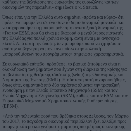
καθήκον της βελτίωσης της ευρωστίας της ευρωζώνης και των
οικονομιών της παραμένει» σημείωσε ο κ. Strauch.
Όπως είπε, για την Ελλάδα αυτό σημαίνει «πρώτα και κύρια» ότι
πρέπει να παραμείνει σε ένα συνετό δημοσιονομικό μονοπάτι και
να ισχυροποιήσει τη μακροπρόθεσμη αναπτυξιακή δυναμική της.
«Για τον ESM, που θα είναι με διαφορά ο μεγαλύτερος πιστωτής
της Ελλάδας για πολλά χρόνια ακόμη, αυτή είναι μια ανησυχία-
κλειδί. Από αυτή την άποψη, δεν μπορούμε παρά να ζητήσουμε
από την κυβέρνηση να μην κάνει πίσω στην πολιτική
μεταρρυθμίσεων του προγράμματος» σημείωσε χαρακτηριστικά.
Σε ευρωπαϊκό επίπεδο, πρόσθεσε, το βασικό ζητούμενο είναι η
ολοκλήρωση των βημάτων που έγιναν στη διάρκεια της κρίσης για
τη βελτίωση της θεσμικής σύστασης (setup) της Οικονομικής και
Νομισματικής Ένωσης (EMU). Η σύσταση αυτή ισχυροποιήθηκε,
όπως είπε, σημαντικά από δύο τεράστια άλματα: την τραπεζική
ενοποίηση με τον Ενιαίο Εποπτικό Μηχανισμό (SSM) και τον
Ενιαίο Μηχανισμό Εξυγίανσης (SRM), καθώς και τον ESM και τον
Ευρωπαϊκό Μηχανισμό Χρηματοπιστωτικής Σταθεροποίησης
(EFSM).
«Από την τελευταία φορά που βρέθηκα στους Δελφούς, τον Μάρτιο
του 2017, το παγκόσμιο οικονομικό περιβάλλον έχει αλλάξει προς
το αρνητικότερο και γινόμαστε μάρτυρες πιο μέτριας οικονομικής