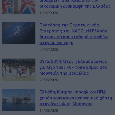
διδαχθεί η Βρετανία από την
οικονομική ανάκαμψη της Ελλάδας
10/07/2026
Πρόεδρος της Στρατιωτικής
Επιτροπής του ΝΑΤΟ: «Η Ελλάδα
διαχρονικά και σταθερά επενδύει
στην άμυνα της»
06/07/2026
29/6/2014: Όταν η Ελλάδα άγγιξε
για λίγο τους «8» του κόσμου στο
Μουντιάλ της Βραζιλίας
29/06/2026
Ελλάδα, Κύπρος, Ισραήλ και ΗΠΑ
χαράσσουν κοινό ενεργειακό χάρτη
στην Ανατολική Μεσόγειο
12/06/2026