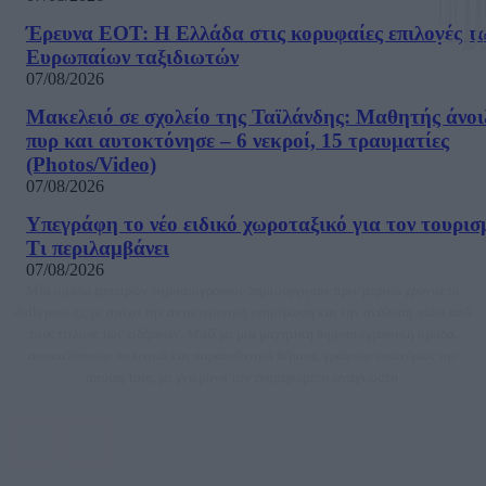
Έρευνα ΕΟΤ: Η Ελλάδα στις κορυφαίες επιλογές τ
Ευρωπαίων ταξιδιωτών
07/08/2026
Μακελειό σε σχολείο της Ταϊλάνδης: Μαθητής άνοι
πυρ και αυτοκτόνησε – 6 νεκροί, 15 τραυματίες
(Photos/Video)
07/08/2026
Υπεγράφη το νέο ειδικό χωροταξικό για τον τουρισ
Τι περιλαμβάνει
07/08/2026
Μία ομάδα έμπειρων δημοσιογράφων δημιούργησαν πριν μερικά χρόνια το
dailypost.gr, με στόχο την αντικειμενική ενημέρωση και την ανάλυση πίσω από
τους τίτλους των ειδήσεων. Μαζί με μια μαχητική δημοσιογραφική ομάδα,
αποκαλύπτουν πολιτικά και παραπολιτικά θέματα, γράφουν επωνύμως την
άποψη τους, με γνώμονα τον ενημερωμένο αναγνώστη.