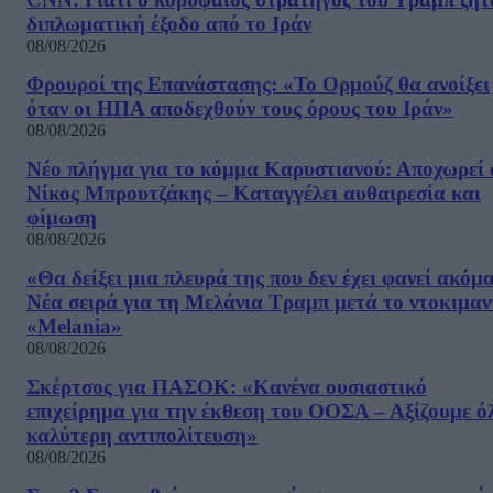
διπλωματική έξοδο από το Ιράν
08/08/2026
Φρουροί της Επανάστασης: «Το Ορμούζ θα ανοίξει
όταν οι ΗΠΑ αποδεχθούν τους όρους του Ιράν»
08/08/2026
Νέο πλήγμα για το κόμμα Καρυστιανού: Αποχωρεί 
Νίκος Μπρουτζάκης – Καταγγέλει αυθαιρεσία και
φίμωση
08/08/2026
«Θα δείξει μια πλευρά της που δεν έχει φανεί ακόμ
Νέα σειρά για τη Μελάνια Τραμπ μετά το ντοκιμαν
«Melania»
08/08/2026
Σκέρτσος για ΠΑΣΟΚ: «Κανένα ουσιαστικό
επιχείρημα για την έκθεση του ΟΟΣΑ – Αξίζουμε ό
καλύτερη αντιπολίτευση»
08/08/2026