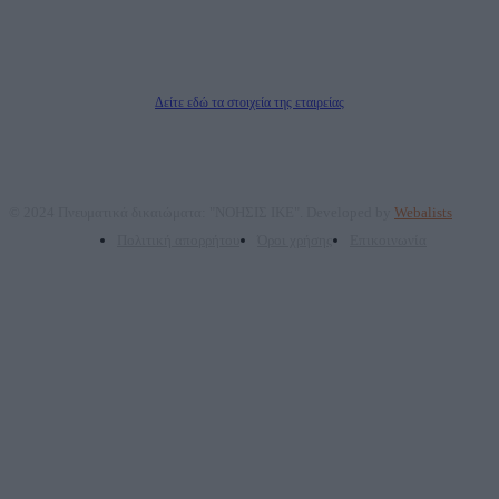
Μέτοχοι: Ζαχαρός Σταμάτης, Κουβαράς Γεώργιος, ΥΠΗΡΕΣΙΕΣ ΠΡΟΗΓΜΕΝΗΣ
ΤΕΧΝΟΛΟΓΙΑΣ ΠΑΡΑΓΩΓΗΣ ΟΠΤΙΚΟΑΚΟΥΣΤΙΚΩΝ ΜΕΣΩΝ ΜΕΛΕΤΩΝ ΚΑΙ
ΠΑΡΟΧΗΣ ΥΠΗΡΕΣΙΩΝ PLD PLUS ΑΝΩΝ ΕΤΑΙΡΙΑ
Δικαιούχος του ονόματος τομέα (dailypost.gr): ΝΟΗΣΙΣ ΙΚΕ
Διευθυντής/Διαχειριστής: Ζαχαρός Σταμάτης
Διευθυντής Σύνταξης: Ρενάτο Λέκκα
Δείτε εδώ τα στοιχεία της εταιρείας
© 2024 Πνευματικά δικαιώματα: "ΝΟΗΣΙΣ ΙΚΕ". Developed by
Webalists
Πολιτική απορρήτου
Όροι χρήσης
Επικοινωνία