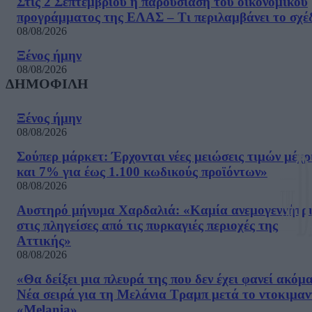
Στις 2 Σεπτεμβρίου η παρουσίαση του οικονομικού
προγράμματος της ΕΛΑΣ – Τι περιλαμβάνει το σχέ
08/08/2026
Ξένος ήμην
08/08/2026
ΔΗΜΟΦΙΛΗ
Ξένος ήμην
08/08/2026
Σούπερ μάρκετ: Έρχονται νέες μειώσεις τιμών μέχρ
και 7% για έως 1.100 κωδικούς προϊόντων»
08/08/2026
Αυστηρό μήνυμα Χαρδαλιά: «Καμία ανεμογεννήτρ
στις πληγείσες από τις πυρκαγιές περιοχές της
Αττικής»
08/08/2026
«Θα δείξει μια πλευρά της που δεν έχει φανεί ακόμ
Νέα σειρά για τη Μελάνια Τραμπ μετά το ντοκιμαν
«Melania»