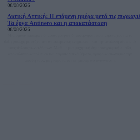
08/08/2026
Δυτική Αττική: Η επόμενη ημέρα μετά τις πυρκαγιέ
Τα έργα Antinero και η αποκατάσταση
08/08/2026
Μία ομάδα έμπειρων δημοσιογράφων δημιούργησαν πριν μερικά χρόνια το
dailypost.gr, με στόχο την αντικειμενική ενημέρωση και την ανάλυση πίσω από
τους τίτλους των ειδήσεων. Μαζί με μια μαχητική δημοσιογραφική ομάδα,
αποκαλύπτουν πολιτικά και παραπολιτικά θέματα, γράφουν επωνύμως την
άποψη τους, με γνώμονα τον ενημερωμένο αναγνώστη.
DAILYPOST.GR – ΤΑΥΤΌΤΗΤΑ
Ιδιοκτήτρια εταιρεία: «ΝΟΗΣΙΣ ΙΚΕ»
Έδρα: Δήμος Αμαρουσίου Αττικής, Αγ. Αθανασίου αρ. 21, Τ.Κ. 15125
ΑΦΜ: 801093076, Δ.Ο.Υ.: ΚΕΦΟΔΕ ΑΤΤΙΚΗΣ, E-mail: press@dailypost.gr, Τηλ.
επικοινωνίας: 2108066997
Νόμιμος Εκπρόσωπος: Ζαχαρός Σταμάτης