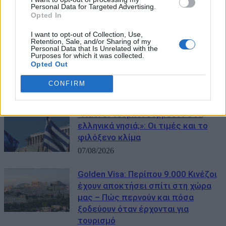
πλαίσιο για τον τουρισμό: «Δεν
Personal Data for Targeted Advertising.
Opted In
δημιουργεί καμία νομική συνέπεια»
08/08/2026
I want to opt-out of Collection, Use,
Retention, Sale, and/or Sharing of my
Personal Data that Is Unrelated with the
Έκθεση του ΟΟΣΑ για την ελληνική
Purposes for which it was collected.
Opted Out
οικονομία: Στην τελευταία θέση το
εισόδημα των νοικοκυριών
CONFIRM
07/08/2026
«Γιατί οι Τούρκοι συρρέουν στα
ελληνικά νησιά;»: Οι τιμές και το
φιλόξενο κλίμα
07/08/2026
Golden Visa: Περίπου 9.000 Κινέζοι
έχουν αποκτήσει σπίτι στη χώρα
μας – Πώς περνούν και πόσα
ξοδεύουν όταν έρχονται για
τουρισμό