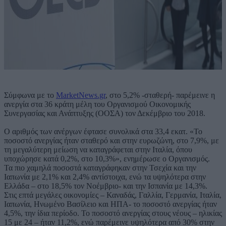
Σύμφωνα με το
MarketNews.gr
, στο 5,2% -σταθερή- παρέμεινε η
ανεργία στα 36 κράτη μέλη του Οργανισμού Οικονομικής
Συνεργασίας και Ανάπτυξης (ΟΟΣΑ) τον Δεκέμβριο του 2018.
Ο αριθμός των ανέργων έφτασε συνολικά στα 33,4 εκατ. «Το
ποσοστό ανεργίας ήταν σταθερό και στην ευρωζώνη, στο 7,9%, με
τη μεγαλύτερη μείωση να καταγράφεται στην Ιταλία, όπου
υποχώρησε κατά 0,2%, στο 10,3%», ενημέρωσε ο Οργανισμός.
Τα πιο χαμηλά ποσοστά καταγράφηκαν στην Τσεχία και την
Ιαπωνία με 2,1% και 2,4% αντίστοιχα, ενώ τα υψηλότερα στην
Ελλάδα – στο 18,5% τον Νοέμβριο- και την Ισπανία με 14,3%.
Στις επτά μεγάλες οικονομίες – Καναδάς, Γαλλία, Γερμανία, Ιταλία,
Ιαπωνία, Ηνωμένο Βασίλειο και ΗΠΑ- το ποσοστό ανεργίας ήταν
4,5%, την ίδια περίοδο. Το ποσοστό ανεργίας στους νέους – ηλικίας
15 με 24 – ήταν 11,2%, ενώ παρέμεινε υψηλότερα από 30% στην