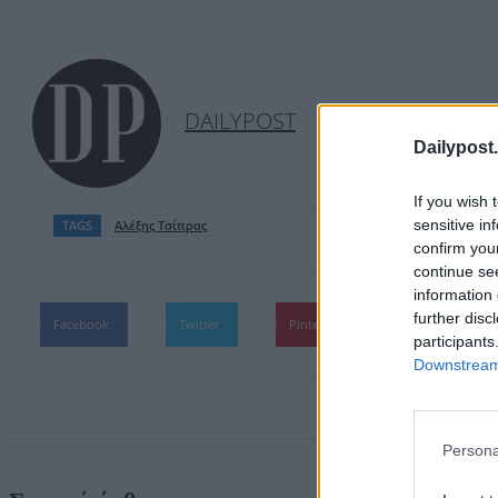
DAILYPOST
Dailypost.
If you wish 
sensitive in
TAGS
Aλέξης Τσίπρας
confirm you
continue se
information 
further disc
Facebook
Twitter
Pinterest
WhatsApp
participants
Downstream 
Persona