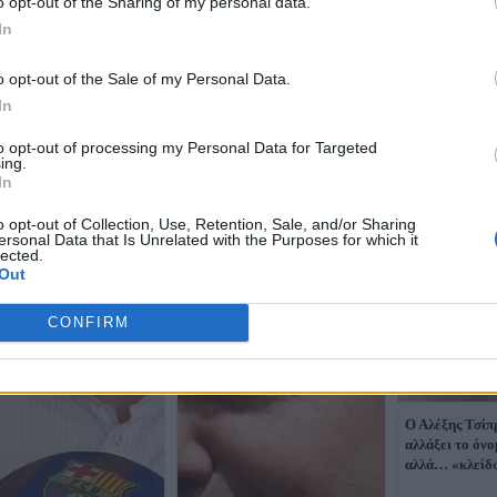
o opt-out of the Sharing of my personal data.
In
o opt-out of the Sale of my Personal Data.
In
to opt-out of processing my Personal Data for Targeted
ing.
In
o opt-out of Collection, Use, Retention, Sale, and/or Sharing
ersonal Data that Is Unrelated with the Purposes for which it
lected.
Out
CONFIRM
Ο Αλέξης Τσίπρ
αλλάξει το όν
αλλά… «κλείδω