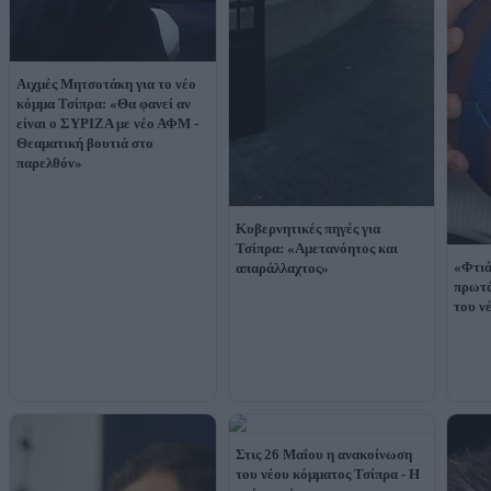
Αιχμές Μητσοτάκη για το νέο
κόμμα Τσίπρα: «Θα φανεί αν
είναι ο ΣΥΡΙΖΑ με νέο ΑΦΜ -
Θεαματική βουτιά στο
παρελθόν»
Κυβερνητικές πηγές για
Τσίπρα: «Αμετανόητος και
«Φτιά
απαράλλαχτος»
πρωτά
του ν
Στις 26 Μαΐου η ανακοίνωση
του νέου κόμματος Τσίπρα - Η