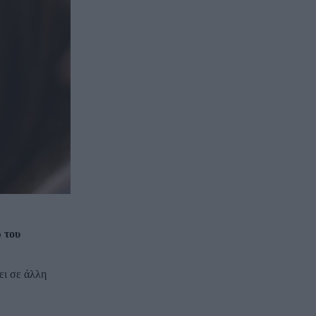
 του
ει σε άλλη