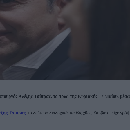
πουργός Αλέξης Τσίπρας, το πρωί της Κυριακής 17 Μαΐου, μέσω
ξης Τσίπρας
, το δεύτερο διαδοχικά, καθώς χθες, Σάββατο, είχε γράψ