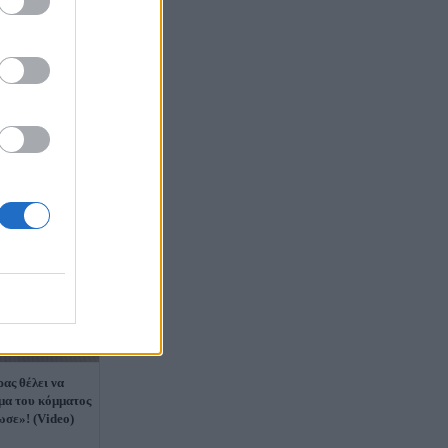
ας θέλει να
ομα του κόμματος
σε»! (Video)