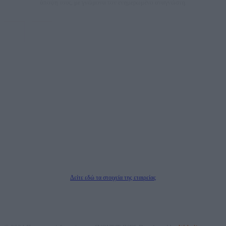
άποψη τους, με γνώμονα τον ενημερωμένο αναγνώστη.
DAILYPOST.GR – ΤΑΥΤΌΤΗΤΑ
Ιδιοκτήτρια εταιρεία: «ΝΟΗΣΙΣ ΙΚΕ»
Έδρα: Δήμος Αμαρουσίου Αττικής, Αγ. Αθανασίου αρ. 21, Τ.Κ. 15125
ΑΦΜ: 801093076, Δ.Ο.Υ.: ΚΕΦΟΔΕ ΑΤΤΙΚΗΣ, E-mail: press@dailypost.gr, Τηλ.
επικοινωνίας: 2108066997
Νόμιμος Εκπρόσωπος: Ζαχαρός Σταμάτης
Μέτοχοι: Ζαχαρός Σταμάτης, Κουβαράς Γεώργιος, ΥΠΗΡΕΣΙΕΣ ΠΡΟΗΓΜΕΝΗΣ
ΤΕΧΝΟΛΟΓΙΑΣ ΠΑΡΑΓΩΓΗΣ ΟΠΤΙΚΟΑΚΟΥΣΤΙΚΩΝ ΜΕΣΩΝ ΜΕΛΕΤΩΝ ΚΑΙ
ΠΑΡΟΧΗΣ ΥΠΗΡΕΣΙΩΝ PLD PLUS ΑΝΩΝ ΕΤΑΙΡΙΑ
Δικαιούχος του ονόματος τομέα (dailypost.gr): ΝΟΗΣΙΣ ΙΚΕ
Διευθυντής/Διαχειριστής: Ζαχαρός Σταμάτης
Διευθυντής Σύνταξης: Ρενάτο Λέκκα
Δείτε εδώ τα στοιχεία της εταιρείας