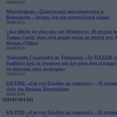
06/08/2026
Μητσοτάκης: «Στρατηγική προτεραιότητα η
βιομηχανία – Στόχος ένα νέο αναπτυξιακό άλμα»
06/08/2026
«Δεν ήθελα να γίνει σαν τον Μπάιντεν»: Η στιγμή π
Τραμπ έτρεξε πίσω από μικρό αγόρι σε σκηνή στο 
Βέγκας (Video)
06/08/2026
Απάντηση Γεωργιάδη σε Τσουκαλά: «Το ΠΑΣΟΚ ν
διαβάσει όλα τα έγγραφα και όχι μόνο όσα εξυπηρε
το πολιτικό τους αφήγημα»
06/08/2026
6/8/1992: «Για την Ελλάδα, ρε γαμώτο!» – Η ιστορ
νίκη της Βούλας Πατουλίδου
06/08/2026
ΔΗΜΟΦΙΛΗ
6/8/1992: «Για την Ελλάδα, ρε γαμώτο!» – Η ιστορ