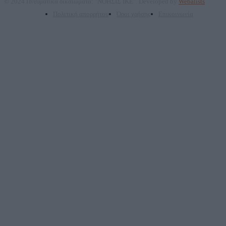
© 2024 Πνευματικά δικαιώματα: "ΝΟΗΣΙΣ ΙΚΕ". Developed by
Webalists
Πολιτική απορρήτου
Όροι χρήσης
Επικοινωνία