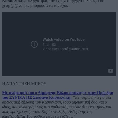
Κασσελάκης:
«Χ@στηκα, τον έχω χεσμ@@ο τελείως. Πιο
χεσμ@@νο δεν μπορούσα να τον έχω.
Η ΑΠΑΝΤΗΣΗ ΜΠΕΟΥ
Με ανάρτησή του ο Δήμαρχος Βόλου απάντησε στον Πρόεδρο
του ΣΥΡΙΖΑ ΠΣ Στέφανο Κασσελάκη:
“Ενημερώθηκα για μια
αηδιαστική δήλωση του Κασσελάκη, τόσο αηδιαστική όσο και ο
ίδιος, που αναφερόμενος στο πρόσωπό μου είπε ότι «χέστηκε» και
πως «με έχει χεσμένο». Καμία έκπληξη. Δεδομένης της
ιδιαιτερότητας του φυσικό είναι να χεστεί…”