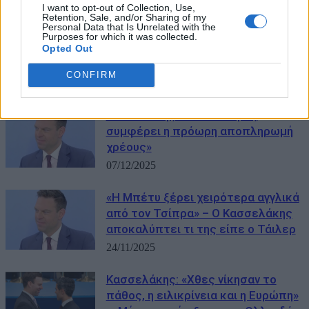
I want to opt-out of Collection, Use,
Retention, Sale, and/or Sharing of my
Personal Data that Is Unrelated with the
Purposes for which it was collected.
Opted Out
CONFIRM
ΜΠΟΡΕΙ ΝΑ ΣΑΣ ΕΝΔΙΑΦΕΡΕΙ
Κασσελάκης: «Γιατί δεν μας
συμφέρει η πρόωρη αποπληρωμή
χρέους»
07/12/2025
«Η Μπέτυ ξέρει χειρότερα αγγλικά
από τον Τσίπρα» – Ο Κασσελάκης
αποκαλύπτει τι της είπε ο Τάιλερ
24/11/2025
Κασσελάκης: «Χθες νίκησαν το
πάθος, η ειλικρίνεια και η Ευρώπη»