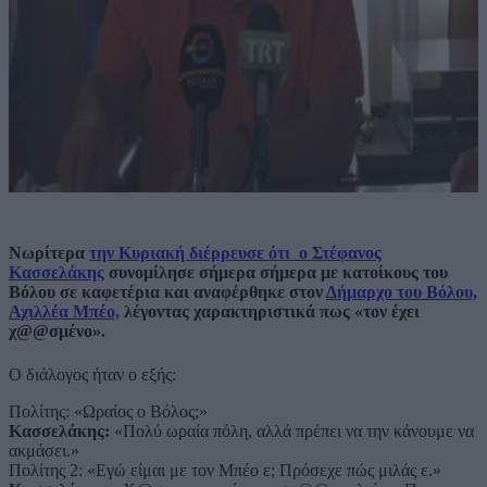
Νωρίτερα
την Κυριακή διέρρευσε ότι ο Στέφανος
Κασσελάκης
συνομίλησε σήμερα σήμερα με κατοίκους του
Βόλου σε καφετέρια και αναφέρθηκε στον
Δήμαρχο του Βόλου,
Αχιλλέα Μπέο,
λέγοντας χαρακτηριστικά πως «τον έχει
χ@@σμένο».
Ο διάλογος ήταν ο εξής:
Πολίτης: «Ωραίος ο Βόλος;»
Κασσελάκης:
«Πολύ ωραία πόλη, αλλά πρέπει να την κάνουμε να
ακμάσει.»
Πολίτης 2: «Εγώ είμαι με τον Μπέο ε; Πρόσεχε πώς μιλάς ε.»