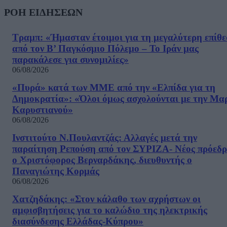
ΡΟΗ ΕΙΔΗΣΕΩΝ
Τραμπ: «Ήμασταν έτοιμοι για τη μεγαλύτερη επίθ
από τον Β’ Παγκόσμιο Πόλεμο – Το Ιράν μας
παρακάλεσε για συνομιλίες»
06/08/2026
«Πυρά» κατά των ΜΜΕ από την «Ελπίδα για τη
Δημοκρατία»: «Όλοι όμως ασχολούνται με την Μα
Καρυστιανού»
06/08/2026
Ινστιτούτο Ν.Πουλαντζάς: Αλλαγές μετά την
παραίτηση Ρεπούση από τον ΣΥΡΙΖΑ- Νέος πρόεδρ
ο Χριστόφορος Βερναρδάκης, διευθυντής ο
Παναγιώτης Κορμάς
06/08/2026
Χατζηδάκης: «Στον κάλαθο των αχρήστων οι
αμφισβητήσεις για το καλώδιο της ηλεκτρικής
διασύνδεσης Ελλάδας-Κύπρου»