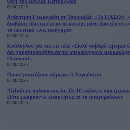
νίκη της Βούλας Πατουλίδου
06/08/2026
Απάντηση Γεωργιάδη σε Τσουκαλά: «Το ΠΑΣΟΚ ν
διαβάσει όλα τα έγγραφα και όχι μόνο όσα εξυπηρε
το πολιτικό τους αφήγημα»
06/08/2026
Κούλογλου γαι τις φωτιές: «Πολύ σοβαρό ζήτημα ό
δεν χρησιμοποιήθηκαν τα υπερσύγχρονα αεροσκάφ
Diamond»
06/08/2026
Ποιοι γιορτάζουν σήμερα, 6 Αυγούστου
06/08/2026
Airbnb σε πολυκατοικία: Οι 10 αλλαγές που έρχοντ
Πότε μπορούν οι ιδιοκτήτες να το απαγορεύσουν
06/08/2026
Μία ομάδα έμπειρων δημοσιογράφων δημιούργησαν πριν μερικά χρόνια το
dailypost.gr, με στόχο την αντικειμενική ενημέρωση και την ανάλυση πίσω από
τους τίτλους των ειδήσεων. Μαζί με μια μαχητική δημοσιογραφική ομάδα,
αποκαλύπτουν πολιτικά και παραπολιτικά θέματα, γράφουν επωνύμως την