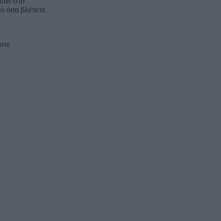
σαν στο
πό όσα βλέπετε
ποτε