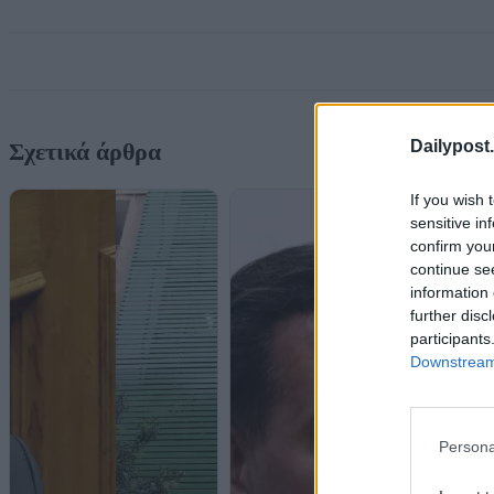
Dailypost.
Σχετικά άρθρα
If you wish 
sensitive in
confirm you
continue se
information 
further disc
participants
Downstream 
Persona