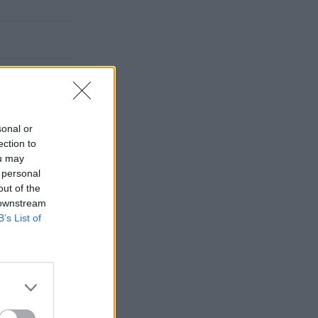
sonal or
ection to
ou may
 personal
out of the
 downstream
B’s List of