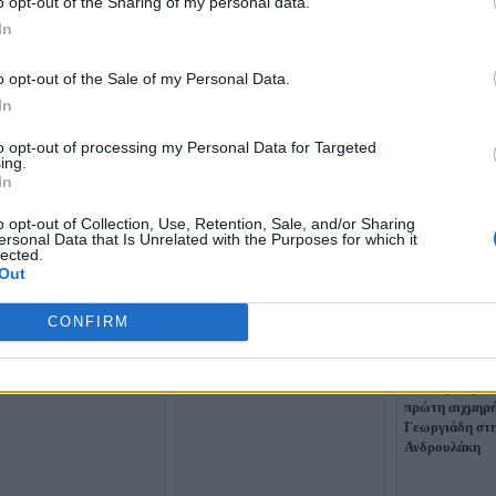
o opt-out of the Sharing of my personal data.
In
o opt-out of the Sale of my Personal Data.
In
to opt-out of processing my Personal Data for Targeted
ing.
In
ιάδης κατά Σαλμά:
o opt-out of Collection, Use, Retention, Sale, and/or Sharing
 το θράσος να με
Η ανάρτηση του Άδωνι
ersonal Data that Is Unrelated with the Purposes for which it
ήσει και με μήνυση - Ας
lected.
Γεωργιάδη για τον
ι τους λεονταρισμούς σε
Out
τραγουδιστή Στέλιο Ρόκκο -
«Απαράδεκτη η εικόνα»
CONFIRM
«Μαζί μου μπλ
πρώτη αιχμηρ
Γεωργιάδη στ
Ανδρουλάκη