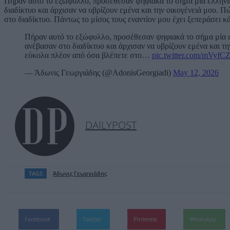
Πήραν αυτό το εξώφυλλο, προσέθεσαν ψηφιακά το σήμα μία ελληνι
διαδίκτυο και άρχισαν να υβρίζουν εμένα και την οικογένειά μου. 
στο διαδίκτυο. Πάντως το μίσος τους εναντίον μου έχει ξεπεράσει κ
Πήραν αυτό το εξώφυλλο, προσέθεσαν ψηφιακά το σήμα μία 
ανέβασαν στο διαδίκτυο και άρχισαν να υβρίζουν εμένα και τ
εύκολα πλέον από όσα βλέπετε στο…
pic.twitter.com/mVyfC
— Άδωνις Γεωργιάδης (@AdonisGeorgiadi)
May 12, 2026
DAILYPOST
TAGS
Άδωνις Γεωργιάδης
Facebook
Twitter
Pinterest
WhatsApp