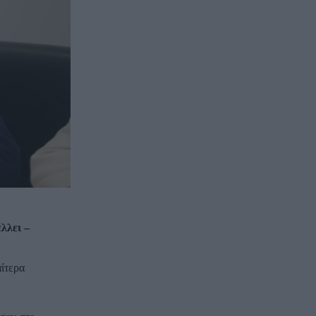
λλει –
αίτερα