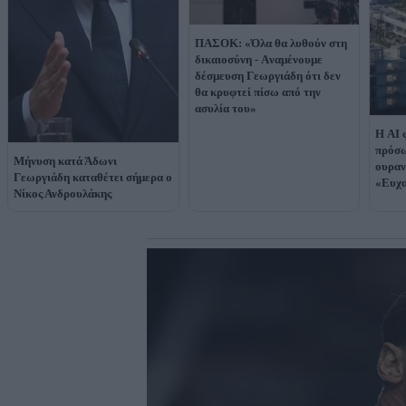
ΠΑΣΟΚ: «Όλα θα λυθούν στη
δικαιοσύνη - Aναμένουμε
δέσμευση Γεωργιάδη ότι δεν
θα κρυφτεί πίσω από την
ασυλία του»
Η AI 
πρόσω
Μήνυση κατά Άδωνι
ουραν
Γεωργιάδη καταθέτει σήμερα ο
«Ευχα
Νίκος Ανδρουλάκης