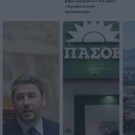
βάρος εργαζόμενων στο Δαφνί -
«Δέχτηκα λεκτικό
προπηλακισμό»