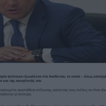
ρία ψεύτικου εξωφύλλου στο διαδίκτυο, το οποίο – όπως καταγγέ
υ και της οικογένειάς του.
γανωμένη προσπάθεια σπίλωσης, καλώντας τους πολίτες να είναι ιδι
διαδίκτυο γενικότερα.