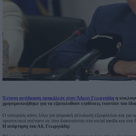
Έντονη αντίδραση προκάλεσε στον Άδωνι Γεωργιάδη
η κυκλοφο
χρησιμοποιήθηκε για να εξαπολυθούν επιθέσεις εναντίον του ίδιο
Ο υπουργός κάνει λόγο για ψηφιακή αλλοίωση εξωφύλλου και για ορ
προσεκτικοί απέναντι σε όσα διακινούνται στα social media και στο 
Η ανάρτηση του Αδ. Γεωργιάδη: