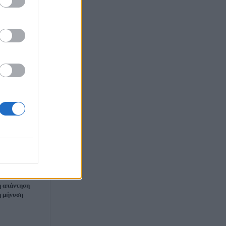
έξατε»: Η
ή απάντηση
η μήνυση