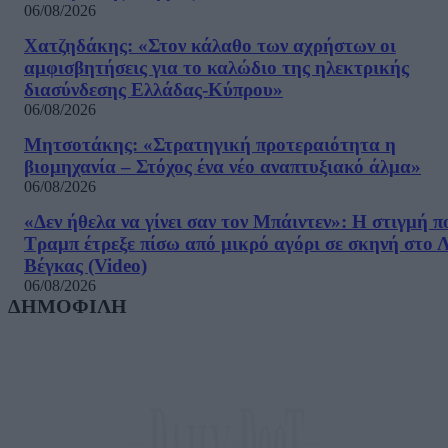
06/08/2026
Χατζηδάκης: «Στον κάλαθο των αχρήστων οι
αμφισβητήσεις για το καλώδιο της ηλεκτρικής
διασύνδεσης Ελλάδας-Κύπρου»
06/08/2026
Μητσοτάκης: «Στρατηγική προτεραιότητα η
βιομηχανία – Στόχος ένα νέο αναπτυξιακό άλμα»
06/08/2026
«Δεν ήθελα να γίνει σαν τον Μπάιντεν»: Η στιγμή π
Τραμπ έτρεξε πίσω από μικρό αγόρι σε σκηνή στο 
Βέγκας (Video)
06/08/2026
ΔΗΜΟΦΙΛΗ