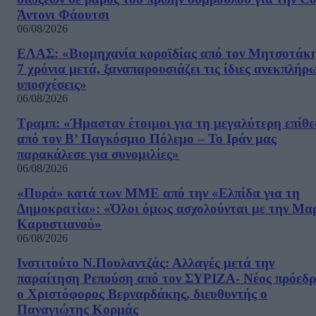
Άντονι Φάουτσι
06/08/2026
ΕΛΑΣ: «Βιομηχανία κοροϊδίας από τον Μητσοτάκ
7 χρόνια μετά, ξαναπαρουσιάζει τις ίδιες ανεκπλήρ
υποσχέσεις»
06/08/2026
Τραμπ: «Ήμασταν έτοιμοι για τη μεγαλύτερη επίθ
από τον Β’ Παγκόσμιο Πόλεμο – Το Ιράν μας
παρακάλεσε για συνομιλίες»
06/08/2026
«Πυρά» κατά των ΜΜΕ από την «Ελπίδα για τη
Δημοκρατία»: «Όλοι όμως ασχολούνται με την Μα
Καρυστιανού»
06/08/2026
Ινστιτούτο Ν.Πουλαντζάς: Αλλαγές μετά την
παραίτηση Ρεπούση από τον ΣΥΡΙΖΑ- Νέος πρόεδρ
ο Χριστόφορος Βερναρδάκης, διευθυντής ο
Παναγιώτης Κορμάς