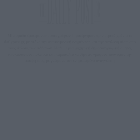
Μία ομάδα έμπειρων δημοσιογράφων δημιούργησαν πριν μερικά χρόνια το
dailypost.gr, με στόχο την αντικειμενική ενημέρωση και την ανάλυση πίσω από
τους τίτλους των ειδήσεων. Μαζί με μια μαχητική δημοσιογραφική ομάδα,
αποκαλύπτουν πολιτικά και παραπολιτικά θέματα, γράφουν επωνύμως την
άποψη τους, με γνώμονα τον ενημερωμένο αναγνώστη.
DAILYPOST.GR – ΤΑΥΤΌΤΗΤΑ
Ιδιοκτήτρια εταιρεία: «ΝΟΗΣΙΣ ΙΚΕ»
Έδρα: Δήμος Αμαρουσίου Αττικής, Αγ. Αθανασίου αρ. 21, Τ.Κ. 15125
ΑΦΜ: 801093076, Δ.Ο.Υ.: ΚΕΦΟΔΕ ΑΤΤΙΚΗΣ, E-mail: press@dailypost.gr, Τηλ.
επικοινωνίας: 2108066997
Νόμιμος Εκπρόσωπος: Ζαχαρός Σταμάτης