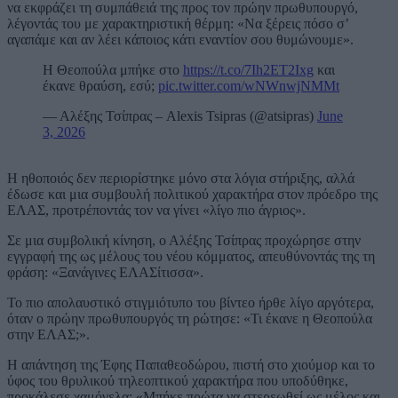
να εκφράζει τη συμπάθειά της προς τον πρώην πρωθυπουργό,
λέγοντάς του με χαρακτηριστική θέρμη: «Να ξέρεις πόσο σ’
αγαπάμε και αν λέει κάποιος κάτι εναντίον σου θυμώνουμε».
Η Θεοπούλα μπήκε στο
https://t.co/7Ih2ET2Ixg
και
έκανε θραύση, εσύ;
pic.twitter.com/wNWnwjNMMt
— Αλέξης Τσίπρας – Alexis Tsipras (@atsipras)
June
3, 2026
Η ηθοποιός δεν περιορίστηκε μόνο στα λόγια στήριξης, αλλά
έδωσε και μια συμβουλή πολιτικού χαρακτήρα στον πρόεδρο της
ΕΛΑΣ, προτρέποντάς τον να γίνει «λίγο πιο άγριος».
Σε μια συμβολική κίνηση, ο Αλέξης Τσίπρας προχώρησε στην
εγγραφή της ως μέλους του νέου κόμματος, απευθύνοντάς της τη
φράση: «Ξανάγινες ΕΛΑΣίτισσα».
Το πιο απολαυστικό στιγμιότυπο του βίντεο ήρθε λίγο αργότερα,
όταν ο πρώην πρωθυπουργός τη ρώτησε: «Τι έκανε η Θεοπούλα
στην ΕΛΑΣ;».
Η απάντηση της Έφης Παπαθεοδώρου, πιστή στο χιούμορ και το
ύφος του θρυλικού τηλεοπτικού χαρακτήρα που υποδύθηκε,
προκάλεσε χαμόγελα: «Μπήκε πρώτα να στερεωθεί ως μέλος και