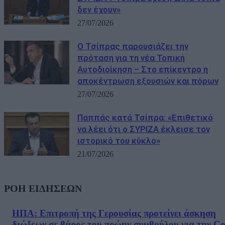
δεν έχουν»
27/07/2026
Ο Τσίπρας παρουσιάζει την
πρόταση για τη νέα Τοπική
Αυτοδιοίκηση – Στο επίκεντρο η
αποκέντρωση εξουσιών και πόρων
27/07/2026
Παππάς κατά Τσίπρα: «Επιθετικό
να λέει ότι ο ΣΥΡΙΖΑ έκλεισε τον
ιστορικό του κύκλο»
21/07/2026
ΡΟΗ ΕΙΔΗΣΕΩΝ
ΗΠΑ: Επιτροπή της Γερουσίας προτείνει άσκηση
διώξεων σε βάρος του πρώην συμβούλου για την Co