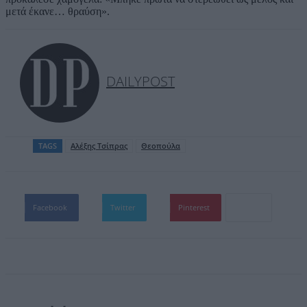
μετά έκανε… θραύση».
DAILYPOST
TAGS
Αλέξης Τσίπρας
Θεοπούλα
Facebook
Twitter
Pinterest