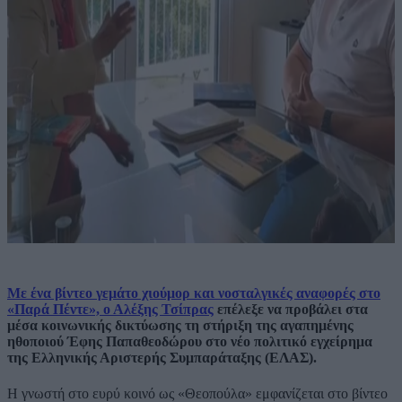
Με ένα βίντεο γεμάτο χιούμορ και νοσταλγικές αναφορές στο
«Παρά Πέντε», ο Αλέξης Τσίπρας
επέλεξε να προβάλει στα
μέσα κοινωνικής δικτύωσης τη στήριξη της αγαπημένης
ηθοποιού Έφης Παπαθεοδώρου στο νέο πολιτικό εγχείρημα
της Ελληνικής Αριστερής Συμπαράταξης (ΕΛΑΣ).
Η γνωστή στο ευρύ κοινό ως «Θεοπούλα» εμφανίζεται στο βίντεο