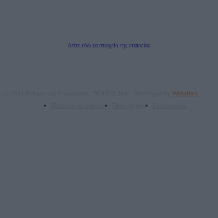
Μέτοχοι: Ζαχαρός Σταμάτης, Κουβαράς Γεώργιος, ΥΠΗΡΕΣΙΕΣ ΠΡΟΗΓΜΕΝΗΣ
ΤΕΧΝΟΛΟΓΙΑΣ ΠΑΡΑΓΩΓΗΣ ΟΠΤΙΚΟΑΚΟΥΣΤΙΚΩΝ ΜΕΣΩΝ ΜΕΛΕΤΩΝ ΚΑΙ
ΠΑΡΟΧΗΣ ΥΠΗΡΕΣΙΩΝ PLD PLUS ΑΝΩΝ ΕΤΑΙΡΙΑ
Δικαιούχος του ονόματος τομέα (dailypost.gr): ΝΟΗΣΙΣ ΙΚΕ
Διευθυντής/Διαχειριστής: Ζαχαρός Σταμάτης
Διευθυντής Σύνταξης: Ρενάτο Λέκκα
Δείτε εδώ τα στοιχεία της εταιρείας
© 2024 Πνευματικά δικαιώματα: "ΝΟΗΣΙΣ ΙΚΕ". Developed by
Webalists
Πολιτική απορρήτου
Όροι χρήσης
Επικοινωνία