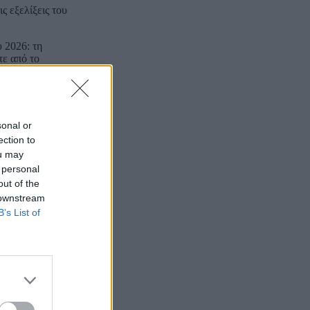
ς εξελίξεις του
 2026: τη
τε από το
ταση και θα
sonal or
ection to
ou may
 personal
out of the
 downstream
B’s List of