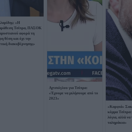
λαρίδης: «Η
αράθεση Τσίπρα, ΠΑΣΟΚ
αρυστιανού αφορά τη
ρη θέση και όχι την
τική διακυβέρνησης»
Αχτσιόγλου για Τσίπρα:
«Έχουμε να μιλήσουμε από το
2023»
«Καρφιά» Σακε
κόμμα Τσίπρα:
λόγια, αλλά να
ταληράκια»