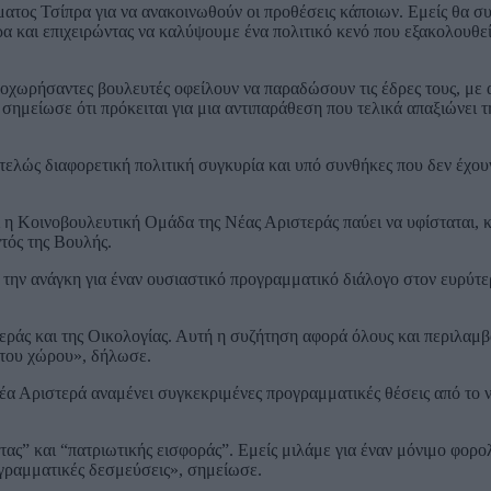
ματος Τσίπρα για να ανακοινωθούν οι προθέσεις κάποιων. Εμείς θα σ
α και επιχειρώντας να καλύψουμε ένα πολιτικό κενό που εξακολουθεί
ποχωρήσαντες βουλευτές οφείλουν να παραδώσουν τις έδρες τους, με 
ημείωσε ότι πρόκειται για μια αντιπαράθεση που τελικά απαξιώνει τ
τελώς διαφορετική πολιτική συγκυρία και υπό συνθήκες που δεν έχου
ι η Κοινοβουλευτική Ομάδα της Νέας Αριστεράς παύει να υφίσταται, 
ντός της Βουλής.
την ανάγκη για έναν ουσιαστικό προγραμματικό διάλογο στον ευρύτε
ράς και της Οικολογίας. Αυτή η συζήτηση αφορά όλους και περιλαμβά
 του χώρου», δήλωσε.
έα Αριστερά αναμένει συγκεκριμένες προγραμματικές θέσεις από το ν
τας” και “πατριωτικής εισφοράς”. Εμείς μιλάμε για έναν μόνιμο φορο
γραμματικές δεσμεύσεις», σημείωσε.