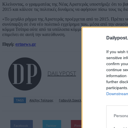
Κλείνοντας, ο γραμματέας της Νέας Αριστεράς υποστήριξε ότι το βα
2015 και κάλεσε τις πολιτικές δυνάμεις να αφήσουν πίσω τους τις δι
«Το μεγάλο ρήγμα της Αριστεράς προέρχεται από το 2015. Πρέπει ν
συνύπαρξη σε ένα νέο πολιτικό εγχείρημα που, μέσα από την ανασύ
κόμμα Τσίπρα ούτε από τα υπόλοιπα κόμματα», ανέφερε, επισημαίνον
επιμείνει σε αυτή την κατεύθυνση.
Dailypost.
Πηγή:
ertnews.gr
If you wish 
sensitive in
confirm you
continue se
DAILYPOST
information 
further disc
participants
Downstream 
TAGS
Αλέξης Τσίπρας
Γαβριήλ Σακελλαρίδης
Persona
Facebook
Twitter
Pinterest
WhatsApp