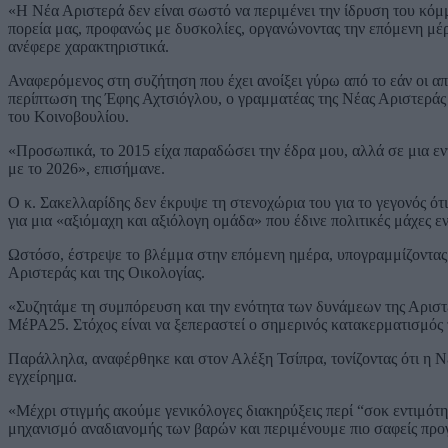
«Η Νέα Αριστερά δεν είναι σωστό να περιμένει την ίδρυση του κόμ
πορεία μας, προφανώς με δυσκολίες, οργανώνοντας την επόμενη μέρ
ανέφερε χαρακτηριστικά.
Αναφερόμενος στη συζήτηση που έχει ανοίξει γύρω από το εάν οι α
περίπτωση της Έφης Αχτσιόγλου, ο γραμματέας της Νέας Αριστεράς σ
του Κοινοβουλίου.
«Προσωπικά, το 2015 είχα παραδώσει την έδρα μου, αλλά σε μια εν
με το 2026», επισήμανε.
Ο κ. Σακελλαρίδης δεν έκρυψε τη στενοχώρια του για το γεγονός ότ
για μια «αξιόμαχη και αξιόλογη ομάδα» που έδινε πολιτικές μάχες ε
Ωστόσο, έστρεψε το βλέμμα στην επόμενη ημέρα, υπογραμμίζοντας 
Αριστεράς και της Οικολογίας.
«Συζητάμε τη συμπόρευση και την ενότητα των δυνάμεων της Αριστε
ΜέΡΑ25. Στόχος είναι να ξεπεραστεί ο σημερινός κατακερματισμός
Παράλληλα, αναφέρθηκε και στον Αλέξη Τσίπρα, τονίζοντας ότι η Ν
εγχείρημα.
«Μέχρι στιγμής ακούμε γενικόλογες διακηρύξεις περί “σοκ εντιμότη
μηχανισμό αναδιανομής των βαρών και περιμένουμε πιο σαφείς προ