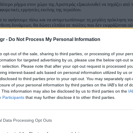
θύτερο ρήγμα στον χώρο της Αριστεράς εξακολουθεί να πηγάζει από τι
αφορετικές ερμηνείες εκείνης της περιόδου.
α το αφήσουμε πίσω και να αντιμετωπίσουμε τη μεγάλη πρόκληση του
νθεση δυνάμεων, θα δώσει ελπίδα σε πολίτες που δεν εκφράζονται ού
τας ότι η Νέα Αριστερά έχει ήδη καταθέσει τη δική της πολιτική πρό
gr -
Do Not Process My Personal Information
to opt-out of the sale, sharing to third parties, or processing of your per
formation for targeted advertising by us, please use the below opt-out s
r selection. Please note that after your opt-out request is processed y
eing interest-based ads based on personal information utilized by us or
disclosed to third parties prior to your opt-out. You may separately opt-
losure of your personal information by third parties on the IAB’s list of
. This information may also be disclosed by us to third parties on the
IA
Participants
that may further disclose it to other third parties.
l Data Processing Opt Outs