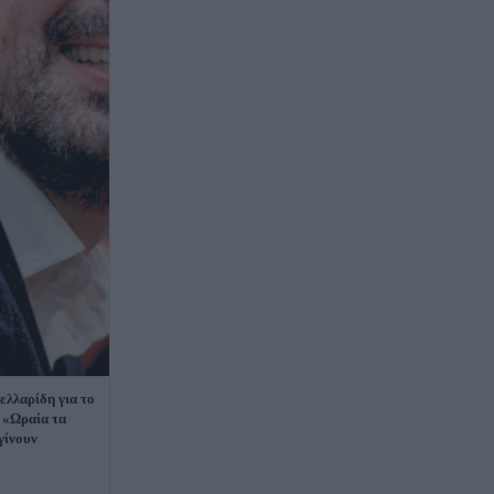
λλαρίδη για το
 «Ωραία τα
 γίνουν