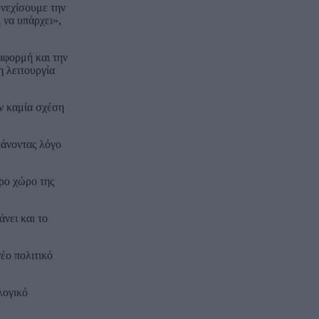
υνεχίσουμε την
 να υπάρχει»,
αφορμή και την
η λειτουργία
ν καμία σχέση
κάνοντας λόγο
ρο χώρο της
νει και το
έο πολιτικό
λογικό