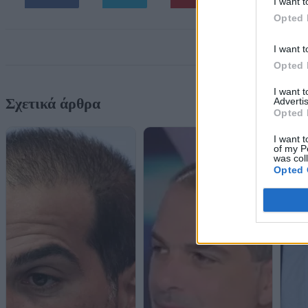
I want t
Opted 
I want t
Opted 
I want 
Σχετικά άρθρα
Advertis
Opted 
I want t
of my P
was col
Opted 