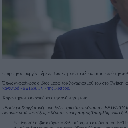
Ο πρώην υπουργός Τέρενς Κουίκ, μετά το πέρασμα του από την πολ
Όπως ανακοίνωσε ο ίδιος μέσω του λογαριασμού του στο Twitter, 
καναλιού «ΕΞΤΡΑ TV» της Κύπρου.
Χαρακτηριστικά αναφέρει στην ανάρτηση του:
«Ξεκίνησα!Σαββατοκύριακο &Δευτέρα,στο στούντιο του ΕΞΤΡΑ TV Κύπ
εκπομπη με συνεντεύξεις ή θέματα επικαιρότητας.Τρίτη-Παρασκευή Αθή
Ξεκίνησα!Σαββατοκύριακο &Δευτέρα,στο στούντιο του ΕΞΤΡΑ
Δευτέρα &η εκπομπη με συνεντεύξεις ή θέματα επικαιρότητας