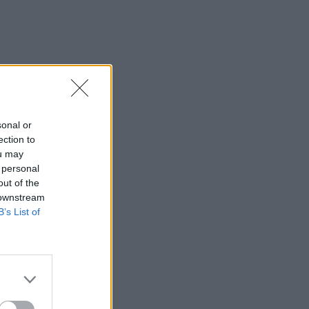
sonal or
ection to
ou may
 personal
out of the
 downstream
B’s List of