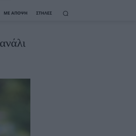
ΜΕ ΆΠΟΨΗ
ΣΤΉΛΕΣ
κανάλι