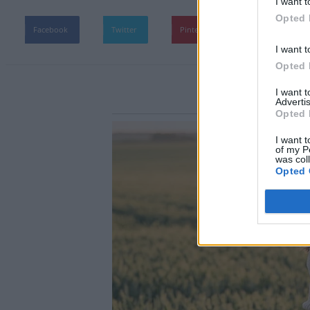
I want t
Opted 
Facebook
Twitter
Pinterest
WhatsApp
I want t
Opted 
I want 
Advertis
Opted 
I want t
of my P
was col
Opted 