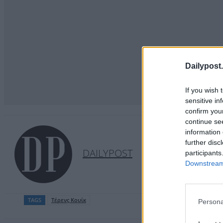
Dailypost.
If you wish 
sensitive in
confirm you
continue se
information 
further disc
DAILYPOST
participants
Downstream 
TAGS
Τέρενς Κουίκ
Persona