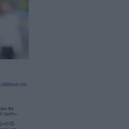
ίο ειδήσεων του
τέρα &η
ε τιμάτε».
 ζωή!!😊
ριστώ για