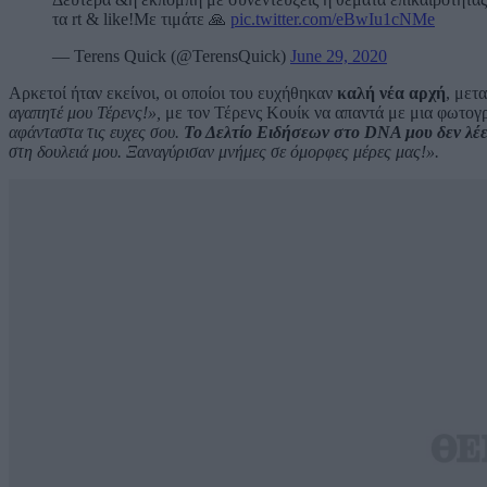
τα rt & like!Με τιμάτε 🙏
pic.twitter.com/eBwIu1cNMe
— Terens Quick (@TerensQuick)
June 29, 2020
Αρκετοί ήταν εκείνοι, οι οποίοι του ευχήθηκαν
καλή νέα αρχή
, μετ
αγαπητέ μου Τέρενς!»,
με τον Τέρενς Κουίκ να απαντά με μια φωτογρ
αφάνταστα τις ευχες σου.
Το Δελτίο Ειδήσεων στο DNA μου δεν λέε
στη δουλειά μου. Ξαναγύρισαν μνήμες σε όμορφες μέρες μας!».