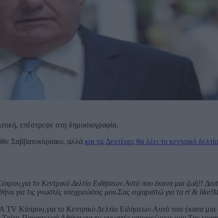
ιτική, επέστρεψε στη δημοσιογραφία.
κάθε Σαββατοκύριακο, αλλά
και τις Δευτέρες θα λέει το κεντρικό δελτ
ρου,για το Κεντρικό Δελτίο Ειδήσεων.Αυτό που έκανα μια ζωή!! Δευ
να για τις γνωστές υποχρεώσεις μου.Σας ευχαριστώ για τα rt & like!Μ
 TV Κύπρου,για το Κεντρικό Δελτίο Ειδήσεων.Αυτό που έκανα μια
.Τρίτη-Παρασκευή Αθήνα για τις γνωστές υποχρεώσεις μου.Σας ευχα