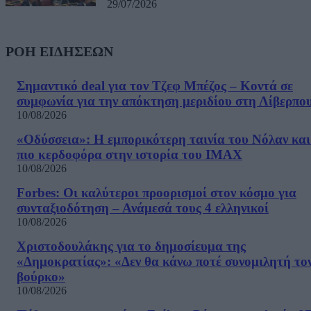
29/07/2026
ΡΟΗ ΕΙΔΗΣΕΩΝ
Σημαντικό deal για τον Τζεφ Μπέζος – Κοντά σε
συμφωνία για την απόκτηση μεριδίου στη Λίβερπο
10/08/2026
«Οδύσσεια»: Η εμπορικότερη ταινία του Νόλαν και
πιο κερδοφόρα στην ιστορία του IMAX
10/08/2026
Forbes: Οι καλύτεροι προορισμοί στον κόσμο για
συνταξιοδότηση – Ανάμεσά τους 4 ελληνικοί
10/08/2026
Χριστοδουλάκης για το δημοσίευμα της
«Δημοκρατίας»: «Δεν θα κάνω ποτέ συνομιλητή το
βούρκο»
10/08/2026