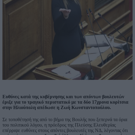
Ευθύνες κατά της κυβέρνησης και των απόντων βουλευτών
έριξε για το τραγικό περιστατικό με τα δύο 17χρονα κορίτσια
στην Ηλιούπολη απέδωσε η Ζωή Κωνσταντοπούλου.
Σε τοποθέτησή της από το βήμα της Βουλής που ξεπερνά τα όρια
του πολιτικού λόγου, η πρόεδρος της Πλεύσης Ελευθερίας
επέρριψε ευθύνες στους απόντες βουλευτές της ΝΔ, λέγοντας ότι