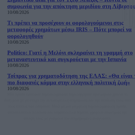
συμφωνία για την απόκτηση μεριδίου στη Λίβερπο
10/08/2026
Τι πρέπει να προσέχουν οι φορολογούμενοι στις
μεταφορές χρημάτων μέσω IRIS – Πότε μπορεί να
φορολογηθούν
10/08/2026
Politico: Γιατί η Μελόνι σκληραίνει τη γραμμή στο
μεταναστευτικό και συγκρούεται με την Ισπανία
10/08/2026
Τσίπρας για χρηματοδότηση της ΕΛΑΣ: «Θα είναι 
πιο διαφανές κόμμα στην ελληνική πολιτική ζωή»
10/08/2026
Μία ομάδα έμπειρων δημοσιογράφων δημιούργησαν πριν μερικά χρόνια το
dailypost.gr, με στόχο την αντικειμενική ενημέρωση και την ανάλυση πίσω από
τους τίτλους των ειδήσεων. Μαζί με μια μαχητική δημοσιογραφική ομάδα,
αποκαλύπτουν πολιτικά και παραπολιτικά θέματα, γράφουν επωνύμως την
άποψη τους, με γνώμονα τον ενημερωμένο αναγνώστη.