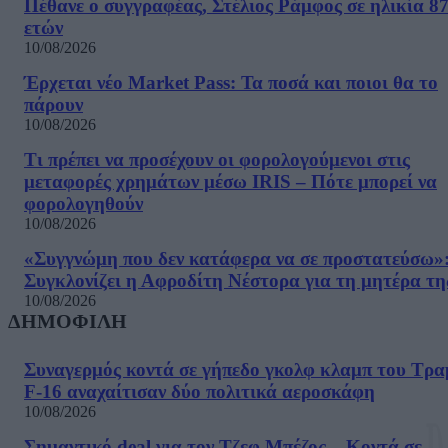
Πέθανε ο συγγραφέας, Στέλιος Ράμφος σε ηλικία 8
ετών
10/08/2026
Έρχεται νέο Market Pass: Τα ποσά και ποιοι θα το
πάρουν
10/08/2026
Τι πρέπει να προσέχουν οι φορολογούμενοι στις
μεταφορές χρημάτων μέσω IRIS – Πότε μπορεί να
φορολογηθούν
10/08/2026
«Συγγνώμη που δεν κατάφερα να σε προστατεύσω»
Συγκλονίζει η Αφροδίτη Νέστορα για τη μητέρα τη
10/08/2026
ΔΗΜΟΦΙΛΗ
Συναγερμός κοντά σε γήπεδο γκολφ κλαμπ του Τρα
F-16 αναχαίτισαν δύο πολιτικά αεροσκάφη
10/08/2026
Σημαντικό deal για τον Τζεφ Μπέζος – Κοντά σε