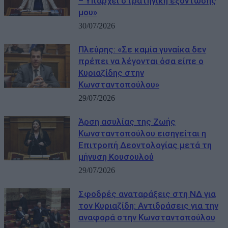
– Υπάρχει στρατηγική εξόντωσής
μου»
30/07/2026
Πλεύρης: «Σε καμία γυναίκα δεν
πρέπει να λέγονται όσα είπε o
Κυριαζίδης στην
Κωνσταντοπούλου»
29/07/2026
Άρση ασυλίας της Ζωής
Κωνσταντοπούλου εισηγείται η
Επιτροπή Δεοντολογίας μετά τη
μήνυση Κουσουλού
29/07/2026
Σφοδρές αναταράξεις στη ΝΔ για
τον Κυριαζίδη: Αντιδράσεις για την
αναφορά στην Κωνσταντοπούλου