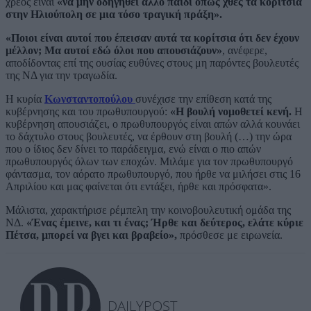
χρέος είναι
«να μην οδηγηθεί άλλο παιδί όπως χθες τα κορίτσια
στην Ηλιούπολη σε μια τόσο τραγική πράξη».
«Ποιοι είναι αυτοί που έπεισαν αυτά τα κορίτσια ότι δεν έχουν
μέλλον; Μα αυτοί εδώ όλοι που απουσιάζουν»
, ανέφερε,
αποδίδοντας επί της ουσίας ευθύνες στους μη παρόντες βουλευτές
της ΝΔ για την τραγωδία.
Η κυρία
Κωνσταντοπούλου
συνέχισε την επίθεση κατά της
κυβέρνησης και του πρωθυπουργού:
«Η βουλή νομοθετεί κενή.
Η
κυβέρνηση απουσιάζει, ο πρωθυπουργός είναι απών αλλά κουνάει
το δάχτυλο στους βουλευτές, να έρθουν στη βουλή (…) την ώρα
που ο ίδιος δεν δίνει το παράδειγμα, ενώ είναι ο πιο απών
πρωθυπουργός όλων των εποχών. Μιλάμε για τον πρωθυπουργό
φάντασμα, τον αόρατο πρωθυπουργό, που ήρθε να μιλήσει στις 16
Απριλίου και μας φαίνεται ότι εντάξει, ήρθε και πρόσφατα».
Μάλιστα, χαρακτήρισε ρέμπελη την κοινοβουλευτική ομάδα της
ΝΔ.
«Ένας έμεινε, και τι ένας; Ήρθε και δεύτερος, ελάτε κύριε
Πέτσα, μπορεί να βγει και βραβείο»,
πρόσθεσε με ειρωνεία.
DAILYPOST