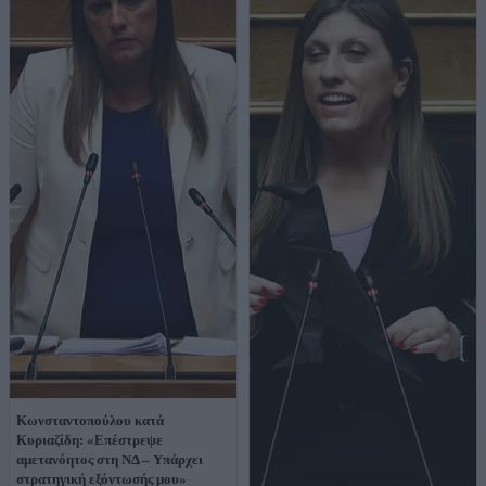
Κωνσταντοπούλου κατά
Κυριαζίδη: «Επέστρεψε
αμετανόητος στη ΝΔ – Υπάρχει
στρατηγική εξόντωσής μου»