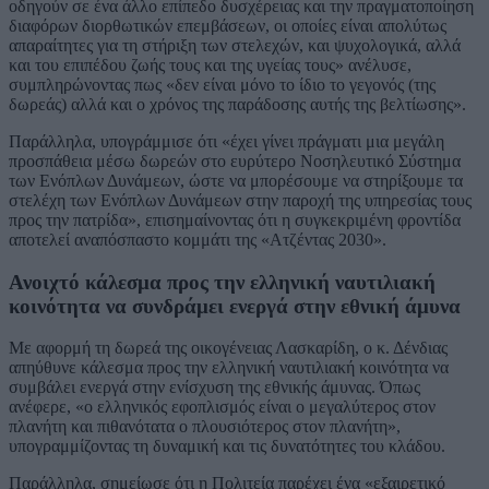
οδηγούν σε ένα άλλο επίπεδο δυσχέρειας και την πραγματοποίηση
διαφόρων διορθωτικών επεμβάσεων, οι οποίες είναι απολύτως
απαραίτητες για τη στήριξη των στελεχών, και ψυχολογικά, αλλά
και του επιπέδου ζωής τους και της υγείας τους» ανέλυσε,
συμπληρώνοντας πως «δεν είναι μόνο το ίδιο το γεγονός (της
δωρεάς) αλλά και ο χρόνος της παράδοσης αυτής της βελτίωσης».
Παράλληλα, υπογράμμισε ότι «έχει γίνει πράγματι μια μεγάλη
προσπάθεια μέσω δωρεών στο ευρύτερο Νοσηλευτικό Σύστημα
των Ενόπλων Δυνάμεων, ώστε να μπορέσουμε να στηρίξουμε τα
στελέχη των Ενόπλων Δυνάμεων στην παροχή της υπηρεσίας τους
προς την πατρίδα», επισημαίνοντας ότι η συγκεκριμένη φροντίδα
αποτελεί αναπόσπαστο κομμάτι της «Ατζέντας 2030».
Ανοιχτό κάλεσμα προς την ελληνική ναυτιλιακή
κοινότητα να συνδράμει ενεργά στην εθνική άμυνα
Με αφορμή τη δωρεά της οικογένειας Λασκαρίδη, ο κ. Δένδιας
απηύθυνε κάλεσμα προς την ελληνική ναυτιλιακή κοινότητα να
συμβάλει ενεργά στην ενίσχυση της εθνικής άμυνας. Όπως
ανέφερε, «ο ελληνικός εφοπλισμός είναι ο μεγαλύτερος στον
πλανήτη και πιθανότατα ο πλουσιότερος στον πλανήτη»,
υπογραμμίζοντας τη δυναμική και τις δυνατότητες του κλάδου.
Παράλληλα, σημείωσε ότι η Πολιτεία παρέχει ένα «εξαιρετικό