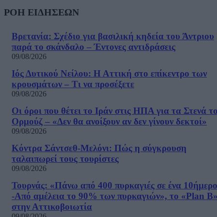
ΡΟΗ ΕΙΔΗΣΕΩΝ
Βρετανία: Σχέδιο για βασιλική κηδεία του Άντριου
παρά το σκάνδαλο – Έντονες αντιδράσεις
09/08/2026
Ιός Δυτικού Νείλου: Η Αττική στο επίκεντρο των
κρουσμάτων – Τι να προσέξετε
09/08/2026
Οι όροι που θέτει το Ιράν στις ΗΠΑ για τα Στενά τ
Ορμούζ – «Δεν θα ανοίξουν αν δεν γίνουν δεκτοί»
09/08/2026
Κόντρα Σάντσεθ-Μελόνι: Πώς η σύγκρουση
ταλαιπωρεί τους τουρίστες
09/08/2026
Τουρνάς: «Πάνω από 400 πυρκαγιές σε ένα 10ήμερ
-Από αμέλεια το 90% των πυρκαγιών», το «Plan B
στην Αττικοβοιωτία
09/08/2026