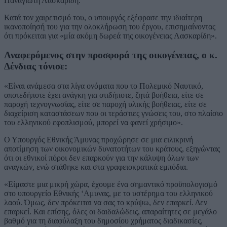
Παναγιώτη Λασκαρίδη.
Κατά τον χαιρετισμό του, ο υπουργός εξέφρασε την ιδιαίτερη
ικανοποίησή του για την ολοκλήρωση του έργου, επισημαίνοντας
ότι πρόκειται για «μία ακόμη δωρεά της οικογένειας Λασκαρίδη».
Αναφερόμενος στην προσφορά της οικογένειας, ο κ.
Δένδιας τόνισε:
«Είναι ανάμεσα στα λίγα ονόματα που το Πολεμικό Ναυτικό,
οποτεδήποτε έχει ανάγκη για οτιδήποτε, ζητά βοήθεια, είτε σε
παροχή τεχνoγνωσίας, είτε σε παροχή υλικής βοήθειας, είτε σε
διαχείριση καταστάσεων που οι τεράστιες γνώσεις του, στο πλαίσιο
του ελληνικού εφοπλισμού, μπορεί να φανεί χρήσιμο».
Ο Υπουργός Εθνικής Άμυνας προχώρησε σε μια ειλικρινή
αποτίμηση των οικονομικών δυνατοτήτων του κράτους, εξηγώντας
ότι οι εθνικοί πόροι δεν επαρκούν για την κάλυψη όλων των
αναγκών, ενώ στάθηκε και στα γραφειοκρατικά εμπόδια.
«Είμαστε μια μικρή χώρα, έχουμε ένα σημαντικό προϋπολογισμό
στο υπουργείο Εθνικής ‘Αμυνας, με το υστέρημα του ελληνικού
λαού. Όμως, δεν πρόκειται να σας το κρύψω, δεν επαρκεί. Δεν
επαρκεί. Και επίσης, όλες οι δαιδαλώδεις, απαραίτητες σε μεγάλο
βαθμό για τη διαφύλαξη του δημοσίου χρήματος διαδικασίες,