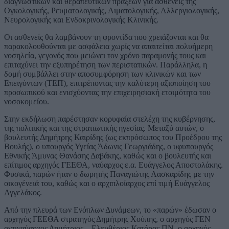
διαγνωστικών και θεραπευτικών πράξεων για ασθενείς της
Ογκολογικής, Ρευματολογικής, Αιματολογικής, Αλλεργιολογικής,
Νευρολογικής και Ενδοκρινολογικής Κλινικής.
Οι ασθενείς θα λαμβάνουν τη φροντίδα που χρειάζονται και θα
παρακολουθούνται με ασφάλεια χωρίς να απαιτείται πολυήμερη
νοσηλεία, γεγονός που μειώνει τον χρόνο παραμονής τους και
επιταχύνει την εξυπηρέτηση των περιστατικών. Παράλληλα, η
δομή συμβάλλει στην αποσυμφόρηση των κλινικών και των
Επειγόντων (ΤΕΠ), επιτρέποντας την καλύτερη αξιοποίηση του
προσωπικού και ενισχύοντας την επιχειρησιακή ετοιμότητα του
νοσοκομείου.
Στην εκδήλωση παρέστησαν κορυφαία στελέχη της κυβέρνησης,
της πολιτικής και της στρατιωτικής ηγεσίας. Μεταξύ αυτών, ο
βουλευτής Δημήτρης Καιρίδης (ως εκπρόσωπος του Προέδρου της
Βουλής), ο υπουργός Υγείας Άδωνις Γεωργιάδης, ο υφυπουργός
Εθνικής Άμυνας Θανάσης Δαβάκης, καθώς και ο βουλευτής και
επίτιμος αρχηγός ΓΕΕΘΑ, ναύαρχος ε.α. Ευάγγελος Αποστολάκης.
Φυσικά, παρών ήταν ο δωρητής Παναγιώτης Λασκαρίδης με την
οικογένειά του, καθώς και ο αρχιπλοίαρχος επί τιμή Ευάγγελος
Αγγελάκος.
Από την πλευρά των Ενόπλων Δυνάμεων, το «παρών» έδωσαν ο
αρχηγός ΓΕΕΘΑ στρατηγός Δημήτρης Χούπης, ο αρχηγός ΓΕΝ
αντιναύαρχος Δημήτριος – Ελευθέριος Κατάρας ΠΝ, ο αρχηγός