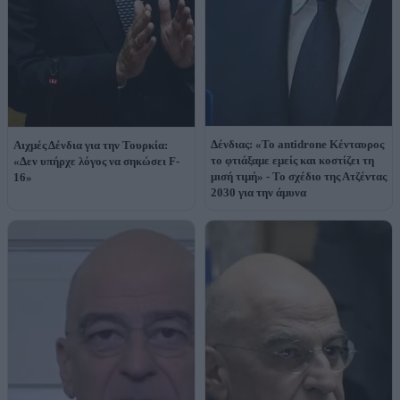
Δένδιας: «Το antidrone Κένταυρος
Αιχμές Δένδια για την Τουρκία:
το φτιάξαμε εμείς και κοστίζει τη
«Δεν υπήρχε λόγος να σηκώσει F-
μισή τιμή» - Το σχέδιο της Ατζέντας
16»
2030 για την άμυνα