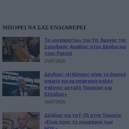
ΜΠΟΡΕΙ ΝΑ ΣΑΣ ΕΝΔΙΑΦΕΡΕΙ
Το «ευχαριστώ» του Υπ. Άμυνας της
Σαουδικής Αραβίας στον Δένδια για
τους Patriot
25/07/2026
Δένδιας: «Η Κύπρος είναι το βασικό
σημείο για να υπάρχουν καλές
σχέσεις μεταξύ Τουρκίας και
Ελλάδας»
16/07/2026
Δένδιας για τα F-35 στην Τουρκία:
«Είναι προς το συμφέρον των
ΗΠΑ;»