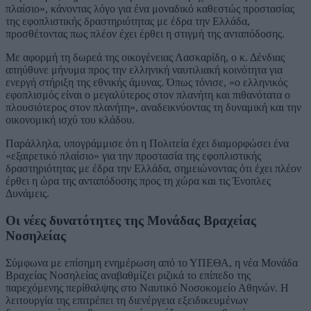
πλαίσιο», κάνοντας λόγο για ένα μοναδικό καθεστώς προστασίας
της εφοπλιστικής δραστηριότητας με έδρα την Ελλάδα,
προσθέτοντας πως πλέον έχει έρθει η στιγμή της ανταπόδοσης.
Με αφορμή τη δωρεά της οικογένειας Λασκαρίδη, ο κ. Δένδιας
απηύθυνε μήνυμα προς την ελληνική ναυτιλιακή κοινότητα για
ενεργή στήριξη της εθνικής άμυνας. Όπως τόνισε, «ο ελληνικός
εφοπλισμός είναι ο μεγαλύτερος στον πλανήτη και πιθανότατα ο
πλουσιότερος στον πλανήτη», αναδεικνύοντας τη δυναμική και την
οικονομική ισχύ του κλάδου.
Παράλληλα, υπογράμμισε ότι η Πολιτεία έχει διαμορφώσει ένα
«εξαιρετικό πλαίσιο» για την προστασία της εφοπλιστικής
δραστηριότητας με έδρα την Ελλάδα, σημειώνοντας ότι έχει πλέον
έρθει η ώρα της ανταπόδοσης προς τη χώρα και τις Ένοπλες
Δυνάμεις.
Οι νέες δυνατότητες της Μονάδας Βραχείας
Νοσηλείας
Σύμφωνα με επίσημη ενημέρωση από το ΥΠΕΘΑ, η νέα Μονάδα
Βραχείας Νοσηλείας αναβαθμίζει ριζικά το επίπεδο της
παρεχόμενης περίθαλψης στο Ναυτικό Νοσοκομείο Αθηνών. Η
λειτουργία της επιτρέπει τη διενέργεια εξειδικευμένων