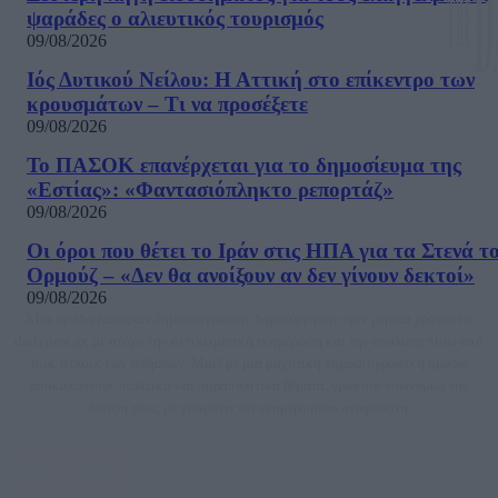
ψαράδες ο αλιευτικός τουρισμός
09/08/2026
Ιός Δυτικού Νείλου: Η Αττική στο επίκεντρο των
κρουσμάτων – Τι να προσέξετε
09/08/2026
Το ΠΑΣΟΚ επανέρχεται για το δημοσίευμα της
«Εστίας»: «Φαντασιόπληκτο ρεπορτάζ»
09/08/2026
Οι όροι που θέτει το Ιράν στις ΗΠΑ για τα Στενά τ
Ορμούζ – «Δεν θα ανοίξουν αν δεν γίνουν δεκτοί»
09/08/2026
Μία ομάδα έμπειρων δημοσιογράφων δημιούργησαν πριν μερικά χρόνια το
dailypost.gr, με στόχο την αντικειμενική ενημέρωση και την ανάλυση πίσω από
τους τίτλους των ειδήσεων. Μαζί με μια μαχητική δημοσιογραφική ομάδα,
αποκαλύπτουν πολιτικά και παραπολιτικά θέματα, γράφουν επωνύμως την
άποψη τους, με γνώμονα τον ενημερωμένο αναγνώστη.