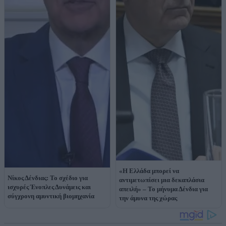
«Η Ελλάδα μπορεί να
Νίκος Δένδιας: Το σχέδιο για
αντιμετωπίσει μια δεκαπλάσια
ισχυρές Ένοπλες Δυνάμεις και
απειλή» – Το μήνυμα Δένδια για
σύγχρονη αμυντική βιομηχανία
την άμυνα της χώρας