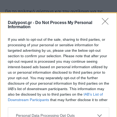
Για το πολιτικό σύστημα και την αντίληψη για τις
προκλήσεις που αντιμετωπίζει η Ελλάδα, τόνισε πως
Dailypost.gr -
Do Not Process My Personal
«πρέπει να διαμορφώσουμε μια κοινή αντίληψη για
Information
τις βασικές μας επιλογές» και πρόσθεσε: «Να
εμπιστευτούμε την ηγεσία των Ενόπλων Δυνάμεων,
If you wish to opt-out of the sale, sharing to third parties, or
processing of your personal or sensitive information for
την εκάστοτε ηγεσία των Ενόπλων Δυνάμεων, να
targeted advertising by us, please use the below opt-out
καταλήξει στις σωστές αποφάσεις και να
section to confirm your selection. Please note that after your
εξαιρέσουμε από την πολιτική αντιπαλότητα το
opt-out request is processed you may continue seeing
interest-based ads based on personal information utilized by
συγκεκριμένο υπουργείο, ώστε να μπορεί να
us or personal information disclosed to third parties prior to
κινηθεί».
your opt-out. You may separately opt-out of the further
disclosure of your personal information by third parties on the
Σημειώνεται ότι ο κ. Μαυρούκας, ο οποίος
IAB’s list of downstream participants. This information may
also be disclosed by us to third parties on the
IAB’s List of
συμμετείχε στη συζήτηση, ηγείται του σχεδίου
Downstream Participants
that may further disclose it to other
ανάπτυξης προϊόντων, σε εφαρμογή του
third parties.
στρατηγικού οράματος της εταιρείας «Saronic
Personal Data Processing Opt Outs
Technologies»” Με 11 χρόνια εμπειρίας ως μέλος της