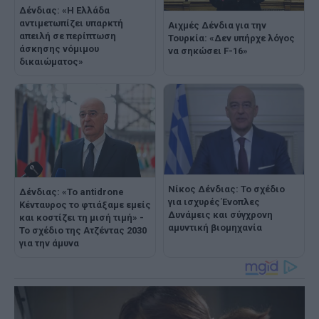
Δένδιας: «Η Ελλάδα
αντιμετωπίζει υπαρκτή
Αιχμές Δένδια για την
απειλή σε περίπτωση
Τουρκία: «Δεν υπήρχε λόγος
άσκησης νόμιμου
να σηκώσει F-16»
δικαιώματος»
Νίκος Δένδιας: Το σχέδιο
Δένδιας: «Το antidrone
για ισχυρές Ένοπλες
Κένταυρος το φτιάξαμε εμείς
Δυνάμεις και σύγχρονη
και κοστίζει τη μισή τιμή» -
αμυντική βιομηχανία
Το σχέδιο της Ατζέντας 2030
για την άμυνα