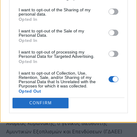
Δύναμης Ειδικών Επιχειρήσεων του Πολεμικού
I want to opt-out of the Sharing of my
personal data.
Ναυτικού των ΗΠΑ (Navy SEAL) και με 8 αποστολές
Opted In
σε εμπόλεμες ζώνες, διαθέτει άμεση γνώση του
I want to opt-out of the Sale of my
κρίσιμου ρόλου που διαδραματίζει η προηγμένη
Personal Data.
Opted In
στρατιωτική τεχνολογία. Είναι κάτοχος MBA από το
Wharton School of Business και πτυχίου BS
I want to opt-out of processing my
Personal Data for Targeted Advertising.
Ηλεκτρολόγου Μηχανικού και Μηχανικού
Opted In
Υπολογιστών από το Πανεπιστήμιο Rutgers.
I want to opt-out of Collection, Use,
Retention, Sale, and/or Sharing of my
Στη συζήτηση παρέστησαν ο αρχηγός ΓΕΕΘΑ,
Personal Data that Is Unrelated with the
Purposes for which it was collected.
στρατηγός Δημήτριος Χούπης, ο αρχηγός ΓΕΝ,
Opted Out
αντιναύαρχος Δημήτριος-Ελευθέριος Κατάρας, ο
CONFIRM
αρχηγός ΓΕΑ, αντιπτέραρχος Δημοσθένης
Γρηγοριάδης, ο υπαρχηγός ΓΕΣ, αντιστράτηγος
Ανδρέας Κορωνάκης, ο γενικός διευθυντής
Αμυντικών Εξοπλισμών και Επενδύσεων (ΓΔΑΕΕ)