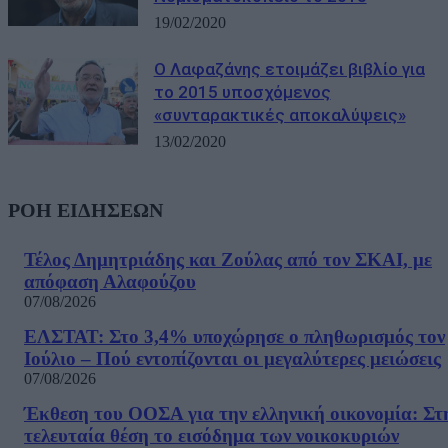
19/02/2020
Ο Λαφαζάνης ετοιμάζει βιβλίο για
το 2015 υποσχόμενος
«συνταρακτικές αποκαλύψεις»
13/02/2020
ΡΟΗ ΕΙΔΗΣΕΩΝ
Τέλος Δημητριάδης και Ζούλας από τον ΣΚΑΙ, με
απόφαση Αλαφούζου
07/08/2026
ΕΛΣΤΑΤ: Στο 3,4% υποχώρησε ο πληθωρισμός τον
Ιούλιο – Πού εντοπίζονται οι μεγαλύτερες μειώσεις
07/08/2026
Έκθεση του ΟΟΣΑ για την ελληνική οικονομία: Στ
τελευταία θέση το εισόδημα των νοικοκυριών