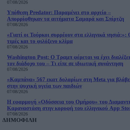
07/08/2026
Υπόθεση Predator: Παραμένει στο αρχείο –
Απορρίφθηκαν τα αιτήματα Σαμαρά και Σπίρτζη
07/08/2026
«Γιατί οι Τούρκοι συρρέουν στα ελληνικά νησιά;»: 
τιμές και το φιλόξενο κλίμα
07/08/2026
Washington Post: Ο Τραμπ φέρεται να έχει διαλέξε
τον διάδοχο του – Τι είπε σε ιδιωτική συνάντηση
07/08/2026
«Καμπάνα» 567 εκατ δολαρίων στη Meta για βλάβε
στην ψυχική υγεία των παιδιών
07/08/2026
Η εφαρμογή «Οδύσσεια του Ομήρου» του Διαμαντ
Καραναστάση στην κορυφή του ελληνικού App Sto
07/08/2026
ΔΗΜΟΦΙΛΗ