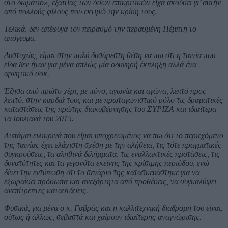
στο δωμάτιο», εξαιτίας των όσων επικριτικών είχα ακούσει γι’ αυτήν
από πολλούς φίλους που εκτιμώ την κρίση τους.
Τελικά, δεν απέφυγα τον πειρασμό την περασμένη Πέμπτη το
απόγευμα.
Δυστυχώς, είμαι στην πολύ δυσάρεστη θέση να πω ότι η ταινία που
είδα δεν ήταν για μένα απλώς μία οδυνηρή έκπληξη αλλά ένα
αρνητικό σοκ.
Έζησα από πρώτο χέρι, με πόνο, αγωνία και αγώνα, λεπτό προς
λεπτό, στην καρδιά τους και με πρωταγωνιστικό ρόλο τις δραματικές
καταστάσεις της πρώτης διακυβέρνησης του ΣΥΡΙΖΑ και ιδιαίτερα
τα Ιουλιανά του 2015.
Λυπάμαι ειλικρινά που είμαι υποχρεωμένος να πω ότι το περιεχόμενο
της ταινίας έχει ελάχιστη σχέση με την αλήθεια, τις τότε πραγματικές
συγκρούσεις, τα αληθινά διλήμματα, τις εναλλακτικές προτάσεις, τις
δυνατότητες και τα γεγονότα εκείνης της κρίσιμης περιόδου, ενώ
δίνει την εντύπωση ότι το σενάριο της κατασκευάστηκε για να
εξωραΐσει πρόσωπα και ανεξάρτητα από προθέσεις, να συγκαλύψει
ανεπίτρεπτες καταστάσεις.
Φυσικά, για μένα ο κ. Γαβράς και η καλλιτεχνική διαδρομή του είναι,
ούτως ή άλλως, σεβαστά και χαίρουν ιδιαίτερης αναγνώρισης.