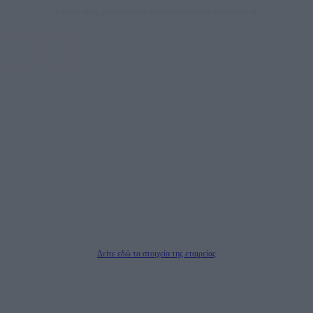
άποψη τους, με γνώμονα τον ενημερωμένο αναγνώστη.
DAILYPOST.GR – ΤΑΥΤΌΤΗΤΑ
Ιδιοκτήτρια εταιρεία: «ΝΟΗΣΙΣ ΙΚΕ»
Έδρα: Δήμος Αμαρουσίου Αττικής, Αγ. Αθανασίου αρ. 21, Τ.Κ. 15125
ΑΦΜ: 801093076, Δ.Ο.Υ.: ΚΕΦΟΔΕ ΑΤΤΙΚΗΣ, E-mail: press@dailypost.gr, Τηλ.
επικοινωνίας: 2108066997
Νόμιμος Εκπρόσωπος: Ζαχαρός Σταμάτης
Μέτοχοι: Ζαχαρός Σταμάτης, Κουβαράς Γεώργιος, ΥΠΗΡΕΣΙΕΣ ΠΡΟΗΓΜΕΝΗΣ
ΤΕΧΝΟΛΟΓΙΑΣ ΠΑΡΑΓΩΓΗΣ ΟΠΤΙΚΟΑΚΟΥΣΤΙΚΩΝ ΜΕΣΩΝ ΜΕΛΕΤΩΝ ΚΑΙ
ΠΑΡΟΧΗΣ ΥΠΗΡΕΣΙΩΝ PLD PLUS ΑΝΩΝ ΕΤΑΙΡΙΑ
Δικαιούχος του ονόματος τομέα (dailypost.gr): ΝΟΗΣΙΣ ΙΚΕ
Διευθυντής/Διαχειριστής: Ζαχαρός Σταμάτης
Διευθυντής Σύνταξης: Ρενάτο Λέκκα
Δείτε εδώ τα στοιχεία της εταιρείας