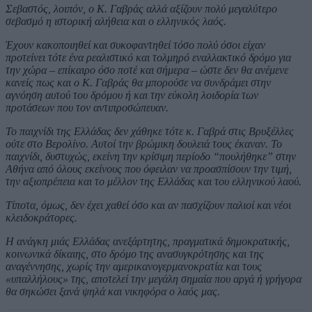
Σεβαστός, λοιπόν, ο Κ. Γαβράς αλλά αξίζουν πολύ μεγαλύτερο
σεβασμό η ιστορική αλήθεια και ο ελληνικός λαός.
Έχουν κακοποιηθεί και συκοφαντηθεί τόσο πολύ όσοι είχαν
προτείνει τότε ένα ρεαλιστικό και τολμηρό εναλλακτικό δρόμο για
την χώρα – επίκαιρο όσο ποτέ και σήμερα – ώστε δεν θα ανέμενε
κανείς πως και ο Κ. Γαβράς θα μπορούσε να συνδράμει στην
αγνόηση αυτού του δρόμου ή και την εύκολη λοιδορία των
προτάσεων που τον αντιπροσώπευαν.
Το παιχνίδι της Ελλάδας δεν χάθηκε τότε κ. Γαβρά στις Βρυξέλλες
ούτε στο Βερολίνο. Αυτοί την βρώμικη δουλειά τους έκαναν. Το
παιχνίδι, δυστυχώς, εκείνη την κρίσιμη περίοδο “πουλήθηκε” στην
Αθήνα από όλους εκείνους που όφειλαν να προασπίσουν την τιμή,
την αξιοπρέπεια και το μέλλον της Ελλάδας και του ελληνικού λαού.
Τίποτα, όμως, δεν έχει χαθεί όσο και αν πασχίζουν παλιοί και νέοι
κλειδοκράτορες.
Η ανάγκη μιάς Ελλάδας ανεξάρτητης, πραγματικά δημοκρατικής,
κοινωνικά δίκαιης, στο δρόμο της ανασυγκρότησης και της
αναγέννησης, χωρίς την αμερικανογερμανοκρατία και τους
«υπαλλήλους» της, αποτελεί την μεγάλη σημαία που αργά ή γρήγορα
θα σηκώσει ξανά ψηλά και νικηφόρα ο λαός μας.