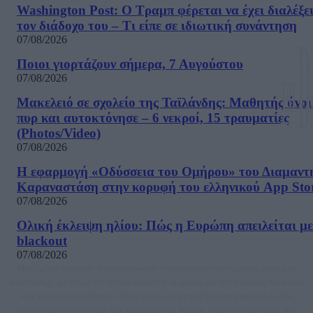
Washington Post: Ο Τραμπ φέρεται να έχει διαλέξε
τον διάδοχο του – Τι είπε σε ιδιωτική συνάντηση
07/08/2026
Ποιοι γιορτάζουν σήμερα, 7 Αυγούστου
07/08/2026
Μακελειό σε σχολείο της Ταϊλάνδης: Μαθητής άνοι
πυρ και αυτοκτόνησε – 6 νεκροί, 15 τραυματίες
(Photos/Video)
07/08/2026
Η εφαρμογή «Οδύσσεια του Ομήρου» του Διαμαντ
Καραναστάση στην κορυφή του ελληνικού App Sto
07/08/2026
Ολική έκλειψη ηλίου: Πώς η Ευρώπη απειλείται με
blackout
07/08/2026
Μία ομάδα έμπειρων δημοσιογράφων δημιούργησαν πριν μερικά χρόνια το
dailypost.gr, με στόχο την αντικειμενική ενημέρωση και την ανάλυση πίσω από
τους τίτλους των ειδήσεων. Μαζί με μια μαχητική δημοσιογραφική ομάδα,
αποκαλύπτουν πολιτικά και παραπολιτικά θέματα, γράφουν επωνύμως την