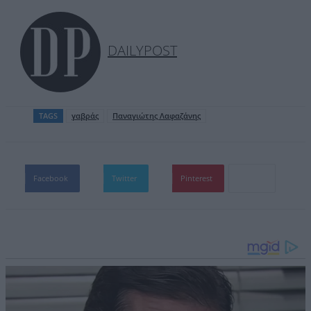
DAILYPOST
TAGS
γαβράς
Παναγιώτης Λαφαζάνης
Facebook
Twitter
Pinterest