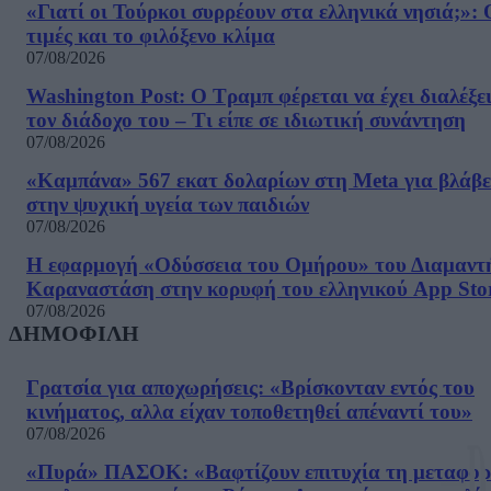
«Γιατί οι Τούρκοι συρρέουν στα ελληνικά νησιά;»: 
τιμές και το φιλόξενο κλίμα
07/08/2026
Washington Post: Ο Τραμπ φέρεται να έχει διαλέξε
τον διάδοχο του – Τι είπε σε ιδιωτική συνάντηση
07/08/2026
«Καμπάνα» 567 εκατ δολαρίων στη Meta για βλάβε
στην ψυχική υγεία των παιδιών
07/08/2026
Η εφαρμογή «Οδύσσεια του Ομήρου» του Διαμαντ
Καραναστάση στην κορυφή του ελληνικού App Sto
07/08/2026
ΔΗΜΟΦΙΛΗ
Γρατσία για αποχωρήσεις: «Bρίσκονταν εντός του
κινήματος, αλλα είχαν τοποθετηθεί απέναντί του»
07/08/2026
«Πυρά» ΠΑΣΟΚ: «Βαφτίζουν επιτυχία τη μεταφο