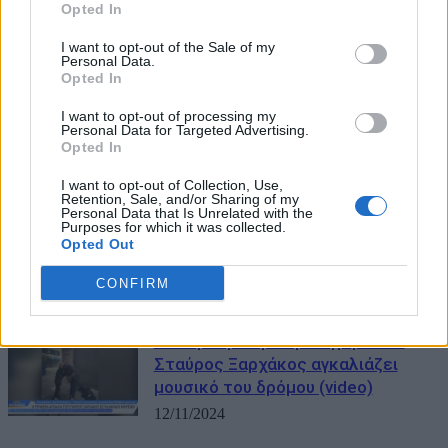
Opted In
I want to opt-out of the Sale of my
Personal Data.
Opted In
I want to opt-out of processing my
Personal Data for Targeted Advertising.
Opted In
ΜΠΟΡΕΙ ΝΑ ΣΑΣ ΕΝΔΙΑΦΕΡΕΙ
I want to opt-out of Collection, Use,
Καρφιά Βερναρδάκη για το κόμμα
Retention, Sale, and/or Sharing of my
Personal Data that Is Unrelated with the
Τσίπρα: «Γράφουν για τους
Purposes for which it was collected.
αδύναμους, δεν τους
Opted Out
εκπροσωπούν»
CONFIRM
02/06/2026
Viral η συγκινητική στιγμή που ο
Σταύρος Ξαρχάκος αγκαλιάζει
μουσικό του δρόμου (video)
12/11/2024