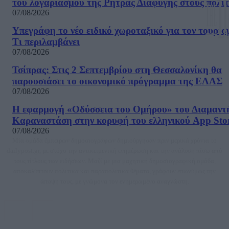
του λογαριασμού της Ρήτρας Διαφυγής στους πολίτ
07/08/2026
Υπεγράφη το νέο ειδικό χωροταξικό για τον τουρισ
Τι περιλαμβάνει
07/08/2026
Τσίπρας: Στις 2 Σεπτεμβρίου στη Θεσσαλονίκη θα
παρουσιάσει το οικονομικό πρόγραμμα της ΕΛΑΣ
07/08/2026
Η εφαρμογή «Οδύσσεια του Ομήρου» του Διαμαντ
Καραναστάση στην κορυφή του ελληνικού App Sto
07/08/2026
Μία ομάδα έμπειρων δημοσιογράφων δημιούργησαν πριν μερικά χρόνια το
dailypost.gr, με στόχο την αντικειμενική ενημέρωση και την ανάλυση πίσω από
τους τίτλους των ειδήσεων. Μαζί με μια μαχητική δημοσιογραφική ομάδα,
αποκαλύπτουν πολιτικά και παραπολιτικά θέματα, γράφουν επωνύμως την
άποψη τους, με γνώμονα τον ενημερωμένο αναγνώστη.