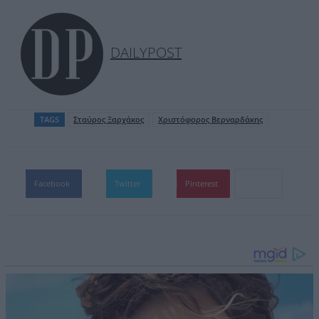
DAILYPOST
TAGS
Σταύρος Ξαρχάκος
Χριστόφορος Βερναρδάκης
Facebook
Twitter
Pinterest