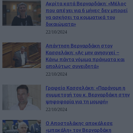
Ακρίτα κατά Βερναρδάκη: «Μέλος
που απέχει για 6 μήνες δεν μπορεί
να ασκήσει τα κομματικά του
δικαιώματα»
22/10/2024
Απάντηση Βερναρδάκη στον
Κασσελάκη: «Ας μην ανησυχεί –
Κάνω πάντα νόμιμα πράγματα και
απολύτως συνειδητά»
22/10/2024
Γραφείο Κασσελάκη: «Παράνομη η
συμμετοχή του κ. Βερναρδάκη στην
ψηφοφορία για τη μομφή»
22/10/2024
Ο Αποστολάκης αποκάλεσε
«μπακάλη» τον Βερναρδάκη