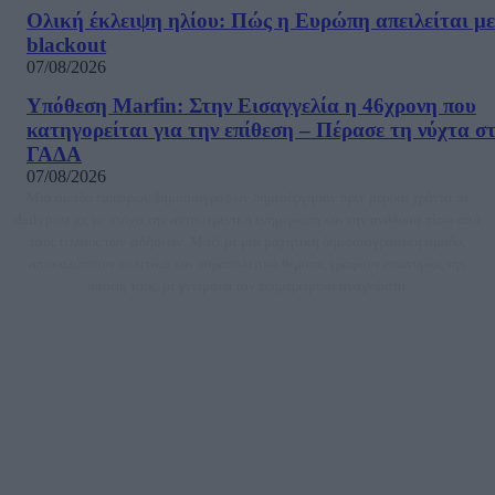
Ολική έκλειψη ηλίου: Πώς η Ευρώπη απειλείται με
blackout
07/08/2026
Υπόθεση Marfin: Στην Εισαγγελία η 46χρονη που
κατηγορείται για την επίθεση – Πέρασε τη νύχτα σ
ΓΑΔΑ
07/08/2026
Μία ομάδα έμπειρων δημοσιογράφων δημιούργησαν πριν μερικά χρόνια το
dailypost.gr, με στόχο την αντικειμενική ενημέρωση και την ανάλυση πίσω από
τους τίτλους των ειδήσεων. Μαζί με μια μαχητική δημοσιογραφική ομάδα,
αποκαλύπτουν πολιτικά και παραπολιτικά θέματα, γράφουν επωνύμως την
άποψη τους, με γνώμονα τον ενημερωμένο αναγνώστη.
DAILYPOST.GR – ΤΑΥΤΌΤΗΤΑ
Ιδιοκτήτρια εταιρεία: «ΝΟΗΣΙΣ ΙΚΕ»