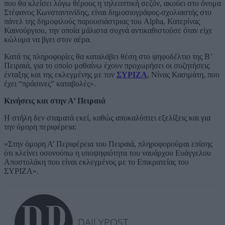
που θα κλείσει λόγω θέρους η τηλεοπτική σεζόν, ακούει στο όνομα
Στέφανος Κωνσταντινίδης, είναι δημοσιογράφος-σχολιαστής στο
πάνελ της δημοφιλούς παρουσιάστριας του Alpha, Κατερίνας
Καινούργιου, την οποία μάλιστα συχνά αντικαθιστούσε όταν είχε
κώλυμα να βγει στον αέρα.
Κατά τις πληροφορίες θα καταλάβει θέση στο ψηφοδέλτιο της Β’
Πειραιά, για το οποίο μαθαίνω έχουν προχωρήσει οι συζητήσεις
ένταξης και της εκλεγμένης με τον
ΣΥΡΙΖΑ
, Νίνας Κασιμάτη, που
έχει “πράσινες” καταβολές».
Κινήσεις και στην Α’ Πειραιά
Η στήλη δεν σταματά εκεί, καθώς αποκαλύπτει εξελίξεις και για
την όμορη περιφέρεια:
«Στην όμορη Α’ Περιφέρεια του Πειραιά, πληροφορούμαι επίσης
ότι κλείνει οσονούπω η υποψηφιότητα του ναυάρχου Ευάγγελου
Αποστολάκη που είναι εκλεγμένος με το Επικρατείας του
ΣΥΡΙΖΑ».
DAILYPOST