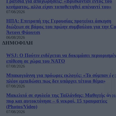
Γρατσία για αποχωρήσεις: «Bρίσκονταν εντός του
κινήματος, αλλα είχαν τοποθετηθεί απέναντί του»
07/08/2026
ΗΠΑ: Επιτροπή της Γερουσίας προτείνει άσκηση
διώξεων σε βάρος του πρώην συμβούλου για την Co
Άντονι Φάουτσι
06/08/2026
ΔΗΜΟΦΙΛΗ
WSJ: Ο Πούτιν ενδέχεται να δοκιμάσει περιορισμέ
επίθεση σε χώρα του ΝΑΤΟ
07/08/2026
Μπακογιάννη για πρόωρες εκλογές: «Το σύμπαν έχε
πλέον εμπεδώσει πως δεν υπάρχει τέτοιο θέμα»
07/08/2026
Μακελειό σε σχολείο της Ταϊλάνδης: Μαθητής άνοι
πυρ και αυτοκτόνησε – 6 νεκροί, 15 τραυματίες
(Photos/Video)
07/08/2026