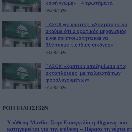
κοινή γνώμη» – 4 ερωτήματα
05/08/2026
ΠΑΣΟΚ για φωτιές: «Δεν μπορεί να
ακούμε ότι ο κρατικός μηχανισμός
είναι σε ετοιμότητα και να
βλέπουμε τις ίδιες εικόνες»
03/08/2026
ΠΑΣΟΚ: «Κρατική αποζημίωση στις
ακτοπλοϊκές, με τα λεφτά των
φορολογουμένων»
01/08/2026
ΡΟΗ ΕΙΔΗΣΕΩΝ
Υπόθεση Marfin: Στην Εισαγγελία η 46χρονη που
κατηγορείται για την επίθεση – Πέρασε τη νύχτα σ