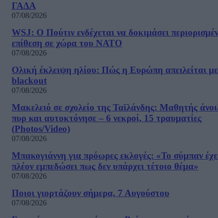
ΓΑΔΑ
07/08/2026
WSJ: Ο Πούτιν ενδέχεται να δοκιμάσει περιορισμέ
επίθεση σε χώρα του ΝΑΤΟ
07/08/2026
Ολική έκλειψη ηλίου: Πώς η Ευρώπη απειλείται με
blackout
07/08/2026
Μακελειό σε σχολείο της Ταϊλάνδης: Μαθητής άνοι
πυρ και αυτοκτόνησε – 6 νεκροί, 15 τραυματίες
(Photos/Video)
07/08/2026
Μπακογιάννη για πρόωρες εκλογές: «Το σύμπαν έχε
πλέον εμπεδώσει πως δεν υπάρχει τέτοιο θέμα»
07/08/2026
Ποιοι γιορτάζουν σήμερα, 7 Αυγούστου
07/08/2026