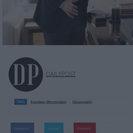
DAILYPOST
TAGS
Κυριάκος Mητσοτάκης
Ολυμπιακός
Facebook
Twitter
Pinterest