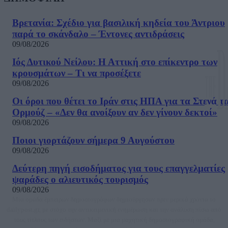
Βρετανία: Σχέδιο για βασιλική κηδεία του Άντριου
παρά το σκάνδαλο – Έντονες αντιδράσεις
09/08/2026
Ιός Δυτικού Νείλου: Η Αττική στο επίκεντρο των
κρουσμάτων – Τι να προσέξετε
09/08/2026
Οι όροι που θέτει το Ιράν στις ΗΠΑ για τα Στενά τ
Ορμούζ – «Δεν θα ανοίξουν αν δεν γίνουν δεκτοί»
09/08/2026
Ποιοι γιορτάζουν σήμερα 9 Αυγούστου
09/08/2026
Δεύτερη πηγή εισοδήματος για τους επαγγελματίες
ψαράδες ο αλιευτικός τουρισμός
09/08/2026
Μία ομάδα έμπειρων δημοσιογράφων δημιούργησαν πριν μερικά χρόνια το
dailypost.gr, με στόχο την αντικειμενική ενημέρωση και την ανάλυση πίσω από
τους τίτλους των ειδήσεων. Μαζί με μια μαχητική δημοσιογραφική ομάδα,