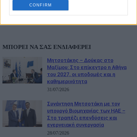
CONFIRM
ΜΠΟΡΕΙ ΝΑ ΣΑΣ ΕΝΔΙΑΦΕΡΕΙ
Μητσοτάκης – Δούκας στο
Μαξίμου: Στο επίκεντρο η Αθήνα
του 2027, οι υποδομές και η
καθημερινότητα
31/07/2026
Συνάντηση Μητσοτάκη με τον
υπουργό Βιομηχανίας των ΗΑΕ –
Στο τραπέζι επενδύσεις και
ενεργειακή συνεργασία
28/07/2026