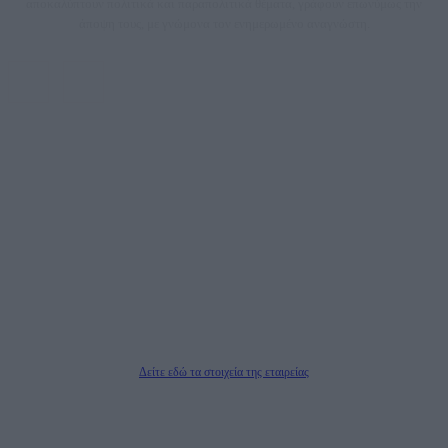
αποκαλύπτουν πολιτικά και παραπολιτικά θέματα, γράφουν επωνύμως την
άποψη τους, με γνώμονα τον ενημερωμένο αναγνώστη.
DAILYPOST.GR – ΤΑΥΤΌΤΗΤΑ
Ιδιοκτήτρια εταιρεία: «ΝΟΗΣΙΣ ΙΚΕ»
Έδρα: Δήμος Αμαρουσίου Αττικής, Αγ. Αθανασίου αρ. 21, Τ.Κ. 15125
ΑΦΜ: 801093076, Δ.Ο.Υ.: ΚΕΦΟΔΕ ΑΤΤΙΚΗΣ, E-mail: press@dailypost.gr, Τηλ.
επικοινωνίας: 2108066997
Νόμιμος Εκπρόσωπος: Ζαχαρός Σταμάτης
Μέτοχοι: Ζαχαρός Σταμάτης, Κουβαράς Γεώργιος, ΥΠΗΡΕΣΙΕΣ ΠΡΟΗΓΜΕΝΗΣ
ΤΕΧΝΟΛΟΓΙΑΣ ΠΑΡΑΓΩΓΗΣ ΟΠΤΙΚΟΑΚΟΥΣΤΙΚΩΝ ΜΕΣΩΝ ΜΕΛΕΤΩΝ ΚΑΙ
ΠΑΡΟΧΗΣ ΥΠΗΡΕΣΙΩΝ PLD PLUS ΑΝΩΝ ΕΤΑΙΡΙΑ
Δικαιούχος του ονόματος τομέα (dailypost.gr): ΝΟΗΣΙΣ ΙΚΕ
Διευθυντής/Διαχειριστής: Ζαχαρός Σταμάτης
Διευθυντής Σύνταξης: Ρενάτο Λέκκα
Δείτε εδώ τα στοιχεία της εταιρείας