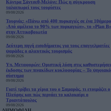
Κόντρα Σάντσεθ-Μελόνι: Πώς η σύγκρουση
ταλαιπωρεί τους τουρίστες
09/08/2026
Τουρνάς: «Πάνω από 400 πυρκαγιές σε ένα 10ήμερ
-Από αμέλεια το 90% των πυρκαγιών», το «Plan B
στην Αττικοβοιωτία
09/08/2026
Δεύτερη πηγή εισοδήματος για τους επαγγελματίες
ψαράδες ο αλιευτικός τουρισμός
09/08/2026
Υπ. Μεταφορών: Οριστική λύση στις καθυστερήσει
έκδοσης των πινακίδων κυκλοφορίας – Το ψηφιακό
σύστημα
09/08/2026
Γιατί τρίβει τα χέρια του ο Σαμαράς, τι ετοιμάζει ο
Πλεύρης και πώς περνάει το καλοκαίρι ο
Τριαντόπουλος
09/08/2026
ΔΗΜΟΦΙΛΗ