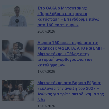
Στο ΟΑΚΑ ο Μητσοτάκης:
«Παραλάβαμε μια τραγική
κατάσταση – Επενδύουμε πάνω
από 160 εκατ. ευρώ»
20/07/2026
Δωρεά 160 εκατ. ευρώ από τις
τράπεζες για ΕΚΠΑ, ΑΠΘ και ΕΜΠ –
Μητσοτάκης: «Τέλος στην
ιστορική ανορθογραφία των
καταλήψεων»
17/07/2026
Μητσοτάκης από Βόρεια Εύβοια:
«Εκλογές την άνοιξη του 2027 –
Αγώνας για τρίτη αυτοδυναμία της
ΝΔ»
15/07/2026