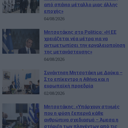
από σπάνιο μέταλλο μιας άλλης
εποχής»
04/08/2026
Μητσοτάκης στο Politico: «Η ΕΕ
χρειάζεται νέα μέτρα για να
αντιμετωπίσει την εργαλειοποίηση
της μετανάστευσης»
04/08/2026
Συνάντηση Μητσοτάκη με Δούκα –
Στο επίκεντρο η Αθήνα και η
ευρωπαϊκή προεδρία
02/08/2026
Μητσοτάκης: «Υπάρχουν στιγμές
που η φύση ξεπερνά κάθε
ανθρώπινο σχεδιασμό – Άμεσα η
στήριξη των πληγέντων από τις