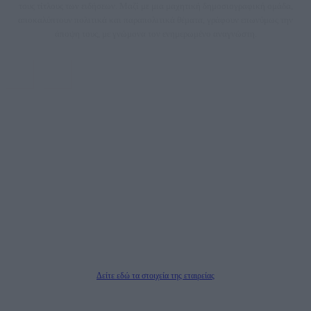
τους τίτλους των ειδήσεων. Μαζί με μια μαχητική δημοσιογραφική ομάδα,
αποκαλύπτουν πολιτικά και παραπολιτικά θέματα, γράφουν επωνύμως την
άποψη τους, με γνώμονα τον ενημερωμένο αναγνώστη.
DAILYPOST.GR – ΤΑΥΤΌΤΗΤΑ
Ιδιοκτήτρια εταιρεία: «ΝΟΗΣΙΣ ΙΚΕ»
Έδρα: Δήμος Αμαρουσίου Αττικής, Αγ. Αθανασίου αρ. 21, Τ.Κ. 15125
ΑΦΜ: 801093076, Δ.Ο.Υ.: ΚΕΦΟΔΕ ΑΤΤΙΚΗΣ, E-mail: press@dailypost.gr, Τηλ.
επικοινωνίας: 2108066997
Νόμιμος Εκπρόσωπος: Ζαχαρός Σταμάτης
Μέτοχοι: Ζαχαρός Σταμάτης, Κουβαράς Γεώργιος, ΥΠΗΡΕΣΙΕΣ ΠΡΟΗΓΜΕΝΗΣ
ΤΕΧΝΟΛΟΓΙΑΣ ΠΑΡΑΓΩΓΗΣ ΟΠΤΙΚΟΑΚΟΥΣΤΙΚΩΝ ΜΕΣΩΝ ΜΕΛΕΤΩΝ ΚΑΙ
ΠΑΡΟΧΗΣ ΥΠΗΡΕΣΙΩΝ PLD PLUS ΑΝΩΝ ΕΤΑΙΡΙΑ
Δικαιούχος του ονόματος τομέα (dailypost.gr): ΝΟΗΣΙΣ ΙΚΕ
Διευθυντής/Διαχειριστής: Ζαχαρός Σταμάτης
Διευθυντής Σύνταξης: Ρενάτο Λέκκα
Δείτε εδώ τα στοιχεία της εταιρείας