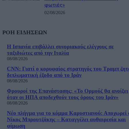
φωτιές»
02/08/2026
ΡΟΗ ΕΙΔΗΣΕΩΝ
Η Ισπανία επιβάλλει συνοριακούς ελέγχους σε
ταξιδιώτες από την Ιταλία
08/08/2026
CNN: Γιατί ο κορυφαίος στρατηγός του Τραμπ ζητ
διπλωματική έξοδο από το Ιράν
08/08/2026
Φρουροί της Επανάστασης: «Το Ορμούζ θα ανοίξει
όταν οι ΗΠΑ αποδεχθούν τους όρους του Ιράν»
08/08/2026
Νέο πλήγμα για το κόμμα Καρυστιανού: Αποχωρεί 
Νίκος Μπρουτζάκης – Καταγγέλει αυθαιρεσία και
φίμωση