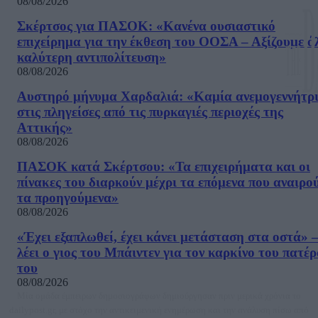
08/08/2026
Σκέρτσος για ΠΑΣΟΚ: «Κανένα ουσιαστικό
επιχείρημα για την έκθεση του ΟΟΣΑ – Αξίζουμε ό
καλύτερη αντιπολίτευση»
08/08/2026
Αυστηρό μήνυμα Χαρδαλιά: «Καμία ανεμογεννήτρ
στις πληγείσες από τις πυρκαγιές περιοχές της
Αττικής»
08/08/2026
ΠΑΣΟΚ κατά Σκέρτσου: «Τα επιχειρήματα και οι
πίνακες του διαρκούν μέχρι τα επόμενα που αναιρο
τα προηγούμενα»
08/08/2026
«Έχει εξαπλωθεί, έχει κάνει μετάσταση στα οστά» –
λέει ο γιος του Μπάιντεν για τον καρκίνο του πατέ
του
08/08/2026
Μία ομάδα έμπειρων δημοσιογράφων δημιούργησαν πριν μερικά χρόνια το
dailypost.gr, με στόχο την αντικειμενική ενημέρωση και την ανάλυση πίσω από