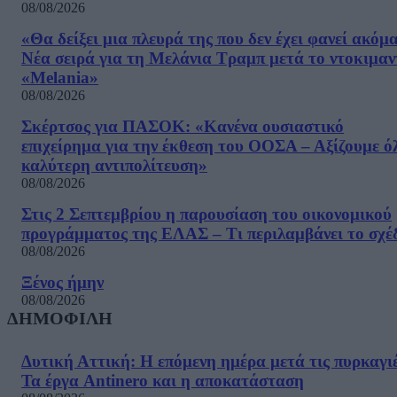
08/08/2026
«Θα δείξει μια πλευρά της που δεν έχει φανεί ακόμ
Νέα σειρά για τη Μελάνια Τραμπ μετά το ντοκιμαν
«Melania»
08/08/2026
Σκέρτσος για ΠΑΣΟΚ: «Κανένα ουσιαστικό
επιχείρημα για την έκθεση του ΟΟΣΑ – Αξίζουμε ό
καλύτερη αντιπολίτευση»
08/08/2026
Στις 2 Σεπτεμβρίου η παρουσίαση του οικονομικού
προγράμματος της ΕΛΑΣ – Τι περιλαμβάνει το σχέ
08/08/2026
Ξένος ήμην
08/08/2026
ΔΗΜΟΦΙΛΗ
Δυτική Αττική: Η επόμενη ημέρα μετά τις πυρκαγιέ
Τα έργα Antinero και η αποκατάσταση