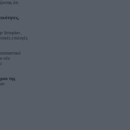
ζοντας ότι
ικότητες,
ν Ιστορία»,
τικές επιλογές
 ουσιαστικό
το νέο
ο
ρου της
χαν