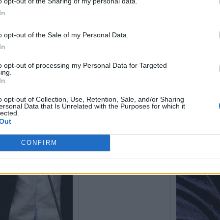
o opt-out of the Sharing of my personal data.
In
o opt-out of the Sale of my Personal Data.
In
to opt-out of processing my Personal Data for Targeted
ing.
In
o opt-out of Collection, Use, Retention, Sale, and/or Sharing
ersonal Data that Is Unrelated with the Purposes for which it
Σακελλαρίδης: «Η
lected.
Out
αντιπαράθεση Τσίπρα, ΠΑΣΟΚ
και Καρυστιανού αφορά τη
δεύτερη θέση και όχι την
CONFIRM
προοπτική διακυβέρνησης»