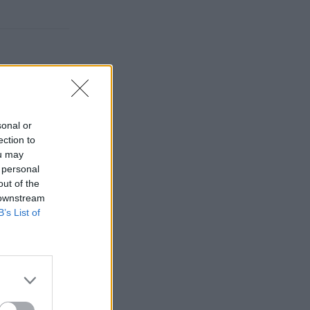
sonal or
ection to
ou may
 personal
out of the
 downstream
B’s List of