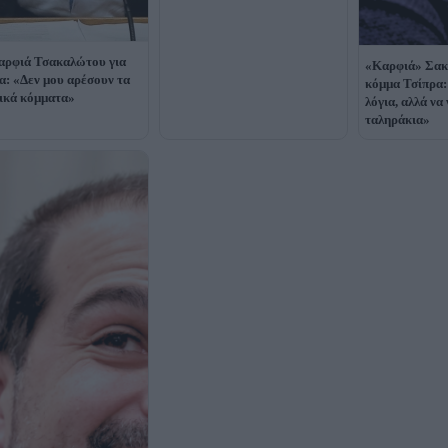
αρφιά Τσακαλώτου για
«Καρφιά» Σακε
α: «Δεν μου αρέσουν τα
κόμμα Τσίπρα:
ικά κόμματα»
λόγια, αλλά να
ταληράκια»