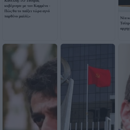
Κανέλλη: «Ο Τσίπρας
κυβέρνησε με τον Καμμένο -
Πώς θα το παίξει τώρα αγνό
παρθένο μαλλί;»
Νέα κ
Τσίπρ
αρχηγ