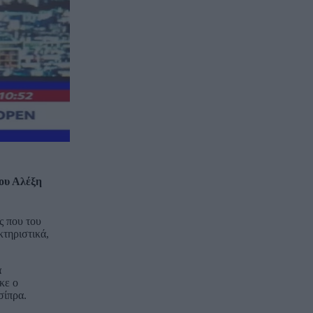
ου Αλέξη
ς που του
τηριστικά,
α
κε ο
σίπρα.