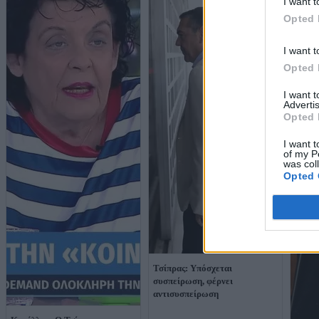
I want t
Opted 
I want t
Opted 
I want 
Advertis
Opted 
I want t
of my P
was col
Opted 
Τσίπρας: Υπόσχεται
συσπείρωση, φέρνει
αντισυσπείρωση