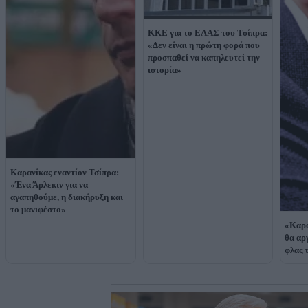
ΚΚΕ για το ΕΛΑΣ του Τσίπρα:
«Δεν είναι η πρώτη φορά που
προσπαθεί να καπηλευτεί την
ιστορία»
Καρανίκας εναντίον Τσίπρα:
«Ένα Άρλεκιν για να
αγαπηθούμε, η διακήρυξη και
το μανιφέστο»
«Καρφ
θα αρ
φλας 