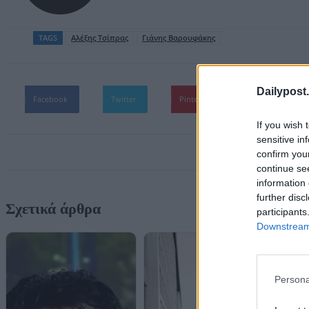
TAGS
Aλέξης Τσίπρας
Γιάνης Βαρουφάκης
Dailypost.
Facebook
Twitter
Pinterest
WhatsApp
If you wish 
sensitive in
confirm you
continue se
information 
further disc
Σχετικά άρθρα
participants
Downstream 
Persona