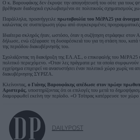
Ο κ. Βαρουφάκης δεν έκρυψε την απογοήτευσή του ούτε για τους ψη
βρέθηκαν διαδοχικά εγκλωβισμένοι σε πολιτικούς σχηματισμούς χωρ
Παράλληλα, προανήγγειλε
πρωτοβουλία του ΜέΡΑ25 για άνοιγμα 
καλώντας σε συσπείρωση γύρω από συγκεκριμένες προγραμματικές 
Ιδιαίτερα σκληρός ήταν, ωστόσο, όταν η συζήτηση στράφηκε στον Α
δήλωσε, ενώ εξέφρασε τη δυσαρέσκειά του για τη στάση που, κατά τ
της περιόδου διακυβέρνησής του.
Σχολιάζοντας τη διακήρυξη της ΕΛ.ΑΣ., ο επικεφαλής του ΜέΡΑ25 υ
πολιτικό περιεχόμενο. «Όταν λες πράγματα με τα οποία συμφωνούν ό
εγχείρημα επιχειρεί να ανασυστήσει έναν πολιτικό χώρο χωρίς να 
διακυβέρνησης ΣΥΡΙΖΑ.
Κλείνοντας,
ο Γιάνης Βαρουφάκης απέδωσε στον πρώην πρωθυπο
Αριστεράς
, υποστηρίζοντας ότι οι επιλογές του μετά το δημοψήφι
διαμορφωθεί εκείνη την περίοδο. «Ο Τσίπρας κατέρρευσε τον χώρο
DAILYPOST