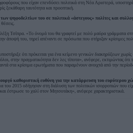
φοφόρους που είχαν επενδύσει πολιτικά στη Νέα Αριστερά, υποστηρί
ίς ξεκάθαρη ταυτότητα και προοπτική.
των ψηφοδελτίων του σε πολιτικά «άστεγους» πολίτες και συλλογ
θέσεις.
λέξη Τσίπρα. «Το όνομά του θα γραφτεί με πολύ μαύρα γράμματα στη
ην άποψή του, τηρεί απέναντι σε πρόσωπα που στήριξαν κρίσιμες πολι
ποστήριξε ότι πρόκειται για ένα κείμενο γενικών διακηρύξεων χωρίς
λοι, στην πραγματικότητα δεν λες τίποτα», ανέφερε, εκτιμώντας ότι 
απαντά στα κρίσιμα ερωτήματα που παραμένουν ανοιχτά από την περίοδ
υργό καθοριστική ευθύνη για την κατάρρευση του ευρύτερου χώ
σμα του 2015 οδήγησαν στη διάλυση των πολιτικών ισορροπιών που εί
 και έστρωσε το χαλί στον Μητσοτάκη», ανέφερε χαρακτηριστικά.