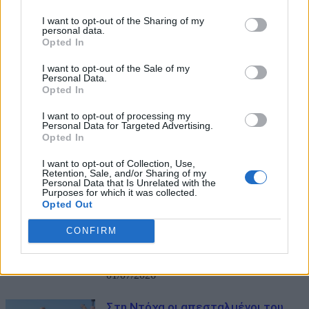
I want to opt-out of the Sharing of my
personal data.
Opted In
I want to opt-out of the Sale of my
Personal Data.
Opted In
ΜΠΟΡΕΙ ΝΑ ΣΑΣ ΕΝΔΙΑΦΕΡΕΙ
I want to opt-out of processing my
Personal Data for Targeted Advertising.
Έντονη σύγκρουση Γεωργιάδη –
Opted In
Κωνσταντοπούλου μετά τις
καταγγελίες περί προβοκάτσιας
I want to opt-out of Collection, Use,
Retention, Sale, and/or Sharing of my
02/07/2026
Personal Data that Is Unrelated with the
Purposes for which it was collected.
Opted Out
Βουλή: Ψηφίζεται την Πέμπτη το
νομοσχέδιο για ίση αμοιβή και
CONFIRM
ένταξη υγειονομικών στα βαρέα και
ανθυγιεινά
01/07/2026
Στη Ντόχα οι απεσταλμένοι του