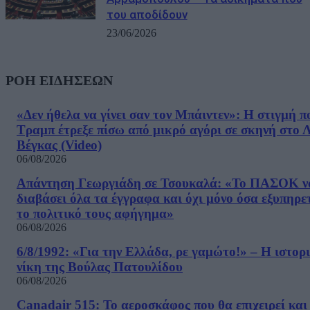
του αποδίδουν
23/06/2026
ΡΟΗ ΕΙΔΗΣΕΩΝ
«Δεν ήθελα να γίνει σαν τον Μπάιντεν»: Η στιγμή π
Τραμπ έτρεξε πίσω από μικρό αγόρι σε σκηνή στο 
Βέγκας (Video)
06/08/2026
Απάντηση Γεωργιάδη σε Τσουκαλά: «Το ΠΑΣΟΚ ν
διαβάσει όλα τα έγγραφα και όχι μόνο όσα εξυπηρε
το πολιτικό τους αφήγημα»
06/08/2026
6/8/1992: «Για την Ελλάδα, ρε γαμώτο!» – Η ιστορ
νίκη της Βούλας Πατουλίδου
06/08/2026
Canadair 515: Το αεροσκάφος που θα επιχειρεί και