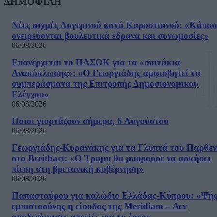
ΔΗΜΟΦΙΛΗ
Νέες αιχμές Αυγερινού κατά Καρυστιανού: «Kάποι
ονειρεύονται βουλευτικά έδρανα και συνωμοσίες»
06/08/2026
Επανέρχεται το ΠΑΣΟΚ για τα «σπιτάκια
Ανακύκλωσης»: «Ο Γεωργιάδης αμφισβητεί τα
συμπεράσματα της Επιτροπής Δημοσιονομικού
Ελέγχου»
06/08/2026
Ποιοι γιορτάζουν σήμερα, 6 Αυγούστου
06/08/2026
Γεωργιάδης-Κυρανάκης για τα Γλυπτά του Παρθε
στο Breitbart: «Ο Τραμπ θα μπορούσε να ασκήσει
πίεση στη βρετανική κυβέρνηση»
06/08/2026
Παπασταύρου για καλώδιο Ελλάδας-Κύπρου: «Ψή
εμπιστοσύνης η είσοδος της Meridiam – Δεν
αποδεχόμαστε απειλές για το έργο»