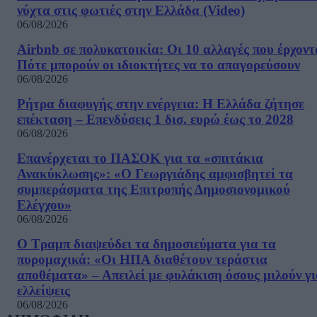
νύχτα στις φωτιές στην Ελλάδα (Video)
06/08/2026
Airbnb σε πολυκατοικία: Οι 10 αλλαγές που έρχοντ
Πότε μπορούν οι ιδιοκτήτες να το απαγορεύσουν
06/08/2026
Ρήτρα διαφυγής στην ενέργεια: Η Ελλάδα ζήτησε
επέκταση – Επενδύσεις 1 δισ. ευρώ έως το 2028
06/08/2026
Επανέρχεται το ΠΑΣΟΚ για τα «σπιτάκια
Ανακύκλωσης»: «Ο Γεωργιάδης αμφισβητεί τα
συμπεράσματα της Επιτροπής Δημοσιονομικού
Ελέγχου»
06/08/2026
Ο Τραμπ διαψεύδει τα δημοσιεύματα για τα
πυρομαχικά: «Οι ΗΠΑ διαθέτουν τεράστια
αποθέματα» – Απειλεί με φυλάκιση όσους μιλούν γ
ελλείψεις
06/08/2026