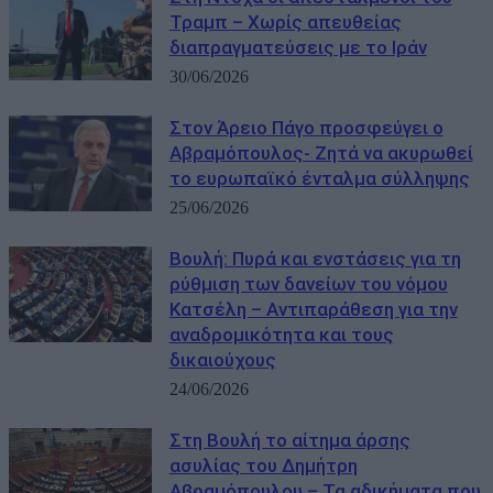
Τραμπ – Χωρίς απευθείας
διαπραγματεύσεις με το Ιράν
30/06/2026
Στον Άρειο Πάγο προσφεύγει ο
Αβραμόπουλος- Ζητά να ακυρωθεί
το ευρωπαϊκό ένταλμα σύλληψης
25/06/2026
Βουλή: Πυρά και ενστάσεις για τη
ρύθμιση των δανείων του νόμου
Κατσέλη – Αντιπαράθεση για την
αναδρομικότητα και τους
δικαιούχους
24/06/2026
Στη Βουλή το αίτημα άρσης
ασυλίας του Δημήτρη
Αβραμόπουλου – Τα αδικήματα που