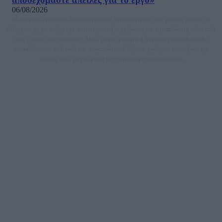
06/08/2026
Μία ομάδα έμπειρων δημοσιογράφων δημιούργησαν πριν μερικά χρόνια το
dailypost.gr, με στόχο την αντικειμενική ενημέρωση και την ανάλυση πίσω από
τους τίτλους των ειδήσεων. Μαζί με μια μαχητική δημοσιογραφική ομάδα,
αποκαλύπτουν πολιτικά και παραπολιτικά θέματα, γράφουν επωνύμως την
άποψη τους, με γνώμονα τον ενημερωμένο αναγνώστη.
DAILYPOST.GR – ΤΑΥΤΌΤΗΤΑ
Ιδιοκτήτρια εταιρεία: «ΝΟΗΣΙΣ ΙΚΕ»
Έδρα: Δήμος Αμαρουσίου Αττικής, Αγ. Αθανασίου αρ. 21, Τ.Κ. 15125
ΑΦΜ: 801093076, Δ.Ο.Υ.: ΚΕΦΟΔΕ ΑΤΤΙΚΗΣ, E-mail: press@dailypost.gr, Τηλ.
επικοινωνίας: 2108066997
Νόμιμος Εκπρόσωπος: Ζαχαρός Σταμάτης
Μέτοχοι: Ζαχαρός Σταμάτης, Κουβαράς Γεώργιος, ΥΠΗΡΕΣΙΕΣ ΠΡΟΗΓΜΕΝΗΣ
ΤΕΧΝΟΛΟΓΙΑΣ ΠΑΡΑΓΩΓΗΣ ΟΠΤΙΚΟΑΚΟΥΣΤΙΚΩΝ ΜΕΣΩΝ ΜΕΛΕΤΩΝ ΚΑΙ
ΠΑΡΟΧΗΣ ΥΠΗΡΕΣΙΩΝ PLD PLUS ΑΝΩΝ ΕΤΑΙΡΙΑ
Δικαιούχος του ονόματος τομέα (dailypost.gr): ΝΟΗΣΙΣ ΙΚΕ
Διευθυντής/Διαχειριστής: Ζαχαρός Σταμάτης