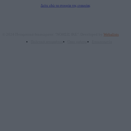
Διευθυντής Σύνταξης: Ρενάτο Λέκκα
Δείτε εδώ τα στοιχεία της εταιρείας
© 2024 Πνευματικά δικαιώματα: "ΝΟΗΣΙΣ ΙΚΕ". Developed by
Webalists
Πολιτική απορρήτου
Όροι χρήσης
Επικοινωνία