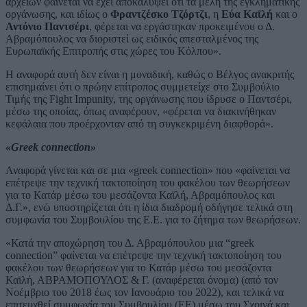
αρχείων φαίνεται να έχει αποκαλύψει ότι τα μέλη της εγκληματικής
οργάνωσης, και ιδίως ο
Φραντζέσκο
Τζόρτζι
, η
Εύα Καϊλή
και ο
Αντόνιο
Παντσέρι
, φέρεται να εργάστηκαν προκειμένου ο Δ.
Αβραμόπουλος να διοριστεί ως ειδικός απεσταλμένος της
Ευρωπαϊκής Επιτροπής στις χώρες του Κόλπου».
Η αναφορά αυτή δεν είναι η μοναδική, καθώς ο Βέλγος ανακριτής
επισημαίνει ότι ο πρώην επίτροπος συμμετείχε στο Συμβούλιο
Τιμής της Fight Impunity, της οργάνωσης που ίδρυσε ο Παντσέρι,
μέσω της οποίας, όπως αναφέρουν, «φέρεται να διακινήθηκαν
κεφάλαια που προέρχονταν από τη συγκεκριμένη διαφθορά».
«Greek connection»
Αναφορά γίνεται και σε μια «greek connection» που «φαίνεται να
επέτρεψε την τεχνική τακτοποίηση του φακέλου των θεωρήσεων
για το Κατάρ μέσω του μεσάζοντα Καϊλή, Αβραμόπουλος και
Δ.Γ.», ενώ υποστηρίζεται ότι η ίδια διαδρομή οδήγησε τελικά στη
συμφωνία του Συμβουλίου της Ε.Ε. για το ζήτημα των θεωρήσεων.
«Κατά την αποχώρηση του Δ. Αβραμόπουλου μια “greek
connection” φαίνεται να επέτρεψε την τεχνική τακτοποίηση του
φακέλου των θεωρήσεων για το Κατάρ μέσω του μεσάζοντα
Καϊλή, ΑΒΡΑΜΟΠΟΥΛΟΣ & Γ. (αναφέρεται όνομα) (από τον
Νοέμβριο του 2018 έως τον Ιανουάριο του 2022), και τελικά να
επιτευχθεί συμφωνία του Συμβουλίου (ΕΕ) μέσω του Σχοινά και