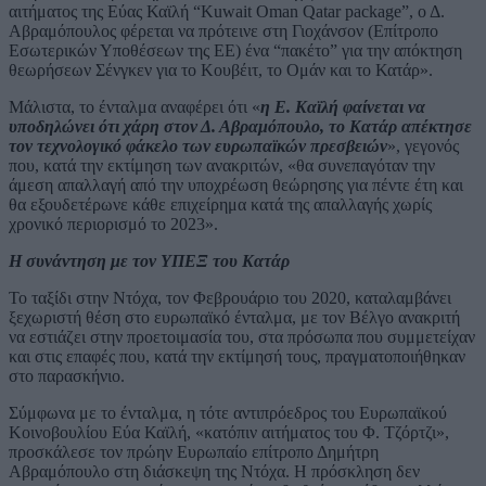
αιτήματος της Εύας Καϊλή “Kuwait Oman Qatar package”, ο Δ.
Αβραμόπουλος φέρεται να πρότεινε στη Γιοχάνσον (Επίτροπο
Εσωτερικών Υποθέσεων της ΕΕ) ένα “πακέτο” για την απόκτηση
θεωρήσεων Σένγκεν για το Κουβέιτ, το Ομάν και το Κατάρ».
Μάλιστα, το ένταλμα αναφέρει ότι «
η Ε. Καϊλή φαίνεται να
υποδηλώνει ότι χάρη στον Δ. Αβραμόπουλο, το Κατάρ απέκτησε
τον τεχνολογικό φάκελο των ευρωπαϊκών πρεσβειών
», γεγονός
που, κατά την εκτίμηση των ανακριτών, «θα συνεπαγόταν την
άμεση απαλλαγή από την υποχρέωση θεώρησης για πέντε έτη και
θα εξουδετέρωνε κάθε επιχείρημα κατά της απαλλαγής χωρίς
χρονικό περιορισμό το 2023».
Η συνάντηση με τον ΥΠΕΞ του Κατάρ
Το ταξίδι στην Ντόχα, τον Φεβρουάριο του 2020, καταλαμβάνει
ξεχωριστή θέση στο ευρωπαϊκό ένταλμα, με τον Βέλγο ανακριτή
να εστιάζει στην προετοιμασία του, στα πρόσωπα που συμμετείχαν
και στις επαφές που, κατά την εκτίμησή τους, πραγματοποιήθηκαν
στο παρασκήνιο.
Σύμφωνα με το ένταλμα, η τότε αντιπρόεδρος του Ευρωπαϊκού
Κοινοβουλίου Εύα Καϊλή, «κατόπιν αιτήματος του Φ. Τζόρτζι»,
προσκάλεσε τον πρώην Ευρωπαίο επίτροπο Δημήτρη
Αβραμόπουλο στη διάσκεψη της Ντόχα. Η πρόσκληση δεν