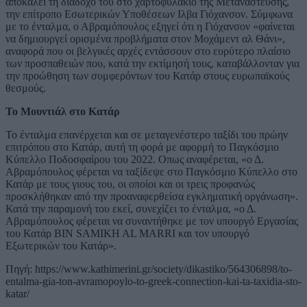
αποκαλεί τη διάδοχό του στο χαρτοφυλάκιο της Μετανάστευσης,
την επίτροπο Εσωτερικών Υποθέσεων Ιλβα Γιόχανσον. Σύμφωνα
με το ένταλμα, ο Αβραμόπουλος εξηγεί ότι η Γιόχανσον «φαίνεται
να δημιουργεί ορισμένα προβλήματα στον Μοχάμεντ αλ Θάνι»,
αναφορά που οι βελγικές αρχές εντάσσουν στο ευρύτερο πλαίσιο
των προσπαθειών που, κατά την εκτίμησή τους, καταβάλλονταν για
την προώθηση των συμφερόντων του Κατάρ στους ευρωπαϊκούς
θεσμούς.
Το Μουντιάλ στο Κατάρ
Το ένταλμα επανέρχεται και σε μεταγενέστερο ταξίδι του πρώην
επιτρόπου στο Κατάρ, αυτή τη φορά με αφορμή το Παγκόσμιο
Κύπελλο Ποδοσφαίρου του 2022. Οπως αναφέρεται, «ο Δ.
Αβραμόπουλος φέρεται να ταξίδεψε στο Παγκόσμιο Κύπελλο στο
Κατάρ με τους γιους του, οι οποίοι και οι τρεις προφανώς
προσκλήθηκαν από την προαναφερθείσα εγκληματική οργάνωση».
Κατά την παραμονή του εκεί, συνεχίζει το ένταλμα, «ο Δ.
Αβραμόπουλος φέρεται να συναντήθηκε με τον υπουργό Εργασίας
του Κατάρ BIN SAMIKH AL MARRI και τον υπουργό
Εξωτερικών του Κατάρ».
Πηγή: https://www.kathimerini.gr/society/dikastiko/564306898/to-
entalma-gia-ton-avramopoylo-to-greek-connection-kai-ta-taxidia-sto-
katar/