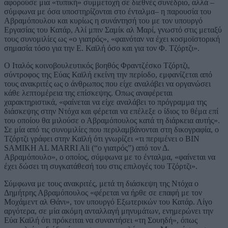
αφορούσε μια «τυπική» συμμετοχή σε διεθνές συνέδριο, αλλά –
σύμφωνα με όσα υποστηρίζονται στο ένταλμα– η παρουσία του
Αβραμόπουλου και κυρίως η συνάντησή του με τον υπουργό
Εργασίας του Κατάρ, Αλί μπιν Σαμίκ αλ Μαρί, γνωστό στις μεταξύ
τους συνομιλίες ως «ο γιατρός», «φαινόταν να έχει κοσμοϊστορική
σημασία τόσο για την Ε. Καϊλή όσο και για τον Φ. Τζόρτζι».
Ο Ιταλός κοινοβουλευτικός βοηθός Φραντζέσκο Τζόρτζι,
σύντροφος της Εύας Καϊλή εκείνη την περίοδο, εμφανίζεται από
τους ανακριτές ως ο άνθρωπος που είχε αναλάβει να οργανώσει
κάθε λεπτομέρεια της επίσκεψης. Oπως αναφέρεται
χαρακτηριστικά, «φαίνεται να είχε αναλάβει το πρόγραμμα της
διάσκεψης στην Ντόχα και φέρεται να επέλεξε ο ίδιος το θέμα επί
του οποίου θα μιλούσε ο Αβραμόπουλος κατά τη διάρκεια αυτής».
Σε μία από τις συνομιλίες που περιλαμβάνονται στη δικογραφία, ο
Τζόρτζι γράφει στην Καϊλή ότι γνωρίζει «τι περιμένει ο BIN
SAMIKH AL MARRI Ali (“ο γιατρός”) από τον Δ.
Αβραμόπουλο», ο οποίος, σύμφωνα με το ένταλμα, «φαίνεται να
έχει δώσει τη συγκατάθεσή του στις επιλογές του Τζόρτζι».
Σύμφωνα με τους ανακριτές, μετά τη διάσκεψη της Ντόχα ο
Δημήτρης Αβραμόπουλος «φέρεται να ήρθε σε επαφή με τον
Μοχάμεντ αλ Θάνι», τον υπουργό Εξωτερικών του Κατάρ. Λίγο
αργότερα, σε μία ακόμη ανταλλαγή μηνυμάτων, ενημερώνει την
Εύα Καϊλή ότι πρόκειται να συναντήσει «τη Σουηδή», όπως