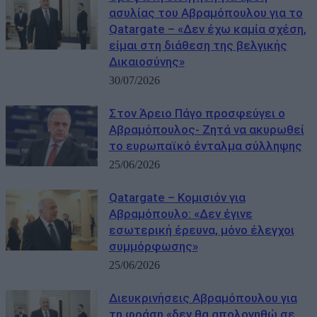
ασυλίας του Αβραμόπουλου για το
Qatargate – «Δεν έχω καμία σχέση,
είμαι στη διάθεση της βελγικής
Δικαιοσύνης»
30/07/2026
Στον Άρειο Πάγο προσφεύγει ο
Αβραμόπουλος- Ζητά να ακυρωθεί
το ευρωπαϊκό ένταλμα σύλληψης
25/06/2026
Qatargate – Κομισιόν για
Αβραμόπουλο: «Δεν έγινε
εσωτερική έρευνα, μόνο έλεγχοι
συμμόρφωσης»
25/06/2026
Διευκρινήσεις Αβραμόπουλου για
τη φράση «δεν θα απολογηθώ σε