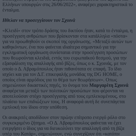
Ελλήνων υπουργών στις 26/06/2022», αναφέρει χαρακτηριστικά το
ένταλμα.
Hθελαν να προσεγγίσουν τον Σχοινά
«Κλειδί» στον τρόπο δράσης του δικτύου ήταν, κατά το ένταλμα, η
προσέγγιση ανθρώπων που βρίσκονταν στα κατάλληλα «πόστα»
για να προωθηθούν οι σκοποί της οργάνωσης. «Μεταξύ αυτών των
καθηκόντων, ένα που φαίνεται ιδιαίτερα σημαντικό για την
εγκληματική οργάνωση συνίσταται στην προσέγγιση προσώπων
που θεωρούνται κλειδιά, εντός του ευρωπαϊκού θεσμού, για την
εξασφάλιση της απαλλαγής από βίζες, όπως ο κ. Σχοινάς, με τον
οποίο ο Δ. Αβραμόπουλος ήταν πιθανότατα σε επαφή. Το ίδιο
ισχύει και για τον Δ.Γ. επικεφαλής μονάδας της DG HOME, ο
οποίος είναι αρμόδιος για το θέμα των θεωρήσεων». Οπως
σημειώνουν δικαστικές πηγές, το όνομα του
Μαργαρίτη Σχοινά
αναφέρεται μεταξύ των πολιτικών προσώπων που φέρονται να
αποτελούσαν στόχο προσέγγισης από τους εμπλεκομένους, στο
πλαίσιο των επιδιώξεων τους. Η αναφορά αυτή δε συνεπάγεται
εμπλοκή του ίδιου στην υπόθεση.
Οι ανακριτές αποδίδουν στον πρώην επίτροπο ενεργό ρόλο στο
συγκεκριμένο ζήτημα. «Ο Δ. Αβραμόπουλος φαίνεται να έχει
ενεργήσει ο ίδιος για να διευκολύνει την απαλλαγή από τη βίζα
υπέρ του Κατάρ», σημειώνουν, ενώ συνεχίζουν ότι «κατόπιν