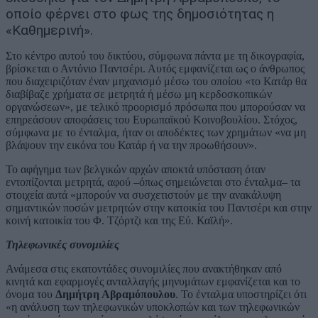
οποίο φέρνει στο φως της δημοσιότητας η
«Καθημερινή».
Στο κέντρο αυτού του δικτύου, σύμφωνα πάντα με τη δικογραφία,
βρίσκεται ο Αντόνιο Παντσέρι. Αυτός εμφανίζεται ως ο άνθρωπος
που διαχειριζόταν έναν μηχανισμό μέσω του οποίου «το Κατάρ θα
διαβίβαζε χρήματα σε μετρητά ή μέσω μη κερδοσκοπικών
οργανώσεων», με τελικό προορισμό πρόσωπα που μπορούσαν να
επηρεάσουν αποφάσεις του Ευρωπαϊκού Κοινοβουλίου. Στόχος,
σύμφωνα με το ένταλμα, ήταν οι αποδέκτες των χρημάτων «να μη
βλάψουν την εικόνα του Κατάρ ή να την προωθήσουν».
Το αφήγημα των βελγικών αρχών αποκτά υπόσταση όταν
εντοπίζονται μετρητά, αφού –όπως σημειώνεται στο ένταλμα– τα
στοιχεία αυτά «μπορούν να συσχετιστούν με την ανακάλυψη
σημαντικών ποσών μετρητών στην κατοικία του Παντσέρι και στην
κοινή κατοικία του Φ. Τζόρτζι και της Εύ. Καϊλή».
Τηλεφωνικές συνομιλίες
Ανάμεσα στις εκατοντάδες συνομιλίες που ανακτήθηκαν από
κινητά και εφαρμογές ανταλλαγής μηνυμάτων εμφανίζεται και το
όνομα του
Δημήτρη Αβραμόπουλου
. Το ένταλμα υποστηρίζει ότι
«η ανάλυση των τηλεφωνικών υποκλοπών και των τηλεφωνικών