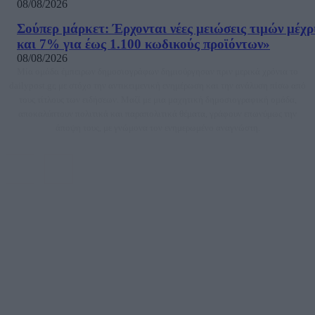
08/08/2026
Σούπερ μάρκετ: Έρχονται νέες μειώσεις τιμών μέχρ
και 7% για έως 1.100 κωδικούς προϊόντων»
08/08/2026
Μία ομάδα έμπειρων δημοσιογράφων δημιούργησαν πριν μερικά χρόνια το
dailypost.gr, με στόχο την αντικειμενική ενημέρωση και την ανάλυση πίσω από
τους τίτλους των ειδήσεων. Μαζί με μια μαχητική δημοσιογραφική ομάδα,
αποκαλύπτουν πολιτικά και παραπολιτικά θέματα, γράφουν επωνύμως την
άποψη τους, με γνώμονα τον ενημερωμένο αναγνώστη.
DAILYPOST.GR – ΤΑΥΤΌΤΗΤΑ
Ιδιοκτήτρια εταιρεία: «ΝΟΗΣΙΣ ΙΚΕ»
Έδρα: Δήμος Αμαρουσίου Αττικής, Αγ. Αθανασίου αρ. 21, Τ.Κ. 15125
ΑΦΜ: 801093076, Δ.Ο.Υ.: ΚΕΦΟΔΕ ΑΤΤΙΚΗΣ, E-mail: press@dailypost.gr, Τηλ.
επικοινωνίας: 2108066997
Νόμιμος Εκπρόσωπος: Ζαχαρός Σταμάτης
Μέτοχοι: Ζαχαρός Σταμάτης, Κουβαράς Γεώργιος, ΥΠΗΡΕΣΙΕΣ ΠΡΟΗΓΜΕΝΗΣ