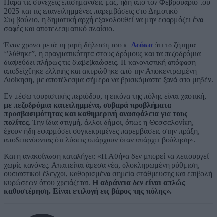
Παρά τις συνεχείς επισημάνσεις μας, ήδη από τον Φεβρουάριο του
2025 και τις επανειλημμένες παρεμβάσεις στο Δημοτικό
Συμβούλιο, η δημοτική αρχή εξακολουθεί να μην εφαρμόζει ένα
σαφές και αποτελεσματικό πλαίσιο.
Έναν χρόνο μετά τη ρητή δήλωση του κ.
Δούκα
ότι το ζήτημα
‘’λύθηκε”, η πραγματικότητα στους δρόμους και τα πεζοδρόμια
διαψεύδει πλήρως τις διαβεβαιώσεις. Η κανονιστική απόφαση
αποδείχθηκε ελλιπής και ακυρώθηκε από την Αποκεντρωμένη
Διοίκηση, με αποτέλεσμα σήμερα να βρισκόμαστε ξανά στο μηδέν.
Εν μέσω τουριστικής περιόδου, η εικόνα της πόλης είναι χαοτική,
με πεζοδρόμια κατειλημμένα, σοβαρά προβλήματα
προσβασιμότητας και καθημερινή ανασφάλεια για τους
πολίτες.
Την ίδια στιγμή, άλλοι δήμοι, όπως η Θεσσαλονίκη,
έχουν ήδη εφαρμόσει συγκεκριμένες παρεμβάσεις στην πράξη,
αποδεικνύοντας ότι λύσεις υπάρχουν όταν υπάρχει βούληση».
Και η ανακοίνωση καταλήγει: «Η Αθήνα δεν μπορεί να λειτουργεί
χωρίς κανόνες. Απαιτείται άμεσα νέα, ολοκληρωμένη ρύθμιση,
ουσιαστικοί έλεγχοι, καθορισμένα σημεία στάθμευσης και επιβολή
κυρώσεων όπου χρειάζεται.
Η αδράνεια δεν είναι απλώς
καθυστέρηση. Είναι επιλογή εις βάρος της πόλης».