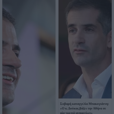
Σοβαρή καταγγελία Μπακογιάννη:
«Ο κ. Δούκας βάζει την Αθήνα σε
μία τροχιά μνημονίων»