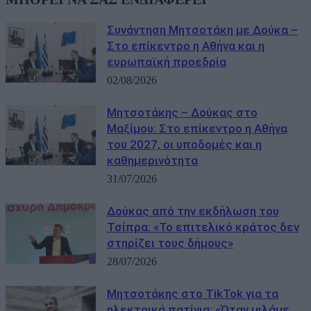
Συνάντηση Μητσοτάκη με Δούκα –
Στο επίκεντρο η Αθήνα και η
ευρωπαϊκή προεδρία
02/08/2026
Μητσοτάκης – Δούκας στο
Μαξίμου: Στο επίκεντρο η Αθήνα
του 2027, οι υποδομές και η
καθημερινότητα
31/07/2026
Δούκας από την εκδήλωση του
Τσίπρα: «Το επιτελικό κράτος δεν
στηρίζει τους δήμους»
28/07/2026
Μητσοτάκης στο TikTok για τα
ηλεκτρικά πατίνια: «Όταν μιλάμε