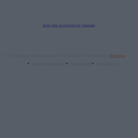
ΤΕΧΝΟΛΟΓΙΑΣ ΠΑΡΑΓΩΓΗΣ ΟΠΤΙΚΟΑΚΟΥΣΤΙΚΩΝ ΜΕΣΩΝ ΜΕΛΕΤΩΝ ΚΑΙ
ΠΑΡΟΧΗΣ ΥΠΗΡΕΣΙΩΝ PLD PLUS ΑΝΩΝ ΕΤΑΙΡΙΑ
Δικαιούχος του ονόματος τομέα (dailypost.gr): ΝΟΗΣΙΣ ΙΚΕ
Διευθυντής/Διαχειριστής: Ζαχαρός Σταμάτης
Διευθυντής Σύνταξης: Ρενάτο Λέκκα
Δείτε εδώ τα στοιχεία της εταιρείας
© 2024 Πνευματικά δικαιώματα: "ΝΟΗΣΙΣ ΙΚΕ". Developed by
Webalists
Πολιτική απορρήτου
Όροι χρήσης
Επικοινωνία