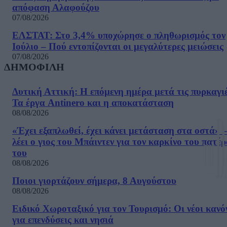
απόφαση Αλαφούζου
07/08/2026
ΕΛΣΤΑΤ: Στο 3,4% υποχώρησε ο πληθωρισμός τον
Ιούλιο – Πού εντοπίζονται οι μεγαλύτερες μειώσεις
07/08/2026
ΔΗΜΟΦΙΛΗ
Δυτική Αττική: Η επόμενη ημέρα μετά τις πυρκαγιέ
Τα έργα Antinero και η αποκατάσταση
08/08/2026
«Έχει εξαπλωθεί, έχει κάνει μετάσταση στα οστά» –
λέει ο γιος του Μπάιντεν για τον καρκίνο του πατέ
του
08/08/2026
Ποιοι γιορτάζουν σήμερα, 8 Αυγούστου
08/08/2026
Ειδικό Χωροταξικό για τον Τουρισμό: Οι νέοι κανό
για επενδύσεις και νησιά