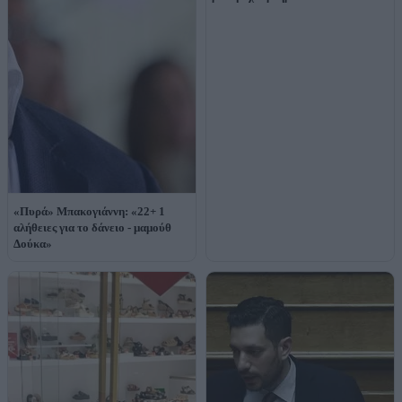
«Πυρά» Μπακογιάννη: «22+ 1
αλήθειες για το δάνειο - μαμούθ
Δούκα»