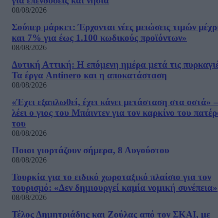
για επενδύσεις και νησιά
08/08/2026
Σούπερ μάρκετ: Έρχονται νέες μειώσεις τιμών μέχρ
και 7% για έως 1.100 κωδικούς προϊόντων»
08/08/2026
Δυτική Αττική: Η επόμενη ημέρα μετά τις πυρκαγιέ
Τα έργα Antinero και η αποκατάσταση
08/08/2026
«Έχει εξαπλωθεί, έχει κάνει μετάσταση στα οστά» –
λέει ο γιος του Μπάιντεν για τον καρκίνο του πατέ
του
08/08/2026
Ποιοι γιορτάζουν σήμερα, 8 Αυγούστου
08/08/2026
Τουρκία για το ειδικό χωροταξικό πλαίσιο για τον
τουρισμό: «Δεν δημιουργεί καμία νομική συνέπεια»
08/08/2026
Τέλος Δημητριάδης και Ζούλας από τον ΣΚΑΙ, με