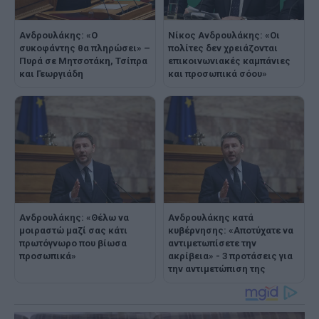
Ανδρουλάκης: «Ο
Νίκος Ανδρουλάκης: «Οι
συκοφάντης θα πληρώσει» –
πολίτες δεν χρειάζονται
Πυρά σε Μητσοτάκη, Τσίπρα
επικοινωνιακές καμπάνιες
και Γεωργιάδη
και προσωπικά σόου»
Ανδρουλάκης: «Θέλω να
Ανδρουλάκης κατά
μοιραστώ μαζί σας κάτι
κυβέρνησης: «Αποτύχατε να
πρωτόγνωρο που βίωσα
αντιμετωπίσετε την
προσωπικά»
ακρίβεια» - 3 προτάσεις για
την αντιμετώπιση της