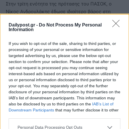
Στην τρίτη ενότητα της πρότασης του ΠΑΣΟΚ, ο
Νίκος Ανδρουλάκης έδωσε ιδιαίτερο βάρος στη
λειτουργία των θεσμών και στην αποκατάσταση της
Dailypost.gr -
Do Not Process My Personal
εμπιστοσύνης των πολιτών προς το πολιτικό
Information
σύστημα. Όπως τόνισε, η εμπιστοσύνη «δεν
αποκαθίσταται με λόγια», αλλά με ισχυρά θεσμικά
If you wish to opt-out of the sale, sharing to third parties, or
processing of your personal or sensitive information for
αντίβαρα, διαφάνεια και ουσιαστικό έλεγχο της
targeted advertising by us, please use the below opt-out
εξουσίας.
section to confirm your selection. Please note that after your
opt-out request is processed you may continue seeing
Στο πλαίσιο αυτό, πρότεινε αλλαγές στον τρόπο
interest-based ads based on personal information utilized by
us or personal information disclosed to third parties prior to
επιλογής της ηγεσίας της Δικαιοσύνης, με στόχο να
your opt-out. You may separately opt-out of the further
περιοριστεί η άμεση κυβερνητική επιρροή και να
disclosure of your personal information by third parties on the
ενισχυθεί η θεσμική ανεξαρτησία της. Ιδιαίτερη
IAB’s list of downstream participants. This information may
also be disclosed by us to third parties on the
IAB’s List of
αναφορά έκανε και στη διαφάνεια στο πολιτικό
Downstream Participants
that may further disclose it to other
σύστημα, προτείνοντας τη συνταγματική
third parties.
κατοχύρωση της Εθνικής Αρχής Διαφάνειας.
Σύμφωνα με την πρόταση του ΠΑΣΟΚ, η Αρχή θα
Personal Data Processing Opt Outs