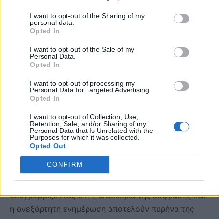
έχει αρμοδιότητα στον έλεγχο των οικονομικών
I want to opt-out of the Sharing of my
personal data.
των κομμάτων, των εκλογικών δαπανών και των
Opted In
δηλώσεων περιουσιακής κατάστασης των πολιτικών
I want to opt-out of the Sale of my
προσώπων. «Η Δημοκρατία δεν μπορεί να λειτουργεί
Personal Data.
με καθεστώς πολιτικού αυτοελέγχου», ανέφερε
Opted In
χαρακτηριστικά.
I want to opt-out of processing my
Personal Data for Targeted Advertising.
Opted In
Για τα μέσα ενημέρωσης, ο πρόεδρος του ΠΑΣΟΚ
κατηγόρησε την κυβέρνηση για αδιαφανή κατανομή
I want to opt-out of Collection, Use,
Retention, Sale, and/or Sharing of my
κρατικής διαφήμισης, «λίστες Πέτσα», «αδιαφανείς
Personal Data that Is Unrelated with the
Purposes for which it was collected.
ροές χρήματος» και συγκέντρωση ισχύος στα ΜΜΕ.
Opted Out
Έθεσε, δε, ζήτημα προστασίας της πολυφωνίας και
CONFIRM
ενίσχυσης της διαφάνειας στο ιδιοκτησιακό
καθεστώς των μέσων ενημέρωσης,
υπογραμμίζοντας ότι η ελευθερία της έκφρασης και
η ανεξάρτητη ενημέρωση αποτελούν πυρήνα της