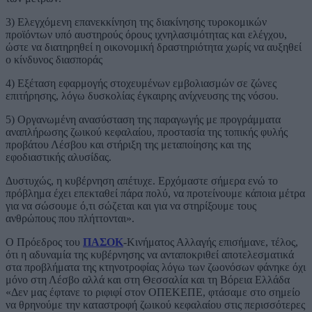
3) Ελεγχόμενη επανεκκίνηση της διακίνησης τυροκομικών
προϊόντων υπό αυστηρούς όρους ιχνηλασιμότητας και ελέγχου,
ώστε να διατηρηθεί η οικονομική δραστηριότητα χωρίς να αυξηθεί
ο κίνδυνος διασποράς
4) Εξέταση εφαρμογής στοχευμένων εμβολιασμών σε ζώνες
επιτήρησης, λόγω δυσκολίας έγκαιρης ανίχνευσης της νόσου.
5) Οργανωμένη ανασύσταση της παραγωγής με προγράμματα
αναπλήρωσης ζωικού κεφαλαίου, προστασία της τοπικής φυλής
προβάτου Λέσβου και στήριξη της μεταποίησης και της
εφοδιαστικής αλυσίδας.
Δυστυχώς, η κυβέρνηση απέτυχε. Ερχόμαστε σήμερα ενώ το
πρόβλημα έχει επεκταθεί πάρα πολύ, να προτείνουμε κάποια μέτρα
για να σώσουμε ό,τι σώζεται και για να στηρίξουμε τους
ανθρώπους που πλήττονται».
Ο Πρόεδρος του
ΠΑΣΟΚ
-Κινήματος Αλλαγής επισήμανε, τέλος,
ότι η αδυναμία της κυβέρνησης να ανταποκριθεί αποτελεσματικά
στα προβλήματα της κτηνοτροφίας λόγω των ζωονόσων φάνηκε όχι
μόνο στη Λέσβο αλλά και στη Θεσσαλία και τη Βόρεια Ελλάδα
«Δεν μας έφτανε το ριφιφί στον ΟΠΕΚΕΠΕ, φτάσαμε στο σημείο
να θρηνούμε την καταστροφή ζωικού κεφαλαίου στις περισσότερες