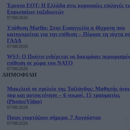
Έρευνα ΕΟΤ: Η Ελλάδα στις κορυφαίες επιλογές τ
Ευρωπαίων ταξιδιωτών
07/08/2026
Υπόθεση Marfin: Στην Εισαγγελία η 46χρονη που
κατηγορείται για την επίθεση – Πέρασε τη νύχτα σ
ΓΑΔΑ
07/08/2026
WSJ: Ο Πούτιν ενδέχεται να δοκιμάσει περιορισμέ
επίθεση σε χώρα του ΝΑΤΟ
07/08/2026
ΔΗΜΟΦΙΛΗ
Μακελειό σε σχολείο της Ταϊλάνδης: Μαθητής άνοι
πυρ και αυτοκτόνησε – 6 νεκροί, 15 τραυματίες
(Photos/Video)
07/08/2026
Ποιοι γιορτάζουν σήμερα, 7 Αυγούστου
07/08/2026