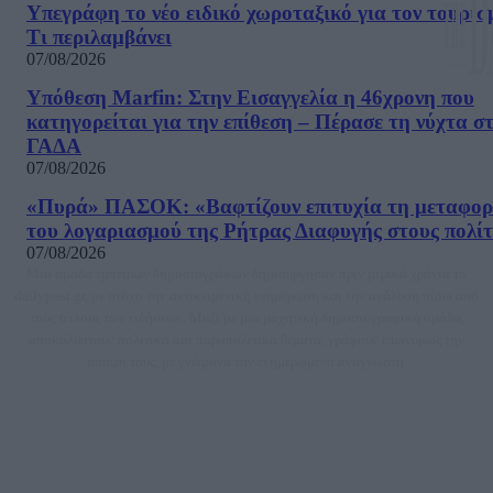
Υπεγράφη το νέο ειδικό χωροταξικό για τον τουρισ
Τι περιλαμβάνει
07/08/2026
Υπόθεση Marfin: Στην Εισαγγελία η 46χρονη που
κατηγορείται για την επίθεση – Πέρασε τη νύχτα σ
ΓΑΔΑ
07/08/2026
«Πυρά» ΠΑΣΟΚ: «Βαφτίζουν επιτυχία τη μεταφο
του λογαριασμού της Ρήτρας Διαφυγής στους πολίτ
07/08/2026
Μία ομάδα έμπειρων δημοσιογράφων δημιούργησαν πριν μερικά χρόνια το
dailypost.gr, με στόχο την αντικειμενική ενημέρωση και την ανάλυση πίσω από
τους τίτλους των ειδήσεων. Μαζί με μια μαχητική δημοσιογραφική ομάδα,
αποκαλύπτουν πολιτικά και παραπολιτικά θέματα, γράφουν επωνύμως την
άποψη τους, με γνώμονα τον ενημερωμένο αναγνώστη.