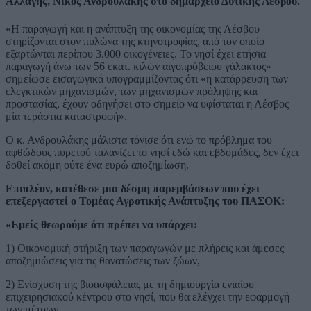
Αλλαγής, Νίκος Ανδρουλάκης στο δημαρχείο Δυτικής Λέσβου.
«Η παραγωγή και η ανάπτυξη της οικονομίας της Λέσβου
στηρίζονται στον πυλώνα της κτηνοτροφίας, από τον οποίο
εξαρτώνται περίπου 3.000 οικογένειες. Το νησί έχει ετήσια
παραγωγή άνω των 56 εκατ. κιλών αιγοπρόβειου γάλακτος»
σημείωσε εισαγωγικά υπογραμμίζοντας ότι «η κατάρρευση των
ελεγκτικών μηχανισμών, των μηχανισμών πρόληψης και
προστασίας, έχουν οδηγήσει στο σημείο να υφίσταται η Λέσβος
μία τεράστια καταστροφή».
Ο κ. Ανδρουλάκης μάλιστα τόνισε ότι ενώ το πρόβλημα του
αφθώδους πυρετού ταλανίζει το νησί εδώ και εβδομάδες, δεν έχει
δοθεί ακόμη ούτε ένα ευρώ αποζημίωση.
Επιπλέον, κατέθεσε μια δέσμη παρεμβάσεων που έχει
επεξεργαστεί ο Τομέας Αγροτικής Ανάπτυξης του ΠΑΣΟΚ:
«Εμείς θεωρούμε ότι πρέπει να υπάρχει:
1) Οικονομική στήριξη των παραγωγών με πλήρεις και άμεσες
αποζημιώσεις για τις θανατώσεις των ζώων,
2) Ενίσχυση της βιοασφάλειας με τη δημιουργία ενιαίου
επιχειρησιακού κέντρου στο νησί, που θα ελέγχει την εφαρμογή
των μέτρων.