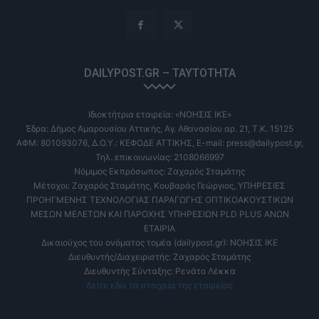
DAILYPOST.GR – ΤΑΥΤΌΤΗΤΑ
Ιδιοκτήτρια εταιρεία: «ΝΟΗΣΙΣ ΙΚΕ»
Έδρα: Δήμος Αμαρουσίου Αττικής, Αγ. Αθανασίου αρ. 21, Τ.Κ. 15125
ΑΦΜ: 801093076, Δ.Ο.Υ.: ΚΕΦΟΔΕ ΑΤΤΙΚΗΣ, E-mail: press@dailypost.gr,
Τηλ. επικοινωνίας: 2108066997
Νόμιμος Εκπρόσωπος: Ζαχαρός Σταμάτης
Μέτοχοι: Ζαχαρός Σταμάτης, Κουβαράς Γεώργιος, ΥΠΗΡΕΣΙΕΣ
ΠΡΟΗΓΜΕΝΗΣ ΤΕΧΝΟΛΟΓΙΑΣ ΠΑΡΑΓΩΓΗΣ ΟΠΤΙΚΟΑΚΟΥΣΤΙΚΩΝ
ΜΕΣΩΝ ΜΕΛΕΤΩΝ ΚΑΙ ΠΑΡΟΧΗΣ ΥΠΗΡΕΣΙΩΝ PLD PLUS ΑΝΩΝ
ΕΤΑΙΡΙΑ
Δικαιούχος του ονόματος τομέα (dailypost.gr): ΝΟΗΣΙΣ ΙΚΕ
Διευθυντής/Διαχειριστής: Ζαχαρός Σταμάτης
Διευθυντής Σύνταξης: Ρενάτο Λέκκα
Δείτε εδώ τα στοιχεία της εταιρείας