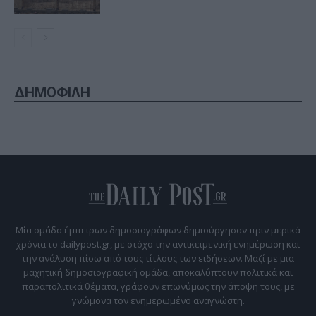
ΔΗΜΟΦΙΛΗ
Μία ομάδα έμπειρων δημοσιογράφων δημιούργησαν πριν μερικά
χρόνια το dailypost.gr, με στόχο την αντικειμενική ενημέρωση και
την ανάλυση πίσω από τους τίτλους των ειδήσεων. Μαζί με μια
μαχητική δημοσιογραφική ομάδα, αποκαλύπτουν πολιτικά και
παραπολιτικά θέματα, γράφουν επωνύμως την άποψη τους, με
γνώμονα τον ενημερωμένο αναγνώστη.