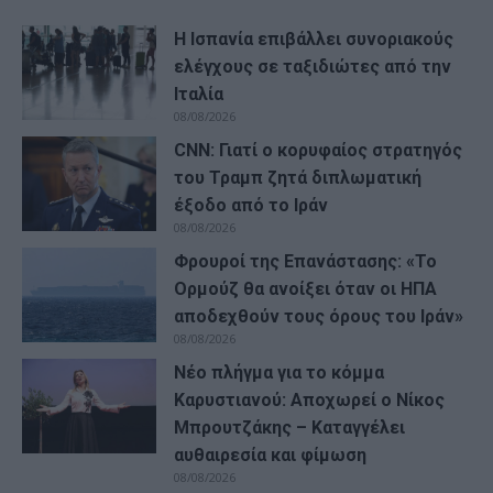
Η Ισπανία επιβάλλει συνοριακούς
ελέγχους σε ταξιδιώτες από την
Ιταλία
08/08/2026
CNN: Γιατί ο κορυφαίος στρατηγός
του Τραμπ ζητά διπλωματική
έξοδο από το Ιράν
08/08/2026
Φρουροί της Επανάστασης: «Το
Ορμούζ θα ανοίξει όταν οι ΗΠΑ
αποδεχθούν τους όρους του Ιράν»
08/08/2026
Νέο πλήγμα για το κόμμα
Καρυστιανού: Αποχωρεί ο Νίκος
Μπρουτζάκης – Καταγγέλει
αυθαιρεσία και φίμωση
08/08/2026