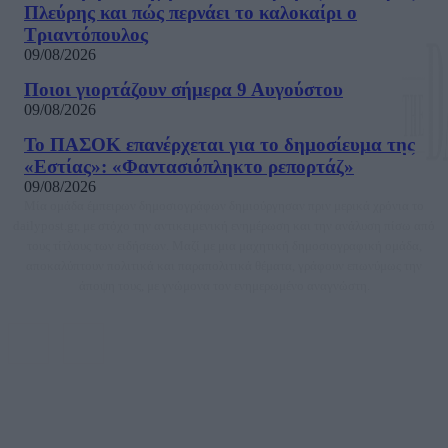
Πλεύρης και πώς περνάει το καλοκαίρι ο
Τριαντόπουλος
09/08/2026
Ποιοι γιορτάζουν σήμερα 9 Αυγούστου
09/08/2026
Το ΠΑΣΟΚ επανέρχεται για το δημοσίευμα της
«Εστίας»: «Φαντασιόπληκτο ρεπορτάζ»
09/08/2026
Μία ομάδα έμπειρων δημοσιογράφων δημιούργησαν πριν μερικά χρόνια το
dailypost.gr, με στόχο την αντικειμενική ενημέρωση και την ανάλυση πίσω από
τους τίτλους των ειδήσεων. Μαζί με μια μαχητική δημοσιογραφική ομάδα,
αποκαλύπτουν πολιτικά και παραπολιτικά θέματα, γράφουν επωνύμως την
άποψη τους, με γνώμονα τον ενημερωμένο αναγνώστη.
DAILYPOST.GR – ΤΑΥΤΌΤΗΤΑ