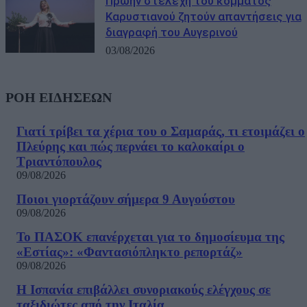
Πρώην στελέχη του κόμματος
Καρυστιανού ζητούν απαντήσεις για
διαγραφή του Αυγερινού
03/08/2026
ΡΟΗ ΕΙΔΗΣΕΩΝ
Γιατί τρίβει τα χέρια του ο Σαμαράς, τι ετοιμάζει ο
Πλεύρης και πώς περνάει το καλοκαίρι ο
Τριαντόπουλος
09/08/2026
Ποιοι γιορτάζουν σήμερα 9 Αυγούστου
09/08/2026
Το ΠΑΣΟΚ επανέρχεται για το δημοσίευμα της
«Εστίας»: «Φαντασιόπληκτο ρεπορτάζ»
09/08/2026
Η Ισπανία επιβάλλει συνοριακούς ελέγχους σε
ταξιδιώτες από την Ιταλία