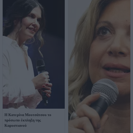
Η Κατερίνα Μουτσάτσου το
πρόσωπο έκπληξη της
Καρυστιανού