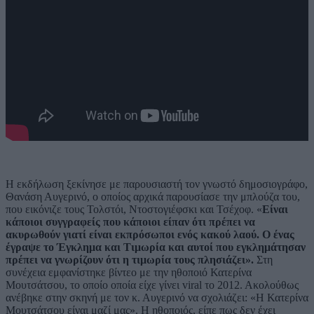
Η εκδήλωση ξεκίνησε με παρουσιαστή τον γνωστό δημοσιογράφο,
Θανάση Αυγερινό, ο οποίος αρχικά παρουσίασε την μπλούζα του,
που εικόνιζε τους Τολστόι, Ντοστογιέφσκι και Τσέχοφ. «
Είναι
κάποιοι συγγραφείς που κάποιοι είπαν ότι πρέπει να
ακυρωθούν γιατί είναι εκπρόσωποι ενός κακού λαού. Ο ένας
έγραψε το Έγκλημα και Τιμωρία και αυτοί που εγκλημάτησαν
πρέπει να γνωρίζουν ότι η τιμωρία τους πλησιάζει».
Στη
συνέχεια εμφανίστηκε βίντεο με την ηθοποιό Κατερίνα
Μουτσάτσου, το οποίο οποία είχε γίνει viral το 2012. Ακολούθως
ανέβηκε στην σκηνή με τον κ. Αυγερινό να σχολιάζει: «Η Κατερίνα
Μουτσάτσου είναι μαζί μας». Η ηθοποιός, είπε πως δεν έχει