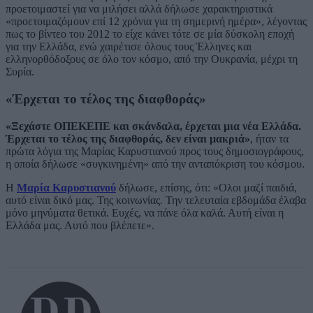
προετοιμαστεί για να μιλήσει αλλά δήλωσε χαρακτηριστικά
«προετοιμαζόμουν επί 12 χρόνια για τη σημερινή ημέρα», λέγοντας
πως το βίντεο του 2012 το είχε κάνει τότε σε μία δύσκολη εποχή
για την Ελλάδα, ενώ χαιρέτισε όλους τους Έλληνες και
ελληνορθόδοξους σε όλο τον κόσμο, από την Ουκρανία, μέχρι τη
Συρία.
«Έρχεται το τέλος της διαφθοράς»
«Ξεχάστε ΟΠΕΚΕΠΕ και σκάνδαλα, έρχεται μια νέα Ελλάδα.
Έρχεται το τέλος της διαφθοράς, δεν είναι μακριά»
, ήταν τα
πρώτα λόγια της Μαρίας Καρυστιανού προς τους δημοσιογράφους,
η οποία δήλωσε «συγκινημένη» από την ανταπόκριση του κόσμου.
Η
Μαρία Καρυστιανού
δήλωσε, επίσης, ότι: «Ολοι μαζί παιδιά,
αυτό είναι δικό μας. Της κοινωνίας. Την τελευταία εβδομάδα έλαβα
μόνο μηνύματα θετικά. Ευχές, να πάνε όλα καλά. Αυτή είναι η
Ελλάδα μας. Αυτό που βλέπετε».