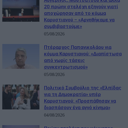
Αυγερινός, Μουτσάτσου και άλλα
20 πρώην στελέχη εξηγούν γιατί
αποχώρησαν από το κόμμα
Καρυστιανού – «Αρνηθήκαμε να
συμβιβαστούμε»
05/08/2026
Πτέραρχος Παπανικολάου για
κόμμα Καρυστιανού: «Διαπίστωσα
από νωρίς τάσεις
συγκεντρωτισμού»
05/08/2026
Πολιτικό Συμβούλιο της «Ελπίδας
για τη Δημοκρατία» υπέρ
Καρυστιανού: «Προσπάθησαν να
διασπάσουν ένα αγνό κίνημα»
04/08/2026