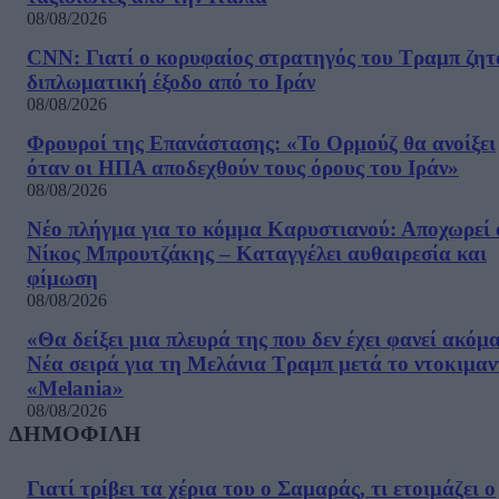
08/08/2026
CNN: Γιατί ο κορυφαίος στρατηγός του Τραμπ ζητ
διπλωματική έξοδο από το Ιράν
08/08/2026
Φρουροί της Επανάστασης: «Το Ορμούζ θα ανοίξει
όταν οι ΗΠΑ αποδεχθούν τους όρους του Ιράν»
08/08/2026
Νέο πλήγμα για το κόμμα Καρυστιανού: Αποχωρεί 
Νίκος Μπρουτζάκης – Καταγγέλει αυθαιρεσία και
φίμωση
08/08/2026
«Θα δείξει μια πλευρά της που δεν έχει φανεί ακόμ
Νέα σειρά για τη Μελάνια Τραμπ μετά το ντοκιμαν
«Melania»
08/08/2026
ΔΗΜΟΦΙΛΗ
Γιατί τρίβει τα χέρια του ο Σαμαράς, τι ετοιμάζει ο