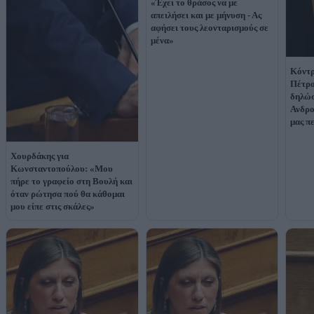
«Έχει το θράσος να με
απειλήσει και με μήνυση - Ας
αφήσει τους λεονταρισμούς σε
μένα»
Κόντρ
Πέτρο
δηλώσ
Ανδρο
μας π
Χουρδάκης για
Κωνσταντοπούλου: «Μου
πήρε το γραφείο στη Βουλή και
όταν ρώτησα πού θα κάθομαι
μου είπε στις σκάλες»