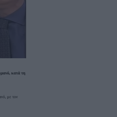
μανό, κατά τη
νό, με τον