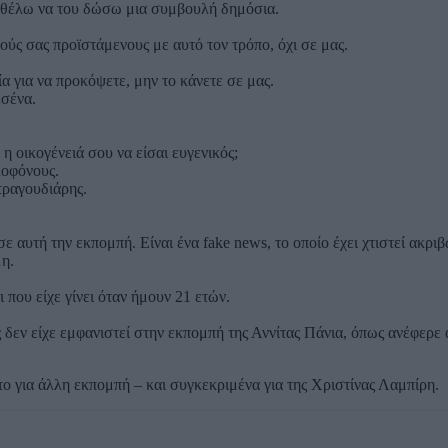
, θέλω να του δώσω μια συμβουλή δημόσια.
ούς σας προϊστάμενους με αυτό τον τρόπο, όχι σε μας.
 για να προκόψετε, μην το κάνετε σε μας.
εσένα.
 η οικογένειά σου να είσαι ευγενικός;
λοφόνους.
τραγουδιάρης.
σε αυτή την εκπομπή. Είναι ένα fake news, το οποίο έχει χτιστεί ακρι
η.
 που είχε γίνει όταν ήμουν 21 ετών.
δεν είχε εμφανιστεί στην εκπομπή της Αννίτας Πάνια, όπως ανέφερε 
 για άλλη εκπομπή – και συγκεκριμένα για της Χριστίνας Λαμπίρη.