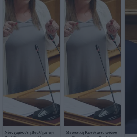
Νέος χαμός στη Βουλή με την
Μετωπική Κωνσταντοπούλου