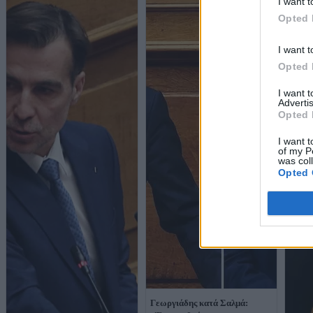
I want t
Opted 
I want t
Opted 
I want 
Advertis
Opted 
I want t
of my P
was col
Opted 
Γεωργιάδης κατά Σαλμά: