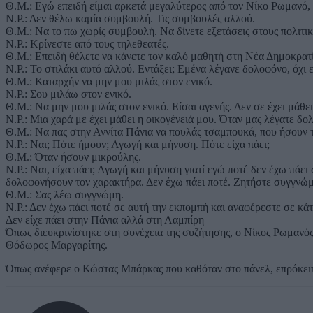
Θ.Μ.: Εγώ επειδή είμαι αρκετά μεγαλύτερος από τον Νίκο Ρωμανό
Ν.Ρ.: Δεν θέλω καμία συμβουλή. Τις συμβουλές αλλού.
Θ.Μ.: Να το πω χωρίς συμβουλή. Να δίνετε εξετάσεις στους πολιτικ
Ν.Ρ.: Κρίνεστε από τους τηλεθεατές.
Θ.Μ.: Επειδή θέλετε να κάνετε τον καλό μαθητή στη Νέα Δημοκρατία
Ν.Ρ.: Το στιλάκι αυτό αλλού. Εντάξει; Εμένα λέγανε δολοφόνο, όχι 
Θ.Μ.: Καταρχήν να μην μου μιλάς στον ενικό.
Ν.Ρ.: Σου μιλάω στον ενικό.
Θ.Μ.: Να μην μου μιλάς στον ενικό. Είσαι αγενής. Δεν σε έχει μάθει
Ν.Ρ.: Μια χαρά με έχει μάθει η οικογένειά μου. Όταν μας λέγατε δο
Θ.Μ.: Να πας στην Αννίτα Πάνια να πουλάς τσαμπουκά, που ήσουν 
Ν.Ρ.: Ναι; Πότε ήμουν; Αγωγή και μήνυση. Πότε είχα πάει;
Θ.Μ.: Όταν ήσουν μικρούλης.
Ν.Ρ.: Ναι, είχα πάει; Αγωγή και μήνυση γιατί εγώ ποτέ δεν έχω πάει 
δολοφονήσουν τον χαρακτήρα. Δεν έχω πάει ποτέ. Ζητήστε συγγνώμ
Θ.Μ.: Σας λέω συγγνώμη.
Ν.Ρ.: Δεν έχω πάει ποτέ σε αυτή την εκπομπή και αναφέρεστε σε κάτι
Δεν είχε πάει στην Πάνια αλλά στη Λαμπίρη
Όπως διευκρινίστηκε στη συνέχεια της συζήτησης, ο Νίκος Ρωμανός 
Θόδωρος Μαργαρίτης.
Όπως ανέφερε ο Κώστας Μπάρκας που καθόταν στο πάνελ, επρόκειτο