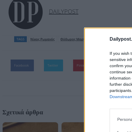
DAILYPOST
Dailypost.
TAGS
Nίκος Ρωμανός
Θόδωρος Μαργαρίτης
If you wish 
sensitive in
Facebook
Twitter
Pinterest
WhatsApp
confirm you
continue se
information 
further disc
participants
Downstream 
Σχετικά άρθρα
Persona