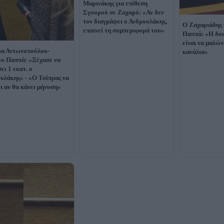
Μαρινάκης για επίθεση
Σγουρού σε Ζαχαρό: «Αν δεν
τον διαγράψει ο Ανδρουλάκης,
Ο Ζαχαριάδης 
επαινεί τη συμπεριφορά του»
Παππά: «Η δου
είναι να μαλώ
α Αντωνοπούλου-
κανάλια»
υ Παππά: «Ξέχασε να
ει 1 εκατ. ο
υλάκης» - «Ο Τσίπρας να
ει αν θα κάνει μήνυση»