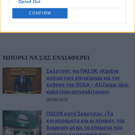
Opted Out
CONFIRM
ΜΠΟΡΕΙ ΝΑ ΣΑΣ ΕΝΔΙΑΦΕΡΕΙ
Σκέρτσος για ΠΑΣΟΚ: «Κανένα
ουσιαστικό επιχείρημα για την
έκθεση του ΟΟΣΑ – Αξίζουμε όλοι
καλύτερη αντιπολίτευση»
08/08/2026
ΠΑΣΟΚ κατά Σκέρτσου: «Τα
επιχειρήματα και οι πίνακες του
διαρκούν μέχρι τα επόμενα που
αναιρούν τα προηγούμενα»