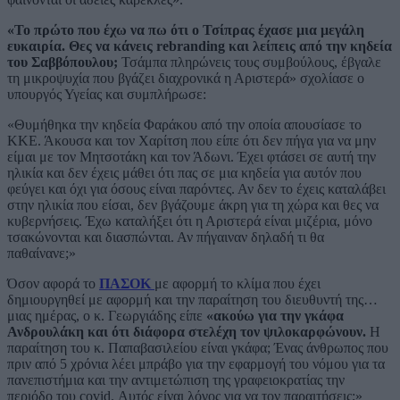
«Το πρώτο που έχω να πω ότι ο Τσίπρας έχασε μια μεγάλη
ευκαιρία. Θες να κάνεις rebranding και λείπεις από την κηδεία
του Σαββόπουλου;
Τσάμπα πληρώνεις τους συμβούλους, έβγαλε
τη μικροψυχία που βγάζει διαχρονικά η Αριστερά» σχολίασε ο
υπουργός Υγείας και συμπλήρωσε:
«Θυμήθηκα την κηδεία Φαράκου από την οποία απουσίασε το
ΚΚΕ. Άκουσα και τον Χαρίτση που είπε ότι δεν πήγα για να μην
είμαι με τον Μητσοτάκη και τον Άδωνι. Έχει φτάσει σε αυτή την
ηλικία και δεν έχεις μάθει ότι πας σε μια κηδεία για αυτόν που
φεύγει και όχι για όσους είναι παρόντες. Αν δεν το έχεις καταλάβει
στην ηλικία που είσαι, δεν βγάζουμε άκρη για τη χώρα και θες να
κυβερνήσεις. Έχω καταλήξει ότι η Αριστερά είναι μιζέρια, μόνο
τσακώνονται και διασπώνται. Αν πήγαιναν δηλαδή τι θα
παθαίνανε;»
Όσον αφορά το
ΠΑΣΟΚ
με αφορμή το κλίμα που έχει
δημιουργηθεί με αφορμή και την παραίτηση του διευθυντή της…
μιας ημέρας, ο κ. Γεωργιάδης είπε
«ακούω για την γκάφα
Ανδρουλάκη και ότι διάφορα στελέχη τον ψιλοκαρφώνουν.
Η
παραίτηση του κ. Παπαβασιλείου είναι γκάφα; Ένας άνθρωπος που
πριν από 5 χρόνια λέει μπράβο για την εφαρμογή του νόμου για τα
πανεπιστήμια και την αντιμετώπιση της γραφειοκρατίας την
περιόδο του covid. Αυτός είναι λόγος για να τον παραιτήσεις;»