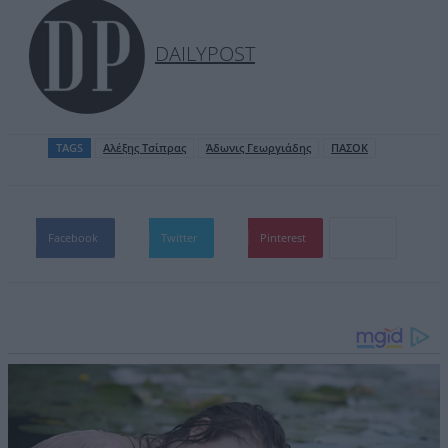
DAILYPOST
TAGS
Aλέξης Τσίπρας
Άδωνις Γεωργιάδης
ΠΑΣΟΚ
Facebook
Twitter
Pinterest