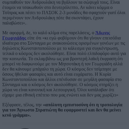
συμπαθούν τον Ανδρουλάκη να βγάλουν τα σώψυχά τους. Είναι
έτοιμοι να τσακωθούν στο δευτερόλεπτο, Αν κάνει κόμμα ο
Τσίπρας και πέσει το ΠΑΣΟΚ 2-3 μονάδες θα σφαχτούν γιατί όλοι
περιμένουν τον Ανδρουλάκη πότε θα σκοντάψει, έχουν
παλαβώσει».
Με αφορμή, δε, το καλό κλίμα στις παρελάσεις, ο
Άδωνις
Γεωργιάδης
είπε ότι «κι εγώ φοβόμουν ότι θα γίνουν επεισόδια
ιδιαίτερα στο Σύνταγμα με ανακοινώσεις ορισμένων γονέων με τις
δηλώσεις Κωνσταντοπούλου με το κάλεσμα για συγκέντρωση,
τελικά ο κόσμος δεν ακολούθησε. Είναι πολύ ελπιδοφόρο αυτό για
την κοινωνία. Το εκλαμβάνω ως μια βροντερή λαϊκή έκφραση ότι
μπορεί να διαφωνούμε με τον Μητσοτάκη ή τον Γεωργιάδη αλλά
δεν θα κάνουμε μπάχαλο τη χώρα. Ο κόσμος δεν τσίμπησε με
όσους ήθελαν φασαρίες και αυτό είναι ευχάριστο. Η Κυρία
Κωνσταντοπούλου και άλλοι επένδυσαν σε μεγάλη φασαρία στο
Σύνταγμα και ο κόσμος δεν ακολούθησε. Ο κόσμος στηρίζει η
χώρα να είναι κανονική και λειτουργική. Όλοι κατάλαβαν ότι
είχαμε μια εθνική επέτειο που μας ενώνει και δεν μας χωρίζει»
Εξέφρασε, τέλος, την
«απόλυτη εμπιστοσύνη ότι η τροπολογία
για τον Άγνωστο Στρατιώτη θα εφαρμοστεί και δεν θα μείνει
κενό γράμμα».