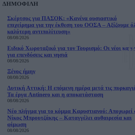
ΔΗΜΟΦΙΛΗ
Σκέρτσος για ΠΑΣΟΚ: «Κανένα ουσιαστικό
επιχείρημα για την έκθεση του ΟΟΣΑ – Αξίζουμε ό
καλύτερη αντιπολίτευση»
08/08/2026
Ειδικό Χωροταξικό για τον Τουρισμό: Οι νέοι κανό
για επενδύσεις και νησιά
08/08/2026
Ξένος ήμην
08/08/2026
Δυτική Αττική: Η επόμενη ημέρα μετά τις πυρκαγιέ
Τα έργα Antinero και η αποκατάσταση
08/08/2026
Νέο πλήγμα για το κόμμα Καρυστιανού: Αποχωρεί 
Νίκος Μπρουτζάκης – Καταγγέλει αυθαιρεσία και
φίμωση
08/08/2026