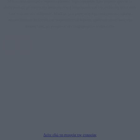
Μία ομάδα έμπειρων δημοσιογράφων δημιούργησαν πριν μερικά χρόνια το
dailypost.gr, με στόχο την αντικειμενική ενημέρωση και την ανάλυση πίσω από
τους τίτλους των ειδήσεων. Μαζί με μια μαχητική δημοσιογραφική ομάδα,
αποκαλύπτουν πολιτικά και παραπολιτικά θέματα, γράφουν επωνύμως την
άποψη τους, με γνώμονα τον ενημερωμένο αναγνώστη.
DAILYPOST.GR – ΤΑΥΤΌΤΗΤΑ
Ιδιοκτήτρια εταιρεία: «ΝΟΗΣΙΣ ΙΚΕ»
Έδρα: Δήμος Αμαρουσίου Αττικής, Αγ. Αθανασίου αρ. 21, Τ.Κ. 15125
ΑΦΜ: 801093076, Δ.Ο.Υ.: ΚΕΦΟΔΕ ΑΤΤΙΚΗΣ, E-mail: press@dailypost.gr, Τηλ.
επικοινωνίας: 2108066997
Νόμιμος Εκπρόσωπος: Ζαχαρός Σταμάτης
Μέτοχοι: Ζαχαρός Σταμάτης, Κουβαράς Γεώργιος, ΥΠΗΡΕΣΙΕΣ ΠΡΟΗΓΜΕΝΗΣ
ΤΕΧΝΟΛΟΓΙΑΣ ΠΑΡΑΓΩΓΗΣ ΟΠΤΙΚΟΑΚΟΥΣΤΙΚΩΝ ΜΕΣΩΝ ΜΕΛΕΤΩΝ ΚΑΙ
ΠΑΡΟΧΗΣ ΥΠΗΡΕΣΙΩΝ PLD PLUS ΑΝΩΝ ΕΤΑΙΡΙΑ
Δικαιούχος του ονόματος τομέα (dailypost.gr): ΝΟΗΣΙΣ ΙΚΕ
Διευθυντής/Διαχειριστής: Ζαχαρός Σταμάτης
Διευθυντής Σύνταξης: Ρενάτο Λέκκα
Δείτε εδώ τα στοιχεία της εταιρείας