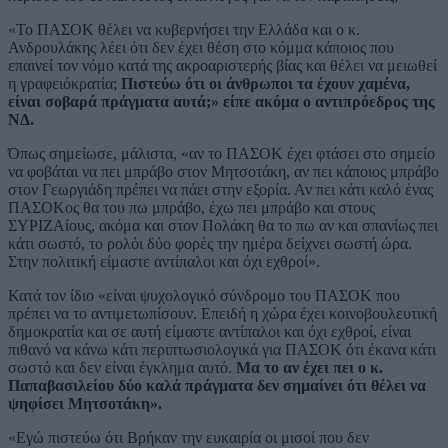
«Το ΠΑΣΟΚ θέλει να κυβερνήσει την Ελλάδα και ο κ.
Ανδρουλάκης λέει ότι δεν έχει θέση στο κόμμα κάποιος που
επαινεί τον νόμο κατά της ακροαριστερής βίας και θέλει να μειωθεί
η γραφειόκρατία;
Πιστεύω ότι οι άνθρωποι τα έχουν χαμένα,
είναι σοβαρά πράγματα αυτά;» είπε ακόμα ο αντιπρόεδρος της
ΝΔ.
Όπως σημείωσε, μάλιστα, «αν το ΠΑΣΟΚ έχει φτάσει στο σημείο
να φοβάται να πει μπράβο στον Μητσοτάκη, αν πει κάποιος μπράβο
στον Γεωργιάδη πρέπει να πάει στην εξορία. Αν πει κάτι καλό ένας
ΠΑΣΟΚος θα του πω μπράβο, έχω πει μπράβο και στους
ΣΥΡΙΖΑίους, ακόμα και στον Πολάκη θα το πω αν και σπανίως πει
κάτι σωστό, το ρολόι δύο φορές την ημέρα δείχνει σωστή ώρα.
Στην πολιτική είμαστε αντίπαλοι και όχι εχθροί».
Κατά τον ίδιο «είναι ψυχολογικό σύνδρομο του ΠΑΣΟΚ που
πρέπει να το αντιμετωπίσουν. Επειδή η χώρα έχει κοινοβουλευτική
δημοκρατία και σε αυτή είμαστε αντίπαλοι και όχι εχθροί, είναι
πιθανό να κάνω κάτι περιπτωσιολογικά για ΠΑΣΟΚ ότι έκανα κάτι
σωστό και δεν είναι έγκλημα αυτό.
Μα το αν έχει πει ο κ.
Παπαβασιλείου δύο καλά πράγματα δεν σημαίνει ότι θέλει να
ψηφίσει Μητσοτάκη».
«Εγώ πιστεύω ότι Βρήκαν την ευκαιρία οι μισοί που δεν