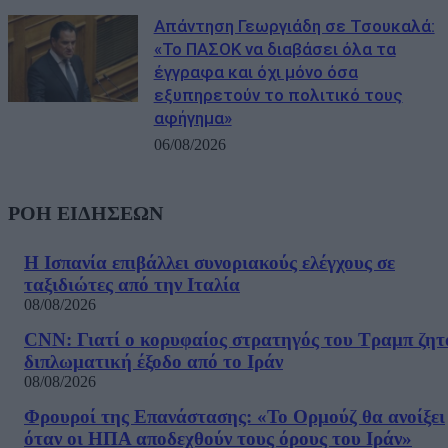
Απάντηση Γεωργιάδη σε Τσουκαλά:
«Το ΠΑΣΟΚ να διαβάσει όλα τα
έγγραφα και όχι μόνο όσα
εξυπηρετούν το πολιτικό τους
αφήγημα»
06/08/2026
ΡΟΗ ΕΙΔΗΣΕΩΝ
Η Ισπανία επιβάλλει συνοριακούς ελέγχους σε
ταξιδιώτες από την Ιταλία
08/08/2026
CNN: Γιατί ο κορυφαίος στρατηγός του Τραμπ ζητ
διπλωματική έξοδο από το Ιράν
08/08/2026
Φρουροί της Επανάστασης: «Το Ορμούζ θα ανοίξει
όταν οι ΗΠΑ αποδεχθούν τους όρους του Ιράν»