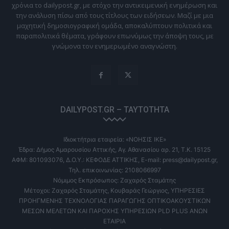
χρόνια το dailypost.gr, με στόχο την αντικειμενική ενημέρωση και
την ανάλυση πίσω από τους τίτλους των ειδήσεων. Μαζί με μια
μαχητική δημοσιογραφική ομάδα, αποκαλύπτουν πολιτικά και
παραπολιτικά θέματα, γράφουν επωνύμως την άποψη τους, με
γνώμονα τον ενημερωμένο αναγνώστη.
DAILYPOST.GR – ΤΑΥΤΌΤΗΤΑ
Ιδιοκτήτρια εταιρεία: «ΝΟΗΣΙΣ ΙΚΕ»
Έδρα: Δήμος Αμαρουσίου Αττικής, Αγ. Αθανασίου αρ. 21, Τ.Κ. 15125
ΑΦΜ: 801093076, Δ.Ο.Υ.: ΚΕΦΟΔΕ ΑΤΤΙΚΗΣ, E-mail: press@dailypost.gr,
Τηλ. επικοινωνίας: 2108066997
Νόμιμος Εκπρόσωπος: Ζαχαρός Σταμάτης
Μέτοχοι: Ζαχαρός Σταμάτης, Κουβαράς Γεώργιος, ΥΠΗΡΕΣΙΕΣ
ΠΡΟΗΓΜΕΝΗΣ ΤΕΧΝΟΛΟΓΙΑΣ ΠΑΡΑΓΩΓΗΣ ΟΠΤΙΚΟΑΚΟΥΣΤΙΚΩΝ
ΜΕΣΩΝ ΜΕΛΕΤΩΝ ΚΑΙ ΠΑΡΟΧΗΣ ΥΠΗΡΕΣΙΩΝ PLD PLUS ΑΝΩΝ
ΕΤΑΙΡΙΑ