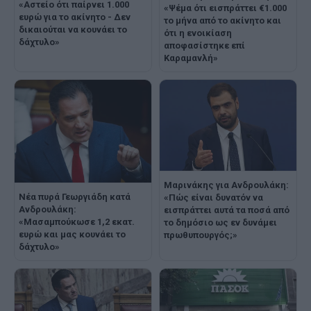
«Αστείο ότι παίρνει 1.000
«Ψέμα ότι εισπράττει €1.000
ευρώ για το ακίνητο - Δεν
το μήνα από το ακίνητο και
δικαιούται να κουνάει το
ότι η ενοικίαση
δάχτυλο»
αποφασίστηκε επί
Καραμανλή»
Μαρινάκης για Ανδρουλάκη:
Νέα πυρά Γεωργιάδη κατά
«Πώς είναι δυνατόν να
Ανδρουλάκη:
εισπράττει αυτά τα ποσά από
«Μασαμπούκωσε 1,2 εκατ.
το δημόσιο ως εν δυνάμει
ευρώ και μας κουνάει το
πρωθυπουργός;»
δάχτυλο»