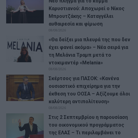
Νέο πλήγμα για το κόμμα
Καρυστιανού: Αποχωρεί ο Νίκος
Μπρουτζάκης – Καταγγέλει
αυθαιρεσία και φίμωση
08/08/2026
«Θα δείξει μια πλευρά της που δεν
έχει φανεί ακόμα» – Νέα σειρά για
τη Μελάνια Τραμπ μετά το
ντοκιμαντέρ «Melania»
08/08/2026
Σκέρτσος για ΠΑΣΟΚ: «Κανένα
ουσιαστικό επιχείρημα για την
έκθεση του ΟΟΣΑ – Αξίζουμε όλοι
καλύτερη αντιπολίτευση»
08/08/2026
Στις 2 Σεπτεμβρίου η παρουσίαση
του οικονομικού προγράμματος
της ΕΛΑΣ – Τι περιλαμβάνει το