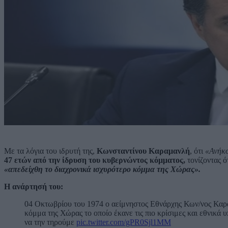
Με τα λόγια του ιδρυτή της,
Κωνσταντίνου Καραμανλή
, ότι
«Ανήκο
47 ετών από την ίδρυση του κυβερνώντος κόμματος,
τονίζοντας ό
«απεδείχθη το διαχρονικά ισχυρότερο κόμμα της Χώρας».
Η ανάρτησή του:
04 Οκτωβρίου του 1974 ο αείμνηστος Εθνάρχης Κων/νος Καρα
κόμμα της Χώρας το οποίο έκανε τις πιο κρίσιμες και εθνικά
να την τηρούμε
pic.twitter.com/gPR0Sjl1MM