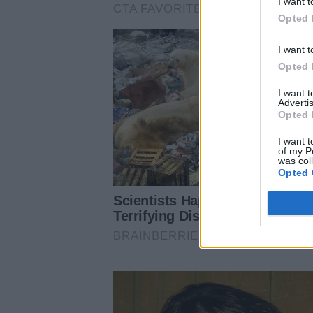
I want t
Opted 
I want t
Opted 
I want 
Advertis
Opted 
I want t
of my P
was col
Opted 