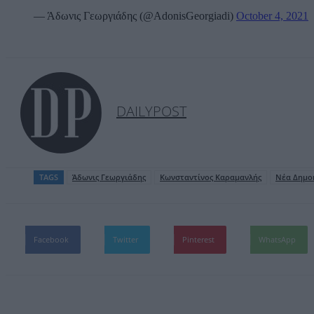
— Άδωνις Γεωργιάδης (@AdonisGeorgiadi)
October 4, 2021
DAILYPOST
TAGS
Άδωνις Γεωργιάδης
Κωνσταντίνος Καραμανλής
Νέα Δημο
Facebook
Twitter
Pinterest
WhatsApp