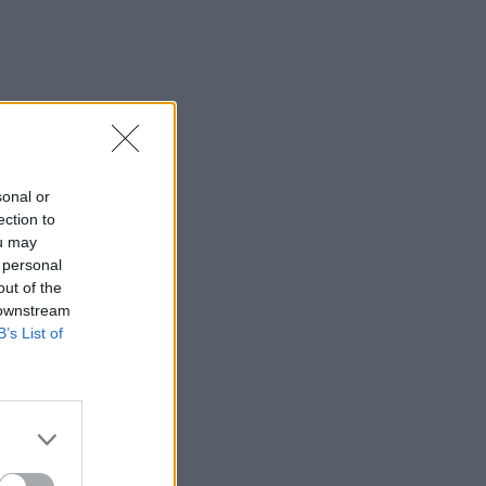
sonal or
ection to
ou may
 personal
out of the
 downstream
B’s List of