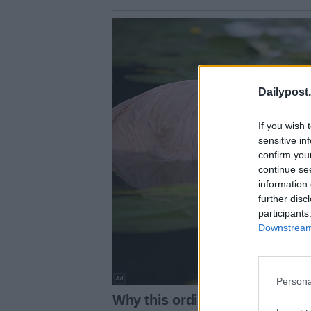
Dailypost.
If you wish 
sensitive in
confirm you
continue se
information 
further disc
participants
Downstream 
Persona