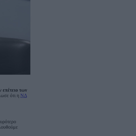
ν
επέτειο των
λωσε ότι η
ΝΔ
χυρότερο
ολουθούμε