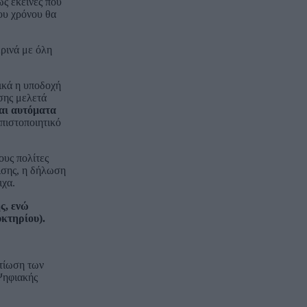
ς εκείνες που
του χρόνου θα
ρινά με όλη
νικά η υποδοχή
σης μελετά
ται αυτόματα
πιστοποιητικό
ους πολίτες
τισης, η δήλωση
ιχα.
ς, ενώ
υκτηρίου).
τίωση των
 Ψηφιακής