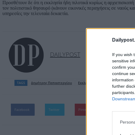
Προσθέτουν δε ότι η εκκλησία ήδη πιλοτικά κυρίως η αρχιεπισκοπή 
τον πολιτιστικό θησαυρό (κάνουν εικονικές περιηγήσεις σε ναούς κ
υπηρεσίες την τελευταία δεκαετία.
Dailypost.
DAILYPOST
If you wish 
sensitive in
confirm you
continue se
information 
TAGS
Δημήτρης Παπαστεργίου
Εκκλησία
further disc
participants
Downstream 
Facebook
Twitter
Pinterest
WhatsApp
Persona