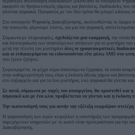
περαιτέρω απλοποίηση διαδικασιών ξεκινά από το υπουργείο Ψηφιακ
αφορούν σε θρησκευτικούς γάμους και βαπτίσεις, διαδικασίες που σ
γίνονται ψηφιακά. Προφανώς με τον ίδιο τρόπο θα μπορεί κάποιος ν
Στο υπουργείο Ψηφιακής Διακυβέρνησης, ακολουθώντας το όραμα 
την κοινωνία, φέρνουμε λύσεις, για μια πιο ψηφιακή, αποτελεσματι
Σύμφωνα με πληροφορίες,
σχεδιάζεται μια εφαρμογή,
την οποία θα
και διεκπεραίωση των απαιτούμενων αιτήσεων για το μυστήριο του 
μετά την τέλεση του μυστηρίου
όλες οι γραφειοκρατικές διαδικασ
και οι ενδιαφερόμενοι να ειδοποιούνται είτε μέσω SMS στο κινη
που έχουν ζητήσει.
Συγκεκριμένα, τα μέχρι τώρα απαιτούμενα έγγραφα, τα οποία αναμέ
στην καθημερινότητά τους είναι η έκδοση άδειας γάμου και βάπτιση
στο ληξιαρχείο και για τα δυο μυστήρια, ενώ ψηφιακά θα γίνεται κα
Σε αυτά, σύμφωνα με πηγές του υπουργείου, θα προστεθεί και η
ψηφιακά και με ένα κλικ προβλέπεται να γίνεται και η έκδοση 
Την ικανοποίησή τους για αυτήν την εξέλιξη εκφράζουν στελέχη
Η ψηφιοποίηση των ιερών κειμηλίων η υποστήριξη των προγραμμάτ
παρεχόμενων υπηρεσιών με το κοινό είναι προτεραιότητα για την εκ
Διακυβέρνησης.