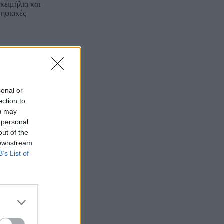
κειμήλια και
ψηφιακές
sonal or
ection to
ou may
 personal
out of the
 downstream
B’s List of