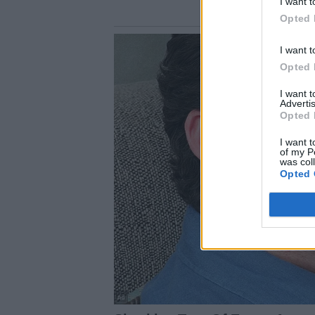
I want t
Opted 
I want t
Opted 
I want 
Advertis
Opted 
I want t
of my P
was col
Opted 