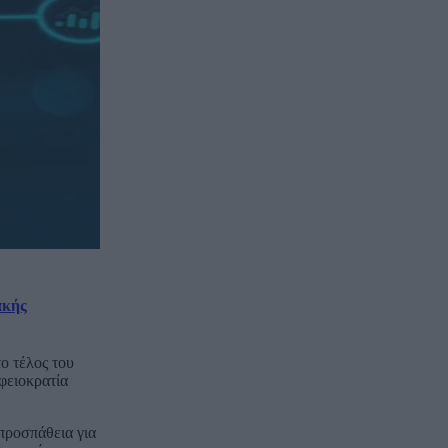
ακής
ο τέλος του
φειοκρατία
προσπάθεια για