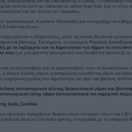
ής Διακυβέρνησης και την Εκκλησία της Ελλάδας. Οι διαδικασίες όπω
ήμερα γίνονται μόνο με επίσκεψη σε κάποιο Ιερό Ναό, έως το τέλος 
α πιστοποιεί και την τέλεση των παραπάνω.
του πρωθυπουργού, Κυριάκου Μητσοτάκη και συνεργαζόμενοι καθημε
κή Ελλάδα για όλους».
 διαχειρίζονται οι Μητροπόλεις, μέσω της οποίας θα γίνεται ηλεκτρο
γάμου και βάπτισης. Ταυτόχρονα, το υπουργείο Ψηφιακής Διακυβέρνη
ίες με τα ληξιαρχεία και τα δημοτολόγια των δήμων να εκτελούν
τό τους
ή με μήνυμα στην ηλεκτρονική τους διεύθυνση σχετικά με το 
νεται να απλοποιηθούν και να ψηφιοποιηθούν ώστε να διευκολύνουν τ
ς, η αίτηση τέλεσης γάμου, η καταχώριση τελεσθέντος γάμου και βάπ
ι η ενημέρωση μερίδας στο δημοτολόγιο για γάμο και βάπτιση, αντίστο
 έκδοση πιστοποιητικού τέλεσης θρησκευτικού γάμου και βάπτιση
πιστοποιητικού λύσης γάμου (αντικατάσταση του σημερινού διαζε
 της Ιεράς Συνόδου
ων εικονικών περιηγήσεων θρησκευτικών ιστορικών τόπων και η βελ
κλησία και αποτελεί ένα πεδίο αρίστης συνεργασίας με το υπουργείο