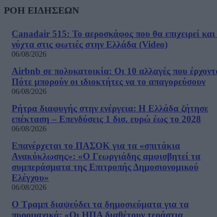
ΡΟΗ ΕΙΔΗΣΕΩΝ
Canadair 515: Το αεροσκάφος που θα επιχειρεί και
νύχτα στις φωτιές στην Ελλάδα (Video)
06/08/2026
Airbnb σε πολυκατοικία: Οι 10 αλλαγές που έρχοντ
Πότε μπορούν οι ιδιοκτήτες να το απαγορεύσουν
06/08/2026
Ρήτρα διαφυγής στην ενέργεια: Η Ελλάδα ζήτησε
επέκταση – Επενδύσεις 1 δισ. ευρώ έως το 2028
06/08/2026
Επανέρχεται το ΠΑΣΟΚ για τα «σπιτάκια
Ανακύκλωσης»: «Ο Γεωργιάδης αμφισβητεί τα
συμπεράσματα της Επιτροπής Δημοσιονομικού
Ελέγχου»
06/08/2026
Ο Τραμπ διαψεύδει τα δημοσιεύματα για τα
πυρομαχικά: «Οι ΗΠΑ διαθέτουν τεράστια