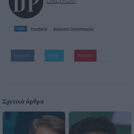
DAILYPOST
TAGS
PosoKanei
Δημήτρης Παπαστεργίου
Facebook
Twitter
Pinterest
Σχετικά άρθρα