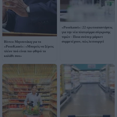
«Posokanei»: 22 ερωτοαπαντήσεις
για την νέα πλατφόρμα σύγκρισης
τιμών - Ποια σούπερ μάρκετ
συμμετέχουν, πώς λειτουργεί
Βίντεο Μητσοτάκη για το
«PosoKanei»: «Μπορείς να ξέρεις
πλέον πού είναι πιο φθηνό το
καλάθι σου»