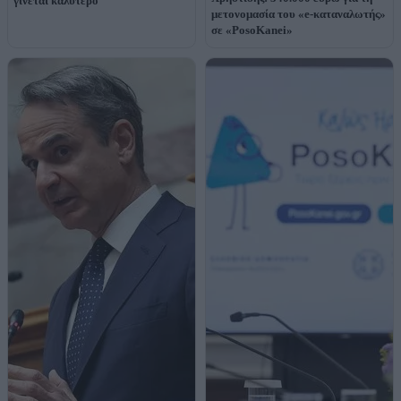
γίνεται καλύτερο
μετονομασία του «e-καταναλωτής»
σε «PosoKanei»