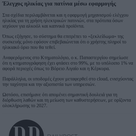
Έλεγχος ηλικίας για πατίνια μέσω εφαρμογής
Στα σχέδια περιλαμβάνεται και η εφαρμογή μηχανισμού ελέγχου
ηλικίας για τη χρήση ηλεκτρικών πατινιών, στα πρότυπα όσων
ισχύουν για αλκοόλ και καπνικά προϊόντα.
Όπως εξήγησε, το σύστημα θα επιτρέπει το «ξεκλείδωμα» της
συσκευής μόνο εφόσον επιβεβαιώνεται ότι ο χρήστης πληροί το
ηλικιακό όριο που θα τεθεί.
Αναφερόμενος στο Κτηματολόγιο, ο κ. Παπαστεργίου σημείωσε
ότι η κτηματογράφηση έχει φτάσει στο 99%, με το υπόλοιπο 1% να
αφορά περιοχές όπως το Βόρειο Αιγαίο και η Κέρκυρα.
Παράλληλα, οι υποδομές έχουν μεταφερθεί στο cloud, ενισχύοντας
την ταχύτητα και την αξιοπιστία των υπηρεσιών.
Ωστόσο, επισήμανε ότι απομένει σημαντική δουλειά για τη
διόρθωση λαθών και τη μείωση των καθυστερήσεων, με ορίζοντα
ολοκλήρωσης το 2027.