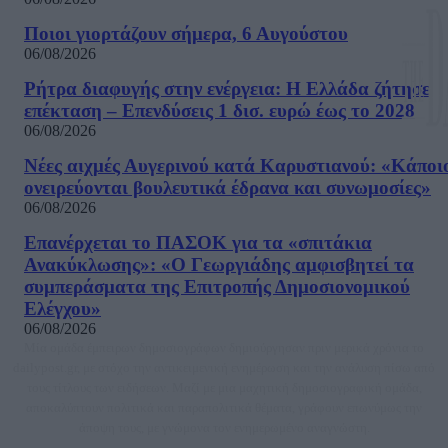
Ποιοι γιορτάζουν σήμερα, 6 Αυγούστου
06/08/2026
Ρήτρα διαφυγής στην ενέργεια: Η Ελλάδα ζήτησε
επέκταση – Επενδύσεις 1 δισ. ευρώ έως το 2028
06/08/2026
Νέες αιχμές Αυγερινού κατά Καρυστιανού: «Kάποι
ονειρεύονται βουλευτικά έδρανα και συνωμοσίες»
06/08/2026
Επανέρχεται το ΠΑΣΟΚ για τα «σπιτάκια
Ανακύκλωσης»: «Ο Γεωργιάδης αμφισβητεί τα
συμπεράσματα της Επιτροπής Δημοσιονομικού
Ελέγχου»
06/08/2026
Μία ομάδα έμπειρων δημοσιογράφων δημιούργησαν πριν μερικά χρόνια το
dailypost.gr, με στόχο την αντικειμενική ενημέρωση και την ανάλυση πίσω από
τους τίτλους των ειδήσεων. Μαζί με μια μαχητική δημοσιογραφική ομάδα,
αποκαλύπτουν πολιτικά και παραπολιτικά θέματα, γράφουν επωνύμως την
άποψη τους, με γνώμονα τον ενημερωμένο αναγνώστη.