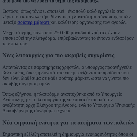
από μόνο του να λύσει το θέμα της ακρίβειας».
Ωστόσο, όπως τόνισε, αποτελεί «ένα πολύ καλό εργαλείο στα
χέρια του καταναλωτή», δίνοντας τη δυνατότητα σύγκρισης τιμών
μεταξύ
σούπερ μάρκετ
και καλύτερης οργάνωσης των αγορών.
Μέχρι στιγμής, πάνω από 250.000 μοναδικοί χρήστες έχουν
επισκεφθεί την πλατφόρμα, επιβεβαιώνοντας το έντονο ενδιαφέρον
των πολιτών.
Νέες λειτουργίες για πιο ακριβείς συγκρίσεις
Απαντώντας σε παρατηρήσεις χρηστών, ο υπουργός προανήγγειλε
βελτιώσεις, όπως η δυνατότητα να εμφανίζονται τα προϊόντα που
δεν είναι διαθέσιμα σε κάθε σούπερ μάρκετ, ώστε να γίνεται πιο
ακριβής σύγκριση τιμών.
Όπως εξήγησε, η πλατφόρμα αναπτύχθηκε από το Υπουργείο
Ανάπτυξης, με τη λειτουργία της να εποπτεύεται από την
ανεξάρτητη αρχή Ελέγχου της Αγοράς, ενώ το Υπουργείο Ψηφιακής
Διακυβέρνησης συνδράμει τεχνικά.
Νέα ψηφιακή ενότητα για τα αιτήματα των πολιτών
Σημαντική εξέλιξη αποτελεί η δημιουργία ενιαίας ενότητας όπου οι