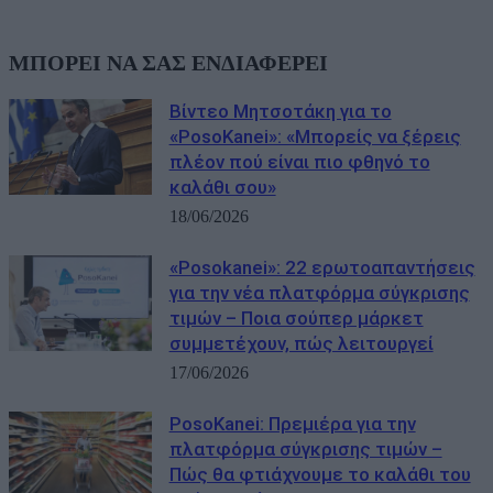
ΜΠΟΡΕΙ ΝΑ ΣΑΣ ΕΝΔΙΑΦΕΡΕΙ
Βίντεο Μητσοτάκη για το
«PosoKanei»: «Μπορείς να ξέρεις
πλέον πού είναι πιο φθηνό το
καλάθι σου»
18/06/2026
«Posokanei»: 22 ερωτοαπαντήσεις
για την νέα πλατφόρμα σύγκρισης
τιμών – Ποια σούπερ μάρκετ
συμμετέχουν, πώς λειτουργεί
17/06/2026
PosoKanei: Πρεμιέρα για την
πλατφόρμα σύγκρισης τιμών –
Πώς θα φτιάχνουμε το καλάθι του