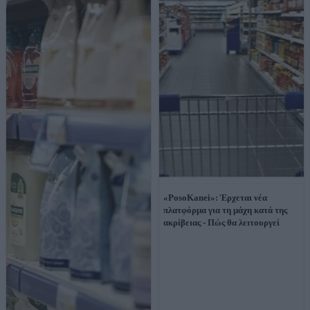
«PosoKanei»: Έρχεται νέα
πλατφόρμα για τη μάχη κατά της
ακρίβειας - Πώς θα λειτουργεί