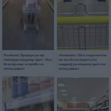
PosoKanei: Πρεμιέρα για την
«Posokanei»: Πότε ενεργοποιείται
πλατφόρμα σύγκρισης τιμών - Πώς
και πώς θα λειτουργεί η νέα
θα φτιάχνουμε το καλάθι του
εφαρμογή για σύγκριση τιμών στα
σούπερ μάρκετ
σούπερ μάρκετ