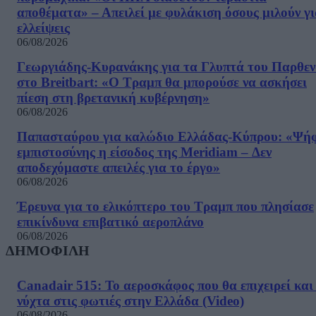
αποθέματα» – Απειλεί με φυλάκιση όσους μιλούν γ
ελλείψεις
06/08/2026
Γεωργιάδης-Κυρανάκης για τα Γλυπτά του Παρθε
στο Breitbart: «Ο Τραμπ θα μπορούσε να ασκήσει
πίεση στη βρετανική κυβέρνηση»
06/08/2026
Παπασταύρου για καλώδιο Ελλάδας-Κύπρου: «Ψή
εμπιστοσύνης η είσοδος της Meridiam – Δεν
αποδεχόμαστε απειλές για το έργο»
06/08/2026
Έρευνα για το ελικόπτερο του Τραμπ που πλησίασε
επικίνδυνα επιβατικό αεροπλάνο
06/08/2026
ΔΗΜΟΦΙΛΗ
Canadair 515: Το αεροσκάφος που θα επιχειρεί και
νύχτα στις φωτιές στην Ελλάδα (Video)
06/08/2026