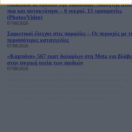
Μακελειό σε σχολείο της Ταϊλάνδης: Μαθητής άνοι
πυρ και αυτοκτόνησε – 6 νεκροί, 15 τραυματίες
(Photos/Video)
07/08/2026
Σαρωτικοί έλεγχοι στις παραλίες – Οι περιοχές με τ
περισσότερες καταγγελίες
07/08/2026
«Καμπάνα» 567 εκατ δολαρίων στη Meta για βλάβε
στην ψυχική υγεία των παιδιών
07/08/2026
Μία ομάδα έμπειρων δημοσιογράφων δημιούργησαν πριν μερικά χρόνια το
dailypost.gr, με στόχο την αντικειμενική ενημέρωση και την ανάλυση πίσω από
τους τίτλους των ειδήσεων. Μαζί με μια μαχητική δημοσιογραφική ομάδα,
αποκαλύπτουν πολιτικά και παραπολιτικά θέματα, γράφουν επωνύμως την
άποψη τους, με γνώμονα τον ενημερωμένο αναγνώστη.