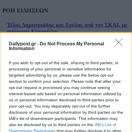
ΡΟΗ ΕΙΔΗΣΕΩΝ
Τέλος Δημητριάδης και Ζούλας από τον ΣΚΑΙ, με
απόφαση Αλαφούζου
07/08/2026
Dailypost.gr -
Do Not Process My Personal
ΕΛΣΤΑΤ: Στο 3,4% υποχώρησε ο πληθωρισμός τον
Information
Ιούλιο – Πού εντοπίζονται οι μεγαλύτερες μειώσεις
07/08/2026
If you wish to opt-out of the sale, sharing to third parties, or
processing of your personal or sensitive information for
Έκθεση του ΟΟΣΑ για την ελληνική οικονομία: Στ
targeted advertising by us, please use the below opt-out
τελευταία θέση το εισόδημα των νοικοκυριών
section to confirm your selection. Please note that after your
07/08/2026
opt-out request is processed you may continue seeing
Υπόθεση Predator: Παραμένει στο αρχείο –
interest-based ads based on personal information utilized by
Απορρίφθηκαν τα αιτήματα Σαμαρά και Σπίρτζη
us or personal information disclosed to third parties prior to
07/08/2026
your opt-out. You may separately opt-out of the further
disclosure of your personal information by third parties on the
«Γιατί οι Τούρκοι συρρέουν στα ελληνικά νησιά;»: 
IAB’s list of downstream participants. This information may
τιμές και το φιλόξενο κλίμα
also be disclosed by us to third parties on the
IAB’s List of
07/08/2026
Downstream Participants
that may further disclose it to other