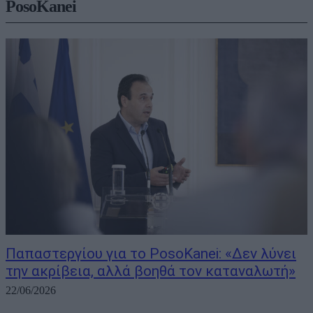
PosoKanei
Παπαστεργίου για το PosoKanei: «Δεν λύνει
την ακρίβεια, αλλά βοηθά τον καταναλωτή»
22/06/2026