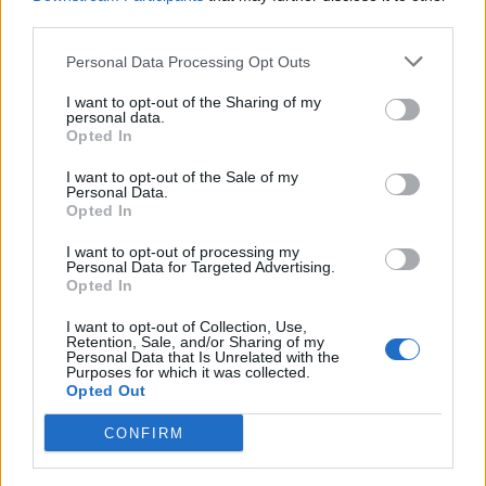
third parties.
Washington Post: Ο Τραμπ φέρεται να έχει διαλέξε
τον διάδοχο του – Τι είπε σε ιδιωτική συνάντηση
Personal Data Processing Opt Outs
07/08/2026
I want to opt-out of the Sharing of my
«Καμπάνα» 567 εκατ δολαρίων στη Meta για βλάβε
personal data.
στην ψυχική υγεία των παιδιών
Opted In
07/08/2026
I want to opt-out of the Sale of my
Η εφαρμογή «Οδύσσεια του Ομήρου» του Διαμαντ
Personal Data.
Opted In
Καραναστάση στην κορυφή του ελληνικού App Sto
07/08/2026
I want to opt-out of processing my
ΔΗΜΟΦΙΛΗ
Personal Data for Targeted Advertising.
Opted In
Washington Post: Ο Τραμπ φέρεται να έχει διαλέξε
I want to opt-out of Collection, Use,
τον διάδοχο του – Τι είπε σε ιδιωτική συνάντηση
Retention, Sale, and/or Sharing of my
07/08/2026
Personal Data that Is Unrelated with the
Purposes for which it was collected.
Opted Out
Υπόθεση Marfin: Στην Εισαγγελία η 46χρονη που
κατηγορείται για την επίθεση – Πέρασε τη νύχτα σ
CONFIRM
ΓΑΔΑ
07/08/2026