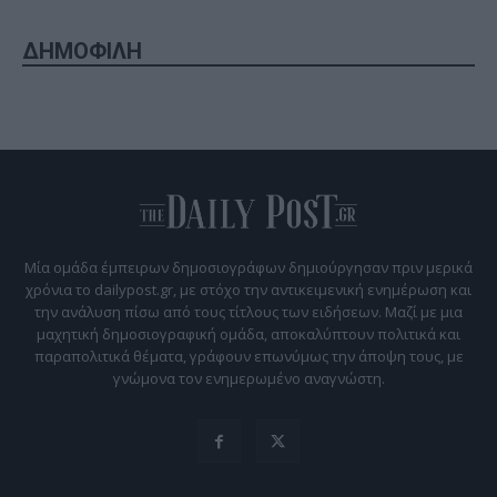
ΔΗΜΟΦΙΛΗ
Μία ομάδα έμπειρων δημοσιογράφων δημιούργησαν πριν μερικά
χρόνια το dailypost.gr, με στόχο την αντικειμενική ενημέρωση και
την ανάλυση πίσω από τους τίτλους των ειδήσεων. Μαζί με μια
μαχητική δημοσιογραφική ομάδα, αποκαλύπτουν πολιτικά και
παραπολιτικά θέματα, γράφουν επωνύμως την άποψη τους, με
γνώμονα τον ενημερωμένο αναγνώστη.