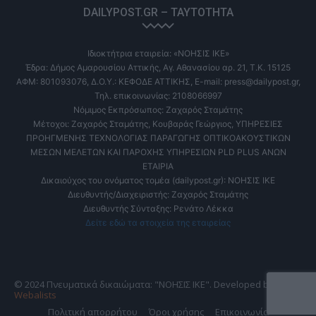
DAILYPOST.GR – ΤΑΥΤΌΤΗΤΑ
Ιδιοκτήτρια εταιρεία: «ΝΟΗΣΙΣ ΙΚΕ»
Έδρα: Δήμος Αμαρουσίου Αττικής, Αγ. Αθανασίου αρ. 21, Τ.Κ. 15125
ΑΦΜ: 801093076, Δ.Ο.Υ.: ΚΕΦΟΔΕ ΑΤΤΙΚΗΣ, E-mail: press@dailypost.gr,
Τηλ. επικοινωνίας: 2108066997
Νόμιμος Εκπρόσωπος: Ζαχαρός Σταμάτης
Μέτοχοι: Ζαχαρός Σταμάτης, Κουβαράς Γεώργιος, ΥΠΗΡΕΣΙΕΣ
ΠΡΟΗΓΜΕΝΗΣ ΤΕΧΝΟΛΟΓΙΑΣ ΠΑΡΑΓΩΓΗΣ ΟΠΤΙΚΟΑΚΟΥΣΤΙΚΩΝ
ΜΕΣΩΝ ΜΕΛΕΤΩΝ ΚΑΙ ΠΑΡΟΧΗΣ ΥΠΗΡΕΣΙΩΝ PLD PLUS ΑΝΩΝ
ΕΤΑΙΡΙΑ
Δικαιούχος του ονόματος τομέα (dailypost.gr): ΝΟΗΣΙΣ ΙΚΕ
Διευθυντής/Διαχειριστής: Ζαχαρός Σταμάτης
Διευθυντής Σύνταξης: Ρενάτο Λέκκα
Δείτε εδώ τα στοιχεία της εταιρείας
© 2024 Πνευματικά δικαιώματα: "ΝΟΗΣΙΣ ΙΚΕ". Developed by
Webalists
Πολιτική απορρήτου
Όροι χρήσης
Επικοινωνία