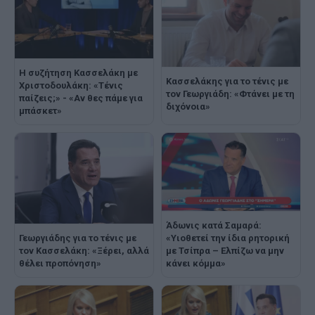
Η συζήτηση Κασσελάκη με
Κασσελάκης για το τένις με
Χριστοδουλάκη: «Τένις
τον Γεωργιάδη: «Φτάνει με τη
παίζεις;» - «Αν θες πάμε για
διχόνοια»
μπάσκετ»
Άδωνις κατά Σαμαρά:
«Υιοθετεί την ίδια ρητορική
Γεωργιάδης για το τένις με
με Τσίπρα – Ελπίζω να μην
τον Κασσελάκη: «Ξέρει, αλλά
κάνει κόμμα»
θέλει προπόνηση»