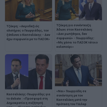
Τζάκρη για συνέντευξη
Τζάκρη: «Ακροδεξιός
Άδωνι στον Κασσελάκη:
ολετήρας ο Γεωργιάδης, τον
«Δεν ρωτήθηκα, δεν
ξέπλυνε ο Κασσελάκης - Δεν
συμφωνώ» - Γεωργιάδης:
έχω συμφωνία με το ΠΑΣΟΚ»
«Μη χάσει το ΠΑΣΟΚ τέτοιο
κελεπούρι»
«Ναι» Γεωργιάδη σε
Κασσελάκης-Γεωργιάδης για
συνάντηση με τον
το debate : «Προσφορά στη
Κασσελάκη μετά την
Δημοκρατία η συζήτησή
πρόταση του Τάιλερ