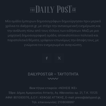
Μία ομάδα έμπειρων δημοσιογράφων δημιούργησαν πριν μερικά
χρόνια το dailypost.gr, με στόχο την αντικειμενική ενημέρωση και
την ανάλυση πίσω από τους τίτλους των ειδήσεων. Μαζί με μια
μαχητική δημοσιογραφική ομάδα, αποκαλύπτουν πολιτικά και
παραπολιτικά θέματα, γράφουν επωνύμως την άποψη τους, με
γνώμονα τον ενημερωμένο αναγνώστη.
DAILYPOST.GR – ΤΑΥΤΌΤΗΤΑ
Ιδιοκτήτρια εταιρεία: «ΝΟΗΣΙΣ ΙΚΕ»
Έδρα: Δήμος Αμαρουσίου Αττικής, Αγ. Αθανασίου αρ. 21, Τ.Κ. 15125
ΑΦΜ: 801093076, Δ.Ο.Υ.: ΚΕΦΟΔΕ ΑΤΤΙΚΗΣ, E-mail: press@dailypost.gr,
Τηλ. επικοινωνίας: 2108066997