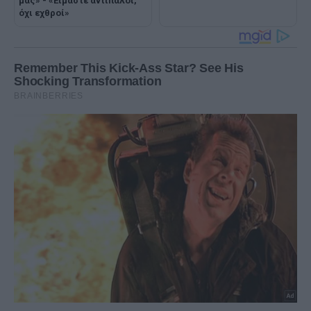
μας» - «Είμαστε αντίπαλοι,
όχι εχθροί»