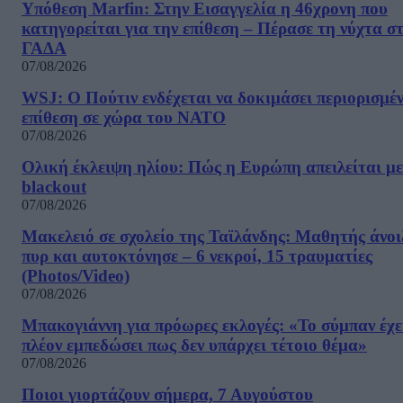
Υπόθεση Marfin: Στην Εισαγγελία η 46χρονη που
κατηγορείται για την επίθεση – Πέρασε τη νύχτα σ
ΓΑΔΑ
07/08/2026
WSJ: Ο Πούτιν ενδέχεται να δοκιμάσει περιορισμέ
επίθεση σε χώρα του ΝΑΤΟ
07/08/2026
Ολική έκλειψη ηλίου: Πώς η Ευρώπη απειλείται με
blackout
07/08/2026
Μακελειό σε σχολείο της Ταϊλάνδης: Μαθητής άνοι
πυρ και αυτοκτόνησε – 6 νεκροί, 15 τραυματίες
(Photos/Video)
07/08/2026
Μπακογιάννη για πρόωρες εκλογές: «Το σύμπαν έχε
πλέον εμπεδώσει πως δεν υπάρχει τέτοιο θέμα»
07/08/2026
Ποιοι γιορτάζουν σήμερα, 7 Αυγούστου