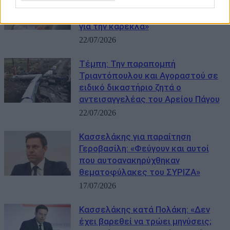
Φάμελλου: «Ρε δεν ντρέπεστε να
μιλάτε έτσι για την Αριστερά – Όλα
για την καρέκλα»
22/07/2026
Τέμπη: Την παραπομπή
Τριαντόπουλου και Αγοραστού σε
ειδικό δικαστήριο ζητά ο
αντεισαγγελέας του Αρείου Πάγου
22/07/2026
Κασσελάκης για παραίτηση
Γεροβασίλη: «Φεύγουν και αυτοί
που αυτοανακηρύχθηκαν
θεματοφύλακες του ΣΥΡΙΖΑ»
17/07/2026
Κασσελάκης κατά Πολάκη: «Δεν
έχει βαρεθεί να τρώει μηνύσεις;