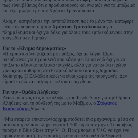
πως είναι βέβαιος ότι ο πρωθυπουργός και γνώριζε για το μπάζωμα
και είχε μιλήσει με τον Χρήστο Τριαντόπουλο.
Ακόμη, κατηγόρησε την αντιπολίτευση πως το μόνο που κατάφερε
είναι την παραπομπή του
Χρήστου Τριαντόπουλου
για
πλημμέλημα και όχι για δόλο για όλους τους εμπλεκόμενους στην
τραγωδία των Τεμπών.
Για το «Κίνημα Δημοκρατίας»
«Η εμπιστοσύνη χτίζεται με πράξεις, όχι με λόγια. Είμαι
υπερήφανος για τη δουλειά που κάνουμε. Είμαι εδώ όχι για να
παίξω το κλασικό πολιτικό παιχνίδι, αλλά για να πω ότι η χώρα
χρειάζεται κάθαρση στο θεσμικό πλαίσιο και της δημόσιας
διοίκησης. Η Ελλάδα πρέπει να είναι χώρα της παραγωγής. Δεν
είμαστε εδώ να παίξουμε πολιτικά παιχνίδια».
Για την «Ομάδα Αλήθειας»
Αναφερόμενος στις αποκαλύψεις του Inside Story για την Ομάδα
Αλήθειας και τη σύνδεσή της με το Μαξίμου, ο
Στέφανος
Κασσελάκης
δήλωσε:
«Μία εταιρεία επικοινωνίας χρηματοδοτεί ένα μηχανισμό, μέσα σε
αυτό και τρολ που πληρώνονται 1.500 ευρώ τον μήνα. Τι ακριβώς
παρέχει η Blue Skies στην V+O; Πως μπορεί η V+O να έχει ένα
προϊόν από αυτή την εταιρεία, η οποία πολύ απλά δολοφονεί