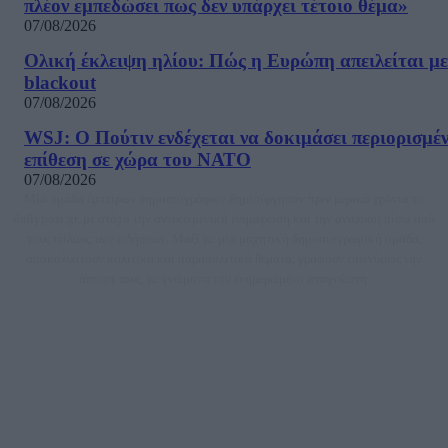
πλέον εμπεδώσει πως δεν υπάρχει τέτοιο θέμα»
07/08/2026
Ολική έκλειψη ηλίου: Πώς η Ευρώπη απειλείται με
blackout
07/08/2026
WSJ: Ο Πούτιν ενδέχεται να δοκιμάσει περιορισμέ
επίθεση σε χώρα του ΝΑΤΟ
07/08/2026
Μία ομάδα έμπειρων δημοσιογράφων δημιούργησαν πριν μερικά χρόνια το
dailypost.gr, με στόχο την αντικειμενική ενημέρωση και την ανάλυση πίσω από
τους τίτλους των ειδήσεων. Μαζί με μια μαχητική δημοσιογραφική ομάδα,
αποκαλύπτουν πολιτικά και παραπολιτικά θέματα, γράφουν επωνύμως την
άποψη τους, με γνώμονα τον ενημερωμένο αναγνώστη.
DAILYPOST.GR – ΤΑΥΤΌΤΗΤΑ