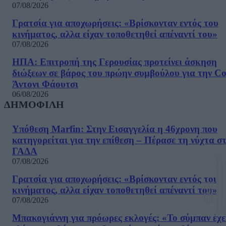
07/08/2026
Γρατσία για αποχωρήσεις: «Bρίσκονταν εντός του
κινήματος, αλλα είχαν τοποθετηθεί απέναντί του»
07/08/2026
ΗΠΑ: Επιτροπή της Γερουσίας προτείνει άσκηση
διώξεων σε βάρος του πρώην συμβούλου για την Co
Άντονι Φάουτσι
06/08/2026
ΔΗΜΟΦΙΛΗ
Υπόθεση Marfin: Στην Εισαγγελία η 46χρονη που
κατηγορείται για την επίθεση – Πέρασε τη νύχτα σ
ΓΑΔΑ
07/08/2026
Γρατσία για αποχωρήσεις: «Bρίσκονταν εντός του
κινήματος, αλλα είχαν τοποθετηθεί απέναντί του»
07/08/2026
Μπακογιάννη για πρόωρες εκλογές: «Το σύμπαν έχε