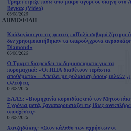
Τραμπ έτρεξε πίσω από μικρό αγόρι σε σκηνή στο 
Βέγκας (Video)
06/08/2026
ΔΗΜΟΦΙΛΗ
Κούλογλου γαι τις φωτιές: «Πολύ σοβαρό ζήτημα ό
δεν χρησιμοποιήθηκαν τα υπερσύγχρονα αεροσκάφ
Diamond»
06/08/2026
Ο Τραμπ διαψεύδει τα δημοσιεύματα για τα
πυρομαχικά: «Οι ΗΠΑ διαθέτουν τεράστια
αποθέματα» – Απειλεί με φυλάκιση όσους μιλούν γ
ελλείψεις
06/08/2026
ΕΛΑΣ: «Βιομηχανία κοροϊδίας από τον Μητσοτάκ
7 χρόνια μετά, ξαναπαρουσιάζει τις ίδιες ανεκπλήρ
υποσχέσεις»
06/08/2026
Χατζηδάκης: «Στον κάλαθο των αχρήστων οι