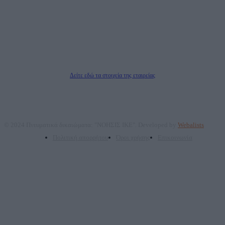
ΑΦΜ: 801093076, Δ.Ο.Υ.: ΚΕΦΟΔΕ ΑΤΤΙΚΗΣ, E-mail: press@dailypost.gr, Τηλ.
επικοινωνίας: 2108066997
Νόμιμος Εκπρόσωπος: Ζαχαρός Σταμάτης
Μέτοχοι: Ζαχαρός Σταμάτης, Κουβαράς Γεώργιος, ΥΠΗΡΕΣΙΕΣ ΠΡΟΗΓΜΕΝΗΣ
ΤΕΧΝΟΛΟΓΙΑΣ ΠΑΡΑΓΩΓΗΣ ΟΠΤΙΚΟΑΚΟΥΣΤΙΚΩΝ ΜΕΣΩΝ ΜΕΛΕΤΩΝ ΚΑΙ
ΠΑΡΟΧΗΣ ΥΠΗΡΕΣΙΩΝ PLD PLUS ΑΝΩΝ ΕΤΑΙΡΙΑ
Δικαιούχος του ονόματος τομέα (dailypost.gr): ΝΟΗΣΙΣ ΙΚΕ
Διευθυντής/Διαχειριστής: Ζαχαρός Σταμάτης
Διευθυντής Σύνταξης: Ρενάτο Λέκκα
Δείτε εδώ τα στοιχεία της εταιρείας
© 2024 Πνευματικά δικαιώματα: "ΝΟΗΣΙΣ ΙΚΕ". Developed by
Webalists
Πολιτική απορρήτου
Όροι χρήσης
Επικοινωνία