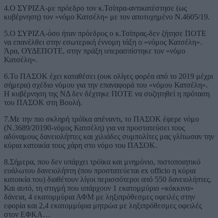
4.Ο ΣΥΡΙΖΑ-με πρόεδρο τον κ.Τσίπρα-αντικατέστησε (ως
κυβέρνηση) τον «νόμο Κατσέλη» με τον αποτυχημένο Ν.4605/19.
5.Ο ΣΥΡΙΖΑ-όσο ήταν πρόεδρος ο κ.Τσίπρας-δεν ζήτησε ΠΟΤΕ
να επανέλθει στην εσωτερική έννομη τάξη ο «νόμος Κατσέλη».
Άρα, ΟΥΔΕΠΟΤΕ, στην πράξη υπερασπίστηκε τον «νόμο
Κατσέλη».
6.Το ΠΑΣΟΚ έχει καταθέσει (ουκ ολίγες φορέα από το 2019 μέχρι
σήμερα) σχέδιο νόμου για την επαναφορά του «νόμου Κατσέλη».
Η κυβέρνηση της ΝΔ δεν δέχτηκε ΠΟΤΕ να συζητηθεί η πρόταση
του ΠΑΣΟΚ στη Βουλή.
7.Με την πιο σκληρή τρόϊκα απέναντι, το ΠΑΣΟΚ έφερε νόμο
(Ν.3689/20190-νόμος Κατσέλη) για να προστατεύσει τους
αδύναμους δανειολήπτες και χιλιάδες συμπολίτες μας γλίτωσαν την
κύρια κατοικία τους χάρη στο νόμο του ΠΑΣΟΚ.
8.Σήμερα, που δεν υπάρχει τρόϊκα και μνημόνιο, πιστοποιητικό
ευάλωτου δανειολήπτη (που προστατεύεται ex officio η κύρια
κατοικία του) διαθέτουν λίγοι περισσότεροι από 550 δανειολήπτες.
Και αυτό, τη στιγμή που υπάρχουν 1 εκατομμύριο «κόκκινα»
δάνεια, 4 εκατομμύρια ΑΦΜ με ληξιπρόθεσμες οφειλές στην
εφορία και 2,4 εκατομμύρια μητρώα με ληξιπρόθεσμες οφειλές
στον ΕΦΚΑ…