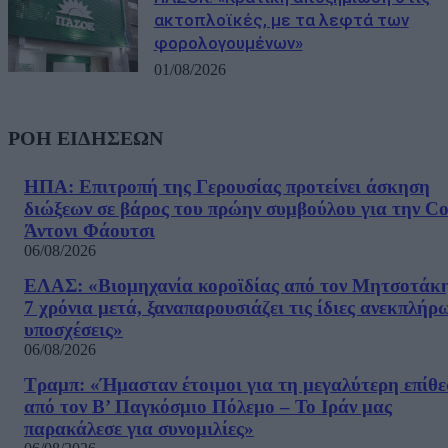
ακτοπλοϊκές, με τα λεφτά των
φορολογουμένων»
01/08/2026
ΡΟΗ ΕΙΔΗΣΕΩΝ
ΗΠΑ: Επιτροπή της Γερουσίας προτείνει άσκηση
διώξεων σε βάρος του πρώην συμβούλου για την Co
Άντονι Φάουτσι
06/08/2026
ΕΛΑΣ: «Βιομηχανία κοροϊδίας από τον Μητσοτάκ
7 χρόνια μετά, ξαναπαρουσιάζει τις ίδιες ανεκπλήρ
υποσχέσεις»
06/08/2026
Τραμπ: «Ήμασταν έτοιμοι για τη μεγαλύτερη επίθ
από τον Β’ Παγκόσμιο Πόλεμο – Το Ιράν μας
παρακάλεσε για συνομιλίες»