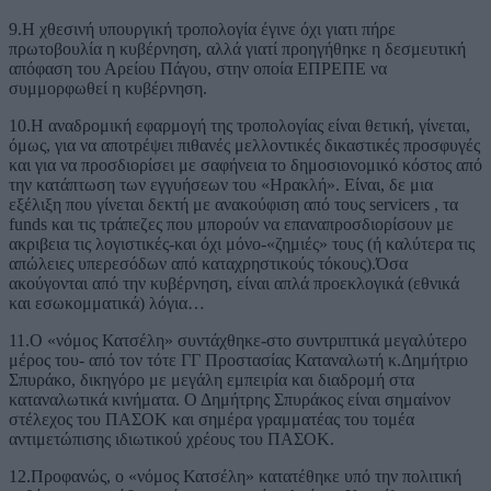
9.Η χθεσινή υπουργική τροπολογία έγινε όχι γιατι πήρε
πρωτοβουλία η κυβέρνηση, αλλά γιατί προηγήθηκε η δεσμευτική
απόφαση του Αρείου Πάγου, στην οποία ΕΠΡΕΠΕ να
συμμορφωθεί η κυβέρνηση.
10.Η αναδρομική εφαρμογή της τροπολογίας είναι θετική, γίνεται,
όμως, για να αποτρέψει πιθανές μελλοντικές δικαστικές προσφυγές
και για να προσδιορίσει με σαφήνεια το δημοσιονομικό κόστος από
την κατάπτωση των εγγυήσεων του «Ηρακλή». Είναι, δε μια
εξέλιξη που γίνεται δεκτή με ανακούφιση από τους servicers , τα
funds και τις τράπεζες που μπορούν να επαναπροσδιορίσουν με
ακριβεια τις λογιστικές-και όχι μόνο-«ζημιές» τους (ή καλύτερα τις
απώλειες υπερεσόδων από καταχρηστικούς τόκους).Όσα
ακούγονται από την κυβέρνηση, είναι απλά προεκλογικά (εθνικά
και εσωκομματικά) λόγια…
11.Ο «νόμος Κατσέλη» συντάχθηκε-στο συντριπτικά μεγαλύτερο
μέρος του- από τον τότε ΓΓ Προστασίας Καταναλωτή κ.Δημήτριο
Σπυράκο, δικηγόρο με μεγάλη εμπειρία και διαδρομή στα
καταναλωτικά κινήματα. Ο Δημήτρης Σπυράκος είναι σημαίνον
στέλεχος του ΠΑΣΟΚ και σημέρα γραμματέας του τομέα
αντιμετώπισης ιδιωτικού χρέους του ΠΑΣΟΚ.
12.Προφανώς, ο «νόμος Κατσέλη» κατατέθηκε υπό την πολιτική