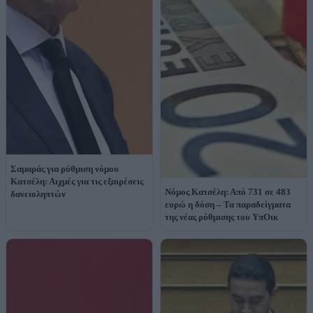
Σαμαράς για ρύθμιση νόμου
Κατσέλη: Αιχμές για τις εξαιρέσεις
Νόμος Κατσέλη: Από 731 σε 483
δανειοληπτών
ευρώ η δόση – Τα παραδείγματα
της νέας ρύθμισης του ΥπΟικ