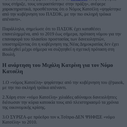
τους στήριξε, τους υπερασπίστηκε στην πράξη», ανέφερε
χαρακτηριστικά, προσθέτοντας ότι ο Νόμος Κατσέλη «ψηφίστηκε
από την κυβέρνηση του ΠΑΣΟΚ, με την πιο σκληρή τρόικα
απέναντι».
Παράλληλα, σημείωσε ότι το ΠΑΣΟΚ έχει καταθέσει
επανειλημμένα, από το 2019 έως σήμερα, πρόταση νόμου για την
επαναφορά του πλαισίου προστασίας των δανειοληπτών,
υποστηρίζοντας ότι η κυβέρνηση της Νέας Δημοκρατίας δεν έχει
αποδεχθεί μέχρι σήμερα να συζητηθεί η σχετική πρόταση στη
Βουλή.
Η ανάρτηση του Μιχάλη Κατρίνη για τον Νόμο
Κατσέλη
1.Ο «νόμος Κατσέλη» ψηφίστηκε από την κυβέρνηση του @pasok,
με την πιο σκληρή τρόϊκα απέναντι.
2.Χάρη στον «νόμο Κατσέλη» χιλιάδες αδύναμοι δανειολήπτες
διέσωσαν την κύρια κατοικία τους από πλειστηριασμό τα χρόνια
της οικονομικής κρίσης.
3.Ο ΣΥΡΙΖΑ-με πρόεδρο τον κ.Τσίπρα-ΔΕΝ ΨΗΦΙΣΕ «νόμο
Κατσέλη» το 2010.