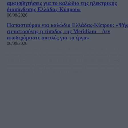
αμφισβητήσεις για το καλώδιο της ηλεκτρικής
διασύνδεσης Ελλάδας-Κύπρου»
06/08/2026
Παπασταύρου για καλώδιο Ελλάδας-Κύπρου: «Ψή
εμπιστοσύνης η είσοδος της Meridiam – Δεν
αποδεχόμαστε απειλές για το έργο»
06/08/2026
Μία ομάδα έμπειρων δημοσιογράφων δημιούργησαν πριν μερικά χρόνια το
dailypost.gr, με στόχο την αντικειμενική ενημέρωση και την ανάλυση πίσω από
τους τίτλους των ειδήσεων. Μαζί με μια μαχητική δημοσιογραφική ομάδα,
αποκαλύπτουν πολιτικά και παραπολιτικά θέματα, γράφουν επωνύμως την
άποψη τους, με γνώμονα τον ενημερωμένο αναγνώστη.
DAILYPOST.GR – ΤΑΥΤΌΤΗΤΑ
Ιδιοκτήτρια εταιρεία: «ΝΟΗΣΙΣ ΙΚΕ»
Έδρα: Δήμος Αμαρουσίου Αττικής, Αγ. Αθανασίου αρ. 21, Τ.Κ. 15125