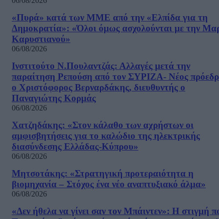
06/08/2026
«Πυρά» κατά των ΜΜΕ από την «Ελπίδα για τη
Δημοκρατία»: «Όλοι όμως ασχολούνται με την Μα
Καρυστιανού»
06/08/2026
Ινστιτούτο Ν.Πουλαντζάς: Αλλαγές μετά την
παραίτηση Ρεπούση από τον ΣΥΡΙΖΑ- Νέος πρόεδρ
ο Χριστόφορος Βερναρδάκης, διευθυντής ο
Παναγιώτης Κορμάς
06/08/2026
Χατζηδάκης: «Στον κάλαθο των αχρήστων οι
αμφισβητήσεις για το καλώδιο της ηλεκτρικής
διασύνδεσης Ελλάδας-Κύπρου»
06/08/2026
Μητσοτάκης: «Στρατηγική προτεραιότητα η
βιομηχανία – Στόχος ένα νέο αναπτυξιακό άλμα»
06/08/2026
«Δεν ήθελα να γίνει σαν τον Μπάιντεν»: Η στιγμή π