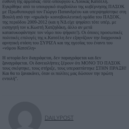
ευθύνη της αρμόδιας -τότε-υπουργού κ.Λούκας Κατσέλη.
Εγκρίθηκε από το υπουργικό συμβούλιο της κυβέρνησης ΠΑΣΟΚ
με Πρωθυπουργό τον Γιώργο Παπανδρέου και υπερψηφίστηκε στη
Βουλή από την «ηρωϊκή» κοινοβουλευτική ομάδα του ΠΑΣΟΚ,
της περιόδου 2009-2012 (και η ΝΔ είχε ψηφίσει τότε υπέρ, με
εισηγητή τον κ.Κωστή Χατζηδάκη, άλλο αν μετά
κατασυκοφάντησε τον νόμο που ψήφισε!). Οι όποιες προσωπικές
πολιτικές επιλογές της κ.Κατσέλη δεν εξαγνίζουν την διαχρονικά
αρνητική στάση του ΣΥΡΙΖΑ και της ηγεσίας του έναντι του
«νόμου Κατσέλη»
Η ιστορία δεν διαγράφεται, δεν παραγράφεται και δεν
ξαναγράφεται. Οι δανειολήπτες ξέρουν ότι ΜΟΝΟ ΤΟ ΠΑΣΟΚ
τους σκέφτηκε, τους στήριξε, τους υπερασπίστηκε ΣΤΗΝ ΠΡΑΞΗ!
Και θα το ξανακάνει, όταν οι πολίτες μας δώσουν την πρώτη
εντολή”.
DAILYPOST