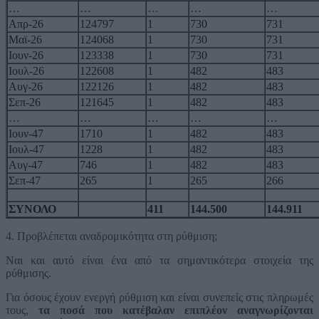
…
…
…
…
…
Απρ-26
124797
1
730
731
Μαϊ-26
124068
1
730
731
Ιουν-26
123338
1
730
731
Ιουλ-26
122608
1
482
483
Αυγ-26
122126
1
482
483
Σεπ-26
121645
1
482
483
…
…
…
…
…
Ιουν-47
1710
1
482
483
Ιουλ-47
1228
1
482
483
Αυγ-47
746
1
482
483
Σεπ-47
265
1
265
266
ΣΥΝΟΛΟ
411
144.500
144.911
4.
Προβλέπεται αναδρομικότητα στη ρύθμιση
;
Ναι και αυτό είναι ένα από τα σημαντικότερα στοιχεία της
ρύθμισης.
Για όσους έχουν ενεργή ρύθμιση και είναι συνεπείς στις πληρωμές
τους,
τα ποσά που κατέβαλαν επιπλέον αναγνωρίζονται