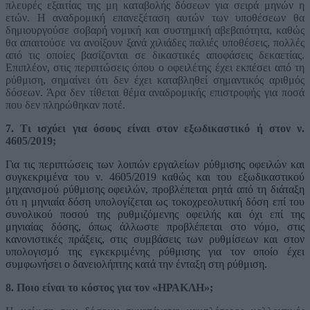
πλευρές εξαιτίας της μη καταβολής δόσεων για σειρά μηνών η
ετών. Η αναδρομική επανεξέταση αυτών των υποθέσεων θα
δημιουργούσε σοβαρή νομική και συστημική αβεβαιότητα, καθώς
θα απαιτούσε να ανοίξουν ξανά χιλιάδες παλιές υποθέσεις, πολλές
από τις οποίες βασίζονται σε δικαστικές αποφάσεις δεκαετίας.
Επιπλέον, στις περιπτώσεις όπου ο οφειλέτης έχει εκπέσει από τη
ρύθμιση, σημαίνει ότι δεν έχει καταβληθεί σημαντικός αριθμός
δόσεων. Άρα δεν τίθεται θέμα αναδρομικής επιστροφής για ποσά
που δεν πληρώθηκαν ποτέ.
7. Τι ισχύει για όσους είναι στον εξωδικαστικό ή στον ν.
4605/2019;
Για τις περιπτώσεις των λοιπών εργαλείων ρύθμισης οφειλών και
συγκεκριμένα του ν. 4605/2019 καθώς και του εξωδικαστικού
μηχανισμού ρύθμισης οφειλών, προβλέπεται ρητά από τη διάταξη
ότι η μηνιαία δόση υπολογίζεται ως τοκοχρεολυτική δόση επί του
συνολικού ποσού της ρυθμιζόμενης οφειλής και όχι επί της
μηνιαίας δόσης, όπως άλλωστε προβλέπεται στο νόμο, στις
κανονιστικές πράξεις, στις συμβάσεις των ρυθμίσεων και στον
υπολογισμό της εγκεκριμένης ρύθμισης για τον οποίο έχει
συμφωνήσει ο δανειολήπτης κατά την ένταξη στη ρύθμιση.
8. Ποιο είναι το κόστος για τον «ΗΡΑΚΛΗ»;