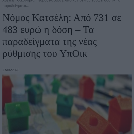
Αρχική
Οικονομία
Νόμος Κατσέλη: Από 731 σε 483 ευρώ η δόση – Τα
παραδείγματα...
Νόμος Κατσέλη: Από 731 σε
483 ευρώ η δόση – Τα
παραδείγματα της νέας
ρύθμισης του ΥπΟικ
23/06/2026