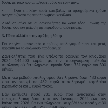
δόση, με τόκο που αντιστοιχεί μόνο σε έναν μήνα.
·
Όσα επιπλέον ποσά κατέβαλαν τα προηγούμενα χρόνια
αναγνωρίζονται ως αποπληρωμένο κεφάλαιο.
Αυτό σημαίνει ότι οι δανειολήπτες θα δουν τόσο μείωση της
δόσης, όσο και μείωση της περιόδου αποπληρωμής.
3. Πόσο αλλάζει στην πράξη η δόση;
Για να γίνει κατανοητός ο τρόπος υπολογισμού πριν και μετά,
παρατίθεται το ακόλουθο παράδειγμα:
Δανειολήπτης που είχε υπόλοιπο οφειλής τον Ιανουάριο
2024 144.500 ευρώ, με την προηγούμενη μέθοδο
υπολογισμού θα πλήρωνε μηνιαία δόση 731 ευρώ για 300
μήνες.
Με τη νέα μέθοδο υπολογισμού θα πληρώνει δόση 483 ευρώ
που αντιστοιχεί σε 482 ευρώ αποπληρωμή κεφαλαίου
(χρεολύσιο) και 1 ευρώ τόκος.
Εάν κατέβαλε ποσό 731 ευρώ που αντιστοιχεί στην
τοκοχρεωλυτική δόση από τον Ιανουάριο 2024 έως τον
Ιούνιο του 2026, θα έχει πληρώσει υπερβάλλον ποσό για 30
μήνες ίσο με (731-483)*30=7.440 ευρώ.