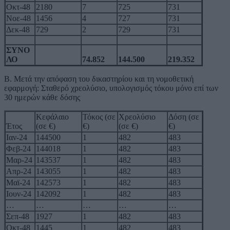
Οκτ-48
2180
7
725
731
Νοε-48
1456
4
727
731
Δεκ-48
729
2
729
731
ΣΥΝΟ
ΛΟ
74.852
144.500
219.352
Β. Μετά την απόφαση του δικαστηρίου και τη νομοθετική
εφαρμογή: Σταθερό χρεολύσιο, υπολογισμός τόκου μόνο επί των
30 ημερών κάθε δόσης
Κεφάλαιο
Τόκος (σε
Χρεολύσιο
Δόση (σε
Έτος
(σε €)
€)
(σε €)
€)
Ιαν-24
144500
1
482
483
Φεβ-24
144018
1
482
483
Μαρ-24
143537
1
482
483
Απρ-24
143055
1
482
483
Μαϊ-24
142573
1
482
483
Ιουν-24
142092
1
482
483
…
…
…
…
…
Σεπ-48
1927
1
482
483
Οκτ-48
1445
1
482
483