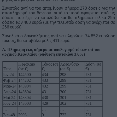
Συνεπώς αντί να του απομένουν σήμερα 270 δόσεις για την
αποπληρωμή του δανείου, αυτό το ποσό αφαιρείται από τις
δόσεις που έχει να καταλάβει και θα πληρώσει τελικά 255
δόσεις των 483 ευρώ (με την τελευταία δόση να ανέρχεται σε
266 ευρώ).
Συνολικά ο δανειολήπτης αντί να πληρώσει 74.852 ευρώ σε
τόκους, θα καταβάλει μόλις 411 ευρώ.
Α. Πληρωμή έως σήμερα με υπολογισμό τόκων επί του
αρχικού Κεφαλαίου (υπόθεση επιτοκίου 3,6%)
Κεφάλαιο
Τόκος (σε
Χρεολύσιο
Δόση (σε
Έτος
(σε €)
€)
(σε €)
€)
Ιαν-24
144500
434
298
731
Φεβ-24
144202
433
299
731
Μαρ-24
143904
432
299
731
Απρ-24
143604
431
300
731
Μαϊ-24
143304
430
301
731
Ιουν-24
143003
429
302
731
…
…
…
…
…
Σεπ-48
2903
9
722
731