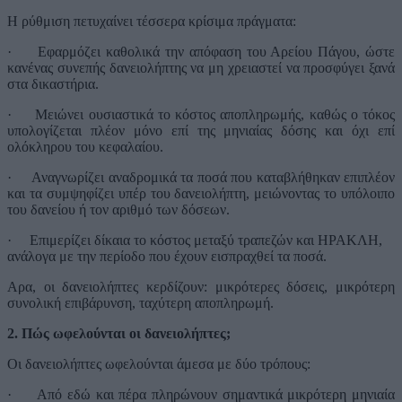
Η ρύθμιση πετυχαίνει τέσσερα κρίσιμα πράγματα:
·
Εφαρμόζει καθολικά την απόφαση του Αρείου Πάγου, ώστε
κανένας συνεπής δανειολήπτης να μη χρειαστεί να προσφύγει ξανά
στα δικαστήρια.
·
Μειώνει ουσιαστικά το κόστος αποπληρωμής, καθώς ο τόκος
υπολογίζεται πλέον μόνο επί της μηνιαίας δόσης και όχι επί
ολόκληρου του κεφαλαίου.
·
Αναγνωρίζει αναδρομικά τα ποσά που καταβλήθηκαν επιπλέον
και τα συμψηφίζει υπέρ του δανειολήπτη, μειώνοντας το υπόλοιπο
του δανείου ή τον αριθμό των δόσεων.
·
Επιμερίζει δίκαια το κόστος μεταξύ τραπεζών και ΗΡΑΚΛΗ,
ανάλογα με την περίοδο που έχουν εισπραχθεί τα ποσά.
Αρα, οι δανειολήπτες κερδίζουν: μικρότερες δόσεις, μικρότερη
συνολική επιβάρυνση, ταχύτερη αποπληρωμή.
2. Πώς ωφελούνται οι δανειολήπτες;
Οι δανειολήπτες ωφελούνται άμεσα με δύο τρόπους:
·
Από εδώ και πέρα πληρώνουν σημαντικά μικρότερη μηνιαία