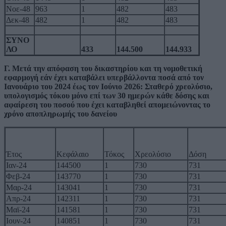
Νοε-48
963
1
482
483
Δεκ-48
482
1
482
483
ΣΥΝΟ
ΛΟ
433
144.500
144.933
Γ. Μετά την απόφαση του δικαστηρίου και τη νομοθετική
εφαρμογή εάν έχει καταβάλει υπερβάλλοντα ποσά από τον
Ιανουάριο του 2024 έως τον Ιούνιο 2026: Σταθερό χρεολύσιο,
υπολογισμός τόκου μόνο επί των 30 ημερών κάθε δόσης και
αφαίρεση του ποσού που έχει καταβληθεί απομειώνοντας το
χρόνο αποπληρωμής του δανείου
Έτος
Κεφάλαιο
Τόκος
Χρεολύσιο
Δόση
Ιαν-24
144500
1
730
731
Φεβ-24
143770
1
730
731
Μαρ-24
143041
1
730
731
Απρ-24
142311
1
730
731
Μαϊ-24
141581
1
730
731
Ιουν-24
140851
1
730
731