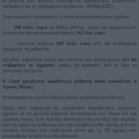
Η μείωση των δόσεων συνεπάγεται χαμηλότερες μελλοντικές
εισπράξεις για το πρόγραμμα εγγυήσεων «ΗΡΑΚΛΗΣ».
Συγκεκριμένα, εκτιμάται ότι η συνολική επίδραση είναι περίπου:
·
500 εκατ. ευρώ
σε βάθος 20ετίας, λόγω των χαμηλότερων
δόσεων σε δάνεια συνολικού ύψους
16,5 δισ. ευρώ
·
επιπλέον περίπου
200 εκατ. ευρώ
από την αναδρομική
εφαρμογή της ρύθμισης.
Ωστόσο, σημαντικό μέρος του κόστους των αναδρομικών
δεν θα
επιβαρύνει το Δημόσιο
, καθώς θα καλυφθεί από τα ίδια τα
πιστωτικά ιδρύματα.
9. Γιατί χρειάζεται νομοθετική ρύθμιση αφού αποφάσισε ο
Άρειος Πάγος;
Η απόφαση του Αρείου Πάγου έδωσε τη βασική κατεύθυνση.
Όμως στην εφαρμογή της προέκυψαν διαφορετικές ερμηνείες
σχετικά με τη χρονική διάρκεια υπολογισμού των τόκων επί της
μηνιαίας δόσης (εάν δηλαδή υπολογίζονται για όλη την περίοδο
από την αρχή της ρύθμισης έως την καταβολή κάθε δόσης, ή το πιο
ευνοϊκό σενάριο που υιοθετείται μόνο για τις 30 ημέρες που
μεσολαβούν μεταξύ των δύο δόσεων).