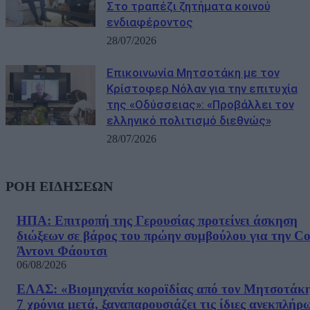
Στο τραπέζι ζητήματα κοινού
ενδιαφέροντος
28/07/2026
Επικοινωνία Μητσοτάκη με τον
Κρίστοφερ Νόλαν για την επιτυχία
της «Οδύσσειας»: «Προβάλλει τον
ελληνικό πολιτισμό διεθνώς»
28/07/2026
ΡΟΗ ΕΙΔΗΣΕΩΝ
ΗΠΑ: Επιτροπή της Γερουσίας προτείνει άσκηση
διώξεων σε βάρος του πρώην συμβούλου για την Co
Άντονι Φάουτσι
06/08/2026
ΕΛΑΣ: «Βιομηχανία κοροϊδίας από τον Μητσοτάκ
7 χρόνια μετά, ξαναπαρουσιάζει τις ίδιες ανεκπλήρ