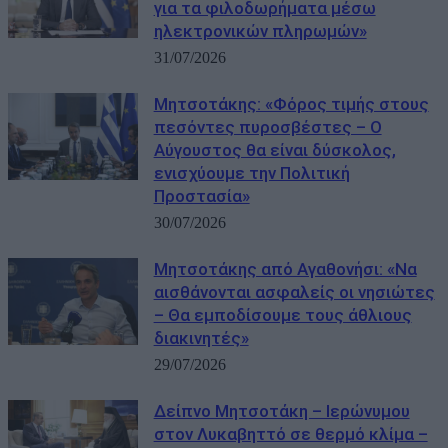
για τα φιλοδωρήματα μέσω
ηλεκτρονικών πληρωμών»
31/07/2026
Μητσοτάκης: «Φόρος τιμής στους
πεσόντες πυροσβέστες – Ο
Αύγουστος θα είναι δύσκολος,
ενισχύουμε την Πολιτική
Προστασία»
30/07/2026
Μητσοτάκης από Αγαθονήσι: «Να
αισθάνονται ασφαλείς οι νησιώτες
– Θα εμποδίσουμε τους άθλιους
διακινητές»
29/07/2026
Δείπνο Μητσοτάκη – Ιερώνυμου
στον Λυκαβηττό σε θερμό κλίμα –