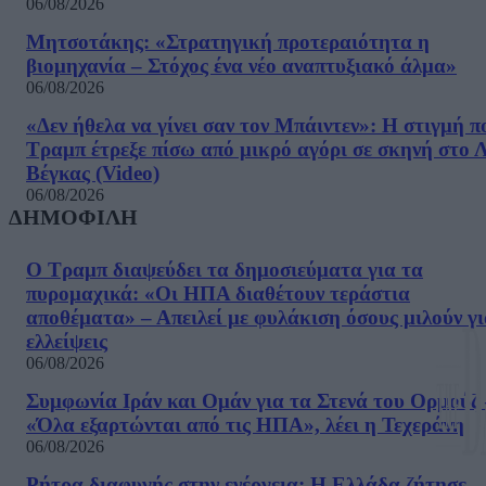
06/08/2026
Μητσοτάκης: «Στρατηγική προτεραιότητα η
βιομηχανία – Στόχος ένα νέο αναπτυξιακό άλμα»
06/08/2026
«Δεν ήθελα να γίνει σαν τον Μπάιντεν»: Η στιγμή π
Τραμπ έτρεξε πίσω από μικρό αγόρι σε σκηνή στο 
Βέγκας (Video)
06/08/2026
ΔΗΜΟΦΙΛΗ
Ο Τραμπ διαψεύδει τα δημοσιεύματα για τα
πυρομαχικά: «Οι ΗΠΑ διαθέτουν τεράστια
αποθέματα» – Απειλεί με φυλάκιση όσους μιλούν γ
ελλείψεις
06/08/2026
Συμφωνία Ιράν και Ομάν για τα Στενά του Ορμούζ 
«Όλα εξαρτώνται από τις ΗΠΑ», λέει η Τεχεράνη
06/08/2026
Ρήτρα διαφυγής στην ενέργεια: Η Ελλάδα ζήτησε