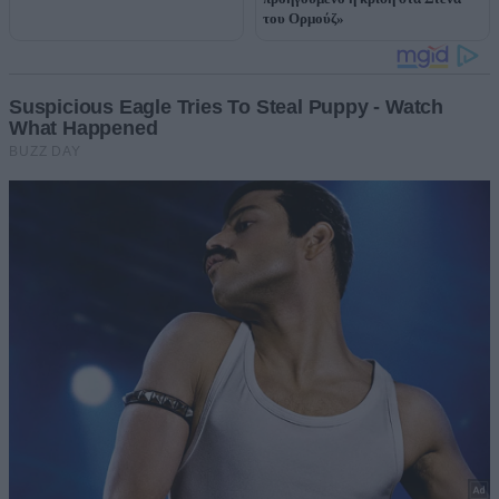
του Ορμούζ»