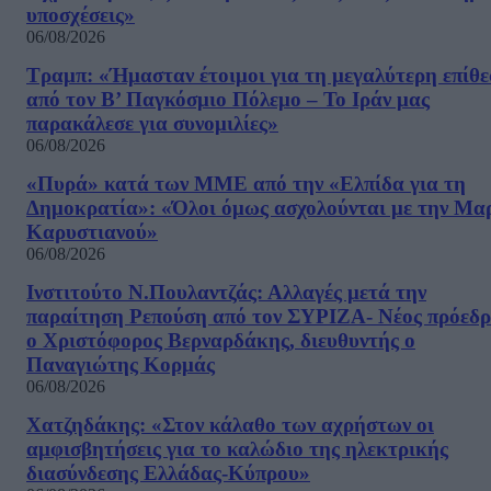
υποσχέσεις»
06/08/2026
Τραμπ: «Ήμασταν έτοιμοι για τη μεγαλύτερη επίθ
από τον Β’ Παγκόσμιο Πόλεμο – Το Ιράν μας
παρακάλεσε για συνομιλίες»
06/08/2026
«Πυρά» κατά των ΜΜΕ από την «Ελπίδα για τη
Δημοκρατία»: «Όλοι όμως ασχολούνται με την Μα
Καρυστιανού»
06/08/2026
Ινστιτούτο Ν.Πουλαντζάς: Αλλαγές μετά την
παραίτηση Ρεπούση από τον ΣΥΡΙΖΑ- Νέος πρόεδρ
ο Χριστόφορος Βερναρδάκης, διευθυντής ο
Παναγιώτης Κορμάς
06/08/2026
Χατζηδάκης: «Στον κάλαθο των αχρήστων οι
αμφισβητήσεις για το καλώδιο της ηλεκτρικής
διασύνδεσης Ελλάδας-Κύπρου»