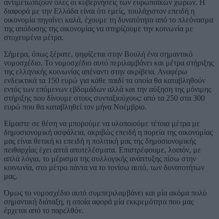
αντιμετωπίζουν όλες οι κυβερνήσεις των ευρωπαϊκών χωρών. Η
διαφορά με την Ελλάδα είναι ότι εμείς, τουλάχιστον επειδή η
οικονομία πηγαίνει καλά, έχουμε τη δυνατότητα από το πλεόνασμα
της απόδοσης της οικονομίας να στηρίζουμε την κοινωνία με
στοχευμένα μέτρα.
Σήμερα, όπως ξέρατε, ψηφίζεται στην Βουλή ένα σημαντικό
νομοσχέδιο. Το νομοσχέδιο αυτό περιλαμβάνει και μέτρα στήριξης
της ελληνικής κοινωνίας απέναντι στην ακρίβεια. Αναφέρω
ενδεικτικά τα 150 ευρώ για κάθε παιδί τα οποία θα καταβληθούν
εντός των επόμενων εβδομάδων αλλά και την αύξηση της μόνιμης
στήριξης που δίνουμε στους συνταξιούχους: από τα 250 στα 300
ευρώ που θα καταβληθεί τον μήνα Νοέμβριο.
Είμαστε σε θέση να μπορούμε να υλοποιούμε τέτοια μέτρα με
δημοσιονομική ασφάλεια, ακριβώς επειδή η πορεία της οικονομίας
μας είναι θετική κι επειδή η πολιτική μας της δημοσιονομικής
πειθαρχίας έχει απτά αποτελέσματα. Επιστρέφουμε, λοιπόν, με
απλά λόγια, το μέρισμα της συλλογικής ανάπτυξης πίσω στην
κοινωνία, στο μέτρο πάντα να το τονίσω αυτό, των δυνατοτήτων
μας.
Όμως το νομοσχέδιο αυτό συμπεριλαμβάνει και μία ακόμα πολύ
σημαντική διάταξη, η οποία αφορά μία εκκρεμότητα που μας
έρχεται από το παρελθόν.