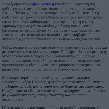
Αναφέρομαι στον
νόμο Κατσέλη
και στη συμμόρφωση της
κυβέρνησης με την πρόσφατη δικαστική απόφαση, σε επίπεδο
Αρείου Πάγου, για τον υπολογισμό των τόκων. Πιστεύω ότι η
κυβέρνηση ξεπέρασε τις προσδοκίες οι οποίες είχαν καλλιεργηθεί
και στέλνει ένα ξεκάθαρο μήνυμα με την απόφασή της, ότι
δημιουργεί μία ασφάλεια δικαίου για όλους τους συνεπείς
δανειολήπτες, εφαρμόζοντας και την αρχή της αναδρομικότητας.
Αυτό σημαίνει ότι κεφάλαια τα οποία είχαν καταβληθεί θα
συνυπολογίζονται πια έναντι του συνολικού ύψους του δανείου.
Οι δανειολήπτες θα δουν μία σημαντική μείωση της δόσης τους και
με αυτόν τον τρόπο κλείνουμε, κύριε Πρόεδρε, μία εκκρεμότητα η
οποία έρχεται από το παρελθόν με δικαιοσύνη και με σεβασμό
προς τους έντιμους δανειολήπτες οι οποίοι με μεγάλη προσπάθεια
προσπάθησαν να είναι συνεπείς στις ρυθμίσεις προκειμένου να
μπορέσουν, με αυτόν τον τρόπο, να σώσουν το σπίτι τους.
Μία ακόμα παρατήρηση, κλείνοντας την εισαγωγική μου
τοποθέτηση, κύριε Πρόεδρε, η οποία αφορά το συνολικό επίπεδο
της
δημόσιας συζήτησης γύρω από τα θέματα της οικονομίας.
Η κυβέρνηση οφείλει να νομοθετεί και να λαμβάνει πρωτοβουλίες
με γνώμονα την πραγματική κατάσταση των δημόσιων
οικονομικών.
Γι’ αυτό και δεν υποσχόμαστε μέτρα τα οποία δεν μπορούμε να