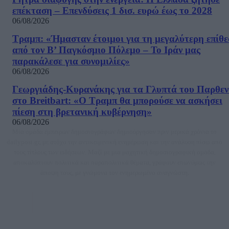
επέκταση – Επενδύσεις 1 δισ. ευρώ έως το 2028
06/08/2026
Τραμπ: «Ήμασταν έτοιμοι για τη μεγαλύτερη επίθ
από τον Β’ Παγκόσμιο Πόλεμο – Το Ιράν μας
παρακάλεσε για συνομιλίες»
06/08/2026
Γεωργιάδης-Κυρανάκης για τα Γλυπτά του Παρθε
στο Breitbart: «Ο Τραμπ θα μπορούσε να ασκήσει
πίεση στη βρετανική κυβέρνηση»
06/08/2026
Μία ομάδα έμπειρων δημοσιογράφων δημιούργησαν πριν μερικά χρόνια το
dailypost.gr, με στόχο την αντικειμενική ενημέρωση και την ανάλυση πίσω από
τους τίτλους των ειδήσεων. Μαζί με μια μαχητική δημοσιογραφική ομάδα,
αποκαλύπτουν πολιτικά και παραπολιτικά θέματα, γράφουν επωνύμως την
άποψη τους, με γνώμονα τον ενημερωμένο αναγνώστη.