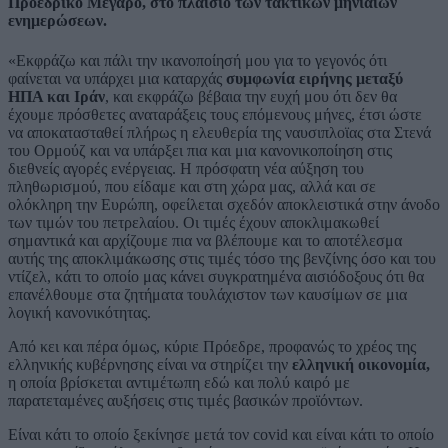
Προεδρικό Μέγαρο, στο πλαίσιο των τακτικών μηνιαίων
ενημερώσεων.
«Εκφράζω και πάλι την ικανοποίησή μου για το γεγονός ότι
φαίνεται να υπάρχει μια καταρχάς
συμφωνία ειρήνης μεταξύ
ΗΠΑ και Ιράν
, και εκφράζω βέβαια την ευχή μου ότι δεν θα
έχουμε πρόσθετες αναταράξεις τους επόμενους μήνες, έτσι ώστε
να αποκατασταθεί πλήρως η ελευθερία της ναυσιπλοϊας στα Στενά
του Ορμούζ και να υπάρξει πια και μια κανονικοποίηση στις
διεθνείς αγορές ενέργειας. Η πρόσφατη νέα αύξηση του
πληθωρισμού, που είδαμε και στη χώρα μας, αλλά και σε
ολόκληρη την Ευρώπη, οφείλεται σχεδόν αποκλειστικά στην άνοδο
των τιμών του πετρελαίου. Οι τιμές έχουν αποκλιμακωθεί
σημαντικά και αρχίζουμε πια να βλέπουμε και το αποτέλεσμα
αυτής της αποκλιμάκωσης στις τιμές τόσο της βενζίνης όσο και του
ντίζελ, κάτι το οποίο μας κάνει συγκρατημένα αισιόδοξους ότι θα
επανέλθουμε στα ζητήματα τουλάχιστον των καυσίμων σε μια
λογική κανονικότητας.
Από κει και πέρα όμως, κύριε Πρόεδρε, προφανώς το χρέος της
ελληνικής κυβέρνησης είναι να στηρίζει την
ελληνική οικονομία,
η οποία βρίσκεται αντιμέτωπη εδώ και πολύ καιρό με
παρατεταμένες αυξήσεις στις τιμές βασικών προϊόντων.
Είναι κάτι το οποίο ξεκίνησε μετά τον covid και είναι κάτι το οποίο